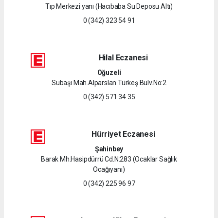
Tıp Merkezi yanı (Hacıbaba Su Deposu Altı)
0 (342) 323 54 91
Hilal Eczanesi
Oğuzeli
Subaşı Mah.Alparslan Türkeş Bulv.No:2
0 (342) 571 34 35
Hürriyet Eczanesi
Şahinbey
Barak Mh.Hasipdürrü Cd.N:283 (Ocaklar Sağlık
Ocağıyanı)
0 (342) 225 96 97