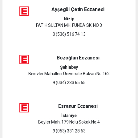
Ayşegül Çetin Eczanesi
Nizip
FATİH SULTAN MH. FUNDA SK. NO.3
0 (536) 516 74 13
Bozoğlan Eczanesi
Şahinbey
Binevler Mahallesi Üniversite Bulvarı No:162
9 (034) 233 65 65
Esranur Eczanesi
İslahiye
Beyler Mah. 179 Nolu Sokak No:4
9 (053) 331 28 63