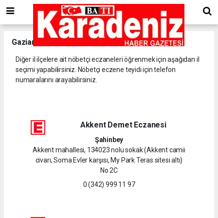
Gaziantep
il ve ilçelerine ait nöbetçi eczaneler.
Diğer il ilçelere ait nöbetçi eczaneleri öğrenmek için aşağıdan il
seçimi yapabilirsiniz. Nöbetçi eczene teyidi için telefon
numaralarını arayabilirsiniz.
Akkent Demet Eczanesi
Şahinbey
Akkent mahallesi, 134023 nolu sokak (Akkent camii
civarı, Soma Evler karşısı, My Park Teras sitesi altı)
No 2C
0 (342) 999 11 97