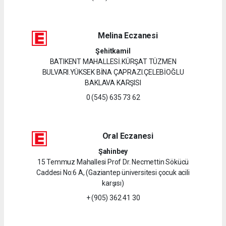
Melina Eczanesi
Şehitkamil
BATIKENT MAHALLESİ.KÜRŞAT TÜZMEN
BULVARI.YÜKSEK BİNA ÇAPRAZI.ÇELEBİOĞLU
BAKLAVA KARŞISI
0 (545) 635 73 62
Oral Eczanesi
Şahinbey
15 Temmuz Mahallesi Prof Dr. Necmettin Sökücü
Caddesi No:6 A, (Gaziantep üniversitesi çocuk acili
karşısı)
+ (905) 362 41 30