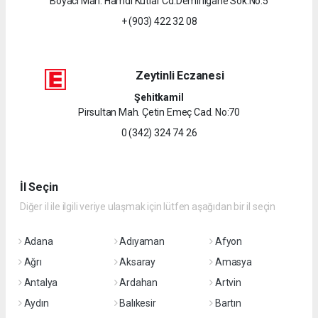
Boyacı Mah. Hamdi Kutlar Cd.Demirligane Sok.No:5
+ (903) 422 32 08
Zeytinli Eczanesi
Şehitkamil
Pirsultan Mah. Çetin Emeç Cad. No:70
0 (342) 324 74 26
İl Seçin
Diğer il ile ilgili veriye ulaşmak için lütfen aşağıdan bir il seçin
Adana
Adıyaman
Afyon
Ağrı
Aksaray
Amasya
Antalya
Ardahan
Artvin
Aydın
Balıkesir
Bartın