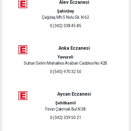
Alev Eczanesi
Şahinbey
Çağdaş Mh.5 Nolu Sk. N:62
0 (342) 338 45 85
Anka Eczanesi
Yavuzeli
Sultan Selim Mahallesi Araban Caddesi No:42B
0 (545) 970 32 50
Aycan Eczanesi
Şehitkamil
Fevzi Çakmak Bul.N:38
0 (342) 339 50 21