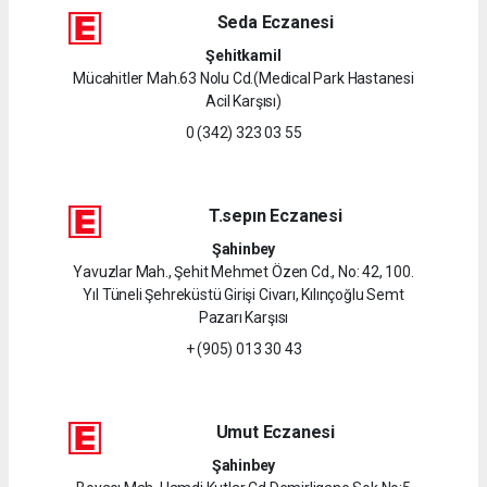
Seda Eczanesi
Şehitkamil
Mücahitler Mah.63 Nolu Cd.(Medical Park Hastanesi
Acil Karşısı)
0 (342) 323 03 55
T.sepın Eczanesi
Şahinbey
Yavuzlar Mah., Şehit Mehmet Özen Cd., No: 42, 100.
Yıl Tüneli Şehreküstü Girişi Civarı, Kılınçoğlu Semt
Pazarı Karşısı
+ (905) 013 30 43
Umut Eczanesi
Şahinbey