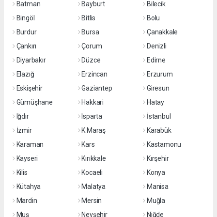
Batman
Bayburt
Bilecik
Bingöl
Bitlis
Bolu
Burdur
Bursa
Çanakkale
Çankırı
Çorum
Denizli
Diyarbakır
Düzce
Edirne
Elazığ
Erzincan
Erzurum
Eskişehir
Gaziantep
Giresun
Gümüşhane
Hakkari
Hatay
Iğdır
Isparta
İstanbul
İzmir
K.Maraş
Karabük
Karaman
Kars
Kastamonu
Kayseri
Kırıkkale
Kırşehir
Kilis
Kocaeli
Konya
Kütahya
Malatya
Manisa
Mardin
Mersin
Muğla
Muş
Nevşehir
Niğde