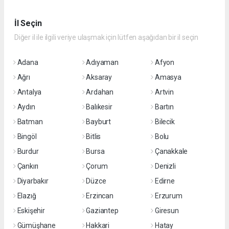
İl Seçin
Diğer il ile ilgili veriye ulaşmak için lütfen aşağıdan bir il seçin
Adana
Adıyaman
Afyon
Ağrı
Aksaray
Amasya
Antalya
Ardahan
Artvin
Aydın
Balıkesir
Bartın
Batman
Bayburt
Bilecik
Bingöl
Bitlis
Bolu
Burdur
Bursa
Çanakkale
Çankırı
Çorum
Denizli
Diyarbakır
Düzce
Edirne
Elazığ
Erzincan
Erzurum
Eskişehir
Gaziantep
Giresun
Gümüşhane
Hakkari
Hatay