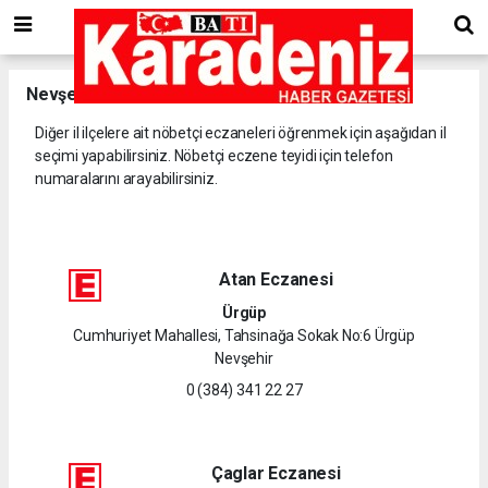
Nevşehir
il ve ilçelerine ait nöbetçi eczaneler.
Diğer il ilçelere ait nöbetçi eczaneleri öğrenmek için aşağıdan il
seçimi yapabilirsiniz. Nöbetçi eczene teyidi için telefon
numaralarını arayabilirsiniz.
Atan Eczanesi
Ürgüp
Cumhuriyet Mahallesi, Tahsinağa Sokak No:6 Ürgüp
Nevşehir
0 (384) 341 22 27
Çaglar Eczanesi