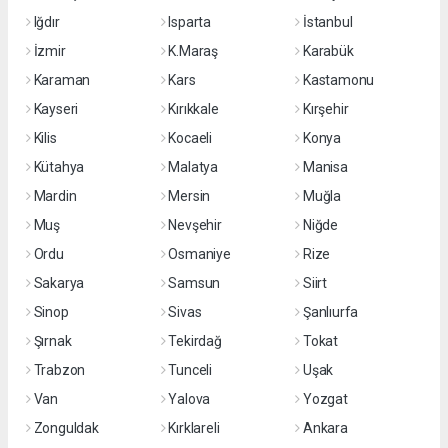
Iğdır
Isparta
İstanbul
İzmir
K.Maraş
Karabük
Karaman
Kars
Kastamonu
Kayseri
Kırıkkale
Kırşehir
Kilis
Kocaeli
Konya
Kütahya
Malatya
Manisa
Mardin
Mersin
Muğla
Muş
Nevşehir
Niğde
Ordu
Osmaniye
Rize
Sakarya
Samsun
Siirt
Sinop
Sivas
Şanlıurfa
Şırnak
Tekirdağ
Tokat
Trabzon
Tunceli
Uşak
Van
Yalova
Yozgat
Zonguldak
Kırklareli
Ankara