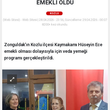
EMEKLİ OLDU
KOZLU
(Web Sitesi) - Web Sitesi | 28.04.2026 - 23:56, Güncelleme: 29.04.2026 - 00:07
8200+ kez okundu.
Zonguldak’ın Kozlu ilçesi Kaymakamı Hüseyin Ece
emekli olması dolayısıyla için veda yemeği
programı gerçekleştirildi.