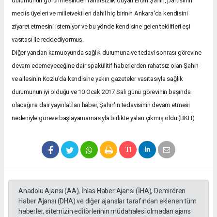
durumunun görünmesinden rahatsızlık duyan Ertan Şahin, partisinin
meclis üyeleri ve milletvekilleri dahil hiç birinin Ankara'da kendisini
ziyaret etmesini istemiyor ve bu yönde kendisine gelen teklifleri eşi
vasıtası ile reddediyormuş.
Diğer yandan kamuoyunda sağlık durumuna ve tedavi sonrası görevine
devam edemeyeceğine dair spakülitif haberlerden rahatsız olan Şahin
ve ailesinin Kozlu'da kendisine yakın gazeteler vasıtasıyla sağlık
durumunun iyi olduğu ve 10 Ocak 2017 Salı günü görevinin başında
olacağına dair yayınlatılan haber, Şahin'in tedavisinin devam etmesi
nedeniyle göreve başlayamamasıyla birlikte yalan çıkmış oldu.(BKH)
Anadolu Ajansı (AA), İhlas Haber Ajansı (İHA), Demirören
Haber Ajansı (DHA) ve diğer ajanslar tarafından eklenen tüm
haberler, sitemizin editörlerinin müdahalesi olmadan ajans