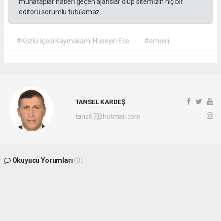
muhataplar haberi geçen ajanslar olup sitemizin hiç bir
editörü sorumlu tutulamaz...
#Kozlu ilçesi Kaymakamı Hüseyin Ece
#emekli
TANSEL KARDEŞ
tans67@hotmail.com
Okuyucu Yorumları
(0)
Gönder
Yorum yazarak Topluluk Kuralları’nı kabul etmiş bulunuyor ve