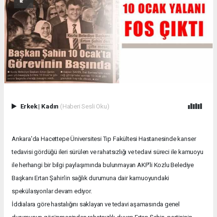
Erkek
|
Kadın
(Haberi Sesli Oku)
Ankara'da Hacettepe Üniversitesi Tıp Fakültesi Hastanesinde kanser
tedavisi gördüğü ileri sürülen ve rahatsızlığı ve tedavi süreci ile kamuoyu
ile herhangi bir bilgi paylaşımında bulunmayan AKP'li Kozlu Belediye
Başkanı Ertan Şahin'in sağlık durumuna dair kamuoyundaki
spekülasyonlar devam ediyor.
İddialara göre hastalığını saklayan ve tedavi aşamasında genel