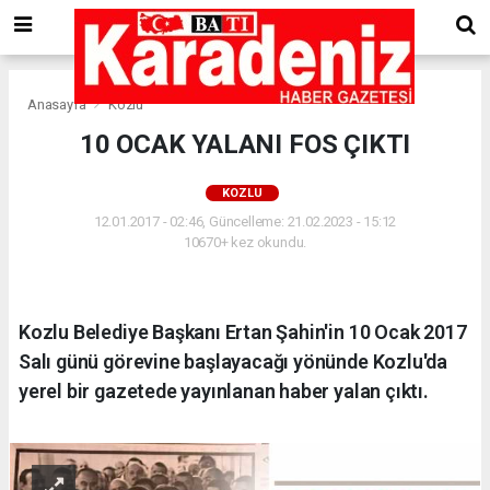
Anasayfa
Kozlu
10 OCAK YALANI FOS ÇIKTI
KOZLU
12.01.2017 - 02:46, Güncelleme: 21.02.2023 - 15:12
10670+ kez okundu.
Kozlu Belediye Başkanı Ertan Şahin'in 10 Ocak 2017
Salı günü görevine başlayacağı yönünde Kozlu'da
yerel bir gazetede yayınlanan haber yalan çıktı.