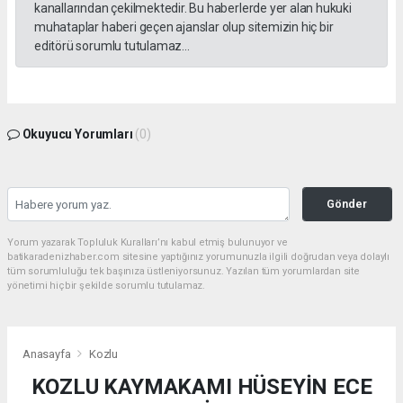
kanallarından çekilmektedir. Bu haberlerde yer alan hukuki
muhataplar haberi geçen ajanslar olup sitemizin hiç bir
editörü sorumlu tutulamaz...
Okuyucu Yorumları
(0)
Gönder
Yorum yazarak Topluluk Kuralları’nı kabul etmiş bulunuyor ve
batikaradenizhaber.com sitesine yaptığınız yorumunuzla ilgili doğrudan veya dolaylı
tüm sorumluluğu tek başınıza üstleniyorsunuz. Yazılan tüm yorumlardan site
yönetimi hiçbir şekilde sorumlu tutulamaz.
Anasayfa
Kozlu
KOZLU KAYMAKAMI HÜSEYİN ECE