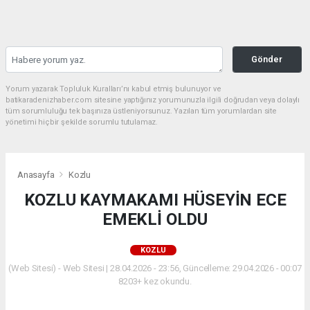
Gönder
Yorum yazarak Topluluk Kuralları’nı kabul etmiş bulunuyor ve
batikaradenizhaber.com sitesine yaptığınız yorumunuzla ilgili doğrudan veya dolaylı
tüm sorumluluğu tek başınıza üstleniyorsunuz. Yazılan tüm yorumlardan site
yönetimi hiçbir şekilde sorumlu tutulamaz.
Anasayfa
Kozlu
KOZLU KAYMAKAMI HÜSEYİN ECE
EMEKLİ OLDU
KOZLU
(Web Sitesi) - Web Sitesi | 28.04.2026 - 23:56, Güncelleme: 29.04.2026 - 00:07
8203+ kez okundu.