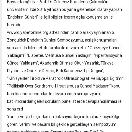
Bayraktaroğlu ve Prof. Dr. Güldeniz Karadeniz Çakmak’ın
üniversitemizde 2016 yılından bu yana geleneksel olarak yapılan
‘Endokrin Günleri’ ile ilgili bilgileri içeren açılış konuşmaları ile
başladı.
www.diyabetonline.org adresinden canlı olarak yayınlanan 5.
Zonguldak Endokrin Günleri Sempozyumu, açılış konuşmaları
sonrasında bilimsel oturumlar ile devam etti. “Obeziteye Güncel
Yaklaşım”, “Diabetes Mellitusa Güncel Yaklaşım, “Hipertansiyona
Güncel Yaklaşım”, Akademik-Bilimsel Okur-Yazarlık, Türkiye
Diyabet ve Obezite Dergisi, Batı Karadeniz Tıp Dergisi”,
“Klinisyenler Tiroid ve Paratiroid Ultrasonografi ve Biyopsi Eğitimi”,
“Polikistik Over Sendromu-Hirsutismusa Güncel Yaklaşım” konu
başlıklarında sunumlar ile devam eden sempozyum,
katılımcılardan gelen soruların panelistlerce cevaplandırılması ile
sona erdi.
Yurt içi ve yurt dışından da çok sayıda kişinin katılarak büyük ilgi
gören, verimli ve başarılı bir şekilde gerçekleşen sempozyum
sonrası açıklama yapan Sempozyum Başkanı Prof. Dr.