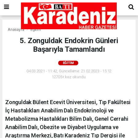
Anasayfa
Eğitim
5. Zonguldak Endokrin Günleri
Başarıyla Tamamlandı
EĞITIM
04.03.2021 - 11:42, Güncelleme: 21.02.2023 - 15:12
12705+ kez okundu.
Zonguldak Bülent Ecevit Üniversitesi, Tıp Fakültesi
İç Hastalıkları Anabilim Dalı Endokrinoloji ve
Metabolizma Hastalıkları Bilim Dalı, Genel Cerrahi
Anabilim Dalı, Obezite ve Diyabet Uygulama ve
Araştırma Merkezi, Batı Karadeniz Tıp Dergisi ile