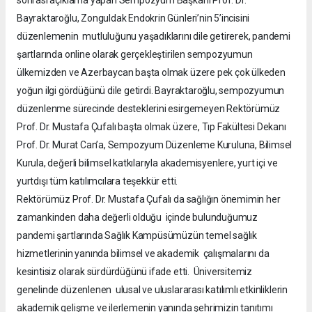
Bayraktaroğlu, Zonguldak Endokrin Günleri’nin 5’incisini
düzenlemenin mutluluğunu yaşadıklarını dile getirerek, pandemi
şartlarında online olarak gerçekleştirilen sempozyumun
ülkemizden ve Azerbaycan başta olmak üzere pek çok ülkeden
yoğun ilgi gördüğünü dile getirdi. Bayraktaroğlu, sempozyumun
düzenlenme sürecinde desteklerini esirgemeyen Rektörümüz
Prof. Dr. Mustafa Çufalı başta olmak üzere, Tıp Fakültesi Dekanı
Prof. Dr. Murat Can’a, Sempozyum Düzenleme Kuruluna, Bilimsel
Kurula, değerli bilimsel katkılarıyla akademisyenlere, yurt içi ve
yurtdışı tüm katılımcılara teşekkür etti.
Rektörümüz Prof. Dr. Mustafa Çufalı da sağlığın önemimin her
zamankinden daha değerli olduğu içinde bulunduğumuz
pandemi şartlarında Sağlık Kampüsümüzün temel sağlık
hizmetlerinin yanında bilimsel ve akademik çalışmalarını da
kesintisiz olarak sürdürdüğünü ifade etti. Üniversitemiz
genelinde düzenlenen ulusal ve uluslararası katılımlı etkinliklerin
akademik gelişme ve ilerlemenin yanında şehrimizin tanıtımı