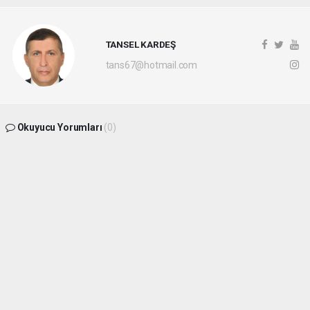
TANSEL KARDEŞ
tans67@hotmail.com
Okuyucu Yorumları
(0)
Gönder
Yorum yazarak Topluluk Kuralları’nı kabul etmiş bulunuyor ve
batikaradenizhaber.com sitesine yaptığınız yorumunuzla ilgili doğrudan veya dolaylı
tüm sorumluluğu tek başınıza üstleniyorsunuz. Yazılan tüm yorumlardan site
yönetimi hiçbir şekilde sorumlu tutulamaz.