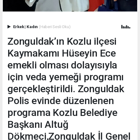
Erkek
|
Kadın
(Haberi Sesli Oku)
Zonguldak’ın Kozlu ilçesi
Kaymakamı Hüseyin Ece
emekli olması dolayısıyla
için veda yemeği programı
gerçekleştirildi. Zonguldak
Polis evinde düzenlenen
programa Kozlu Belediye
Başkanı Altuğ
Dökmeci,Zonguldak İl Genel