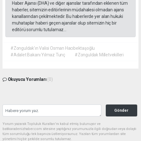
Haber Ajansı (DHA) ve diğer ajanslar tarafından eklenen tüm
haberler, sitemizin editörlerinin müdahalesi olmadan ajans
kanallarından çekilmektedir. Bu haberlerde yer alan hukuki
muhataplar haberi geçen ajanslar olup sitemizin hiç bir
editörü sorumlu tutulamaz...
#Zonguldak'ın Valisi Osman Hacıbektaşoğlu
#Adalet Bakanı Yılmaz Tunç
#Zonguldak Milletvekilleri
Okuyucu Yorumları
(0)
Gönder
Yorum yazarak Topluluk Kuralları’nı kabul etmiş bulunuyor ve
batikaradenizhaber.com sitesine yaptığınız yorumunuzla ilgili doğrudan veya dolaylı
tüm sorumluluğu tek başınıza üstleniyorsunuz. Yazılan tüm yorumlardan site
yönetimi hiçbir şekilde sorumlu tutulamaz.