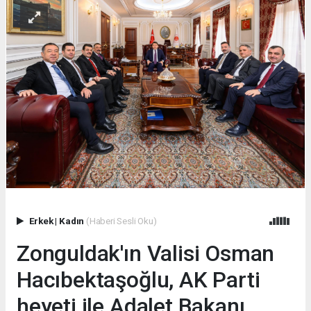
Erkek
|
Kadın
(Haberi Sesli Oku)
Zonguldak'ın Valisi Osman
Hacıbektaşoğlu, AK Parti
heyeti ile Adalet Bakanı