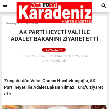
Anasayfa
Zonguldak
AK PARTİ HEYETİ VALİ İLE
ADALET BAKANINI ZİYARETETTİ
ZONGULDAK
13.02.2025 - 09:43, Güncelleme: 13.02.2025 - 09:43
7975+ kez okundu.
Zonguldak'ın Valisi Osman Hacıbektaşoğlu, AK
Parti heyeti ile Adalet Bakanı Yılmaz Tunç'u ziyaret
etti.