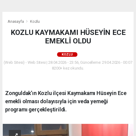
Anasayfa
Kozlu
KOZLU KAYMAKAMI HÜSEYİN ECE
EMEKLİ OLDU
KOZLU
(Web Sitesi) - Web Sitesi | 28.04.2026 - 23:56, Güncelleme: 29.04.2026 - 00:07
8200+ kez okundu.
Zonguldak’ın Kozlu ilçesi Kaymakamı Hüseyin Ece
emekli olması dolayısıyla için veda yemeği
programı gerçekleştirildi.