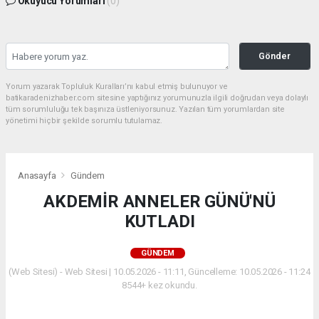
Okuyucu Yorumları
(0)
Gönder
Yorum yazarak Topluluk Kuralları’nı kabul etmiş bulunuyor ve
batikaradenizhaber.com sitesine yaptığınız yorumunuzla ilgili doğrudan veya dolaylı
tüm sorumluluğu tek başınıza üstleniyorsunuz. Yazılan tüm yorumlardan site
yönetimi hiçbir şekilde sorumlu tutulamaz.
Anasayfa
Gündem
AKDEMİR ANNELER GÜNÜ'NÜ
KUTLADI
GÜNDEM
(Web Sitesi) - Web Sitesi | 10.05.2026 - 11:11, Güncelleme: 10.05.2026 - 11:24
8544+ kez okundu.