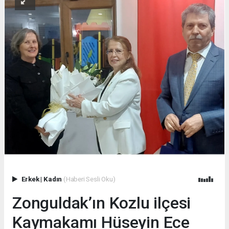
Erkek
|
Kadın
(Haberi Sesli Oku)
Zonguldak’ın Kozlu ilçesi
Kaymakamı Hüseyin Ece