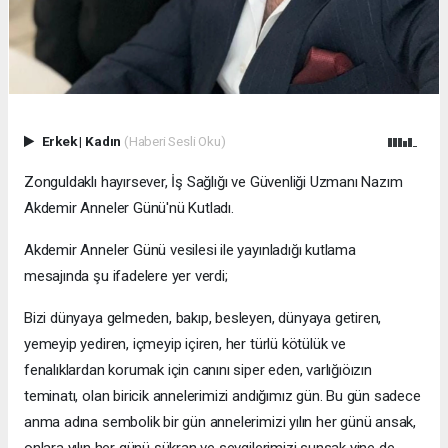
Erkek
|
Kadın
(Haberi Sesli Oku)
Zonguldaklı hayırsever, İş Sağlığı ve Güvenliği Uzmanı Nazım
Akdemir Anneler Günü'nü Kutladı.
Akdemir Anneler Günü vesilesi ile yayınladığı kutlama
mesajında şu ifadelere yer verdi;
Bizi dünyaya gelmeden, bakıp, besleyen, dünyaya getiren,
yemeyip yediren, içmeyip içiren, her türlü kötülük ve
fenalıklardan korumak için canını siper eden, varlığıöızın
teminatı, olan biricik annelerimizi andığımız gün. Bu gün sadece
anma adına sembolik bir gün annelerimizi yılın her günü ansak,
onlara yılın her günü şükran ve sevgilerimizi sunsak yine de