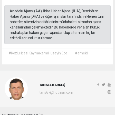
Anadolu Ajansı (AA), İhlas Haber Ajansı (İHA), Demirören
Haber Ajansı (DHA) ve diğer ajanslar tarafından eklenen tüm
haberler, sitemizin editörlerinin müdahalesi olmadan ajans
kanallarından çekilmektedir. Bu haberlerde yer alan hukuki
muhataplar haberi geçen ajanslar olup sitemizin hiç bir
editörü sorumlu tutulamaz...
#Kozlu ilçesi Kaymakamı Hüseyin Ece
#emekli
TANSEL KARDEŞ
tans67@hotmail.com