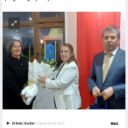
Erkek
|
Kadın
(Haberi Sesli Oku)