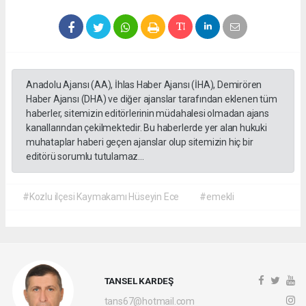
Anadolu Ajansı (AA), İhlas Haber Ajansı (İHA), Demirören
Haber Ajansı (DHA) ve diğer ajanslar tarafından eklenen tüm
haberler, sitemizin editörlerinin müdahalesi olmadan ajans
kanallarından çekilmektedir. Bu haberlerde yer alan hukuki
muhataplar haberi geçen ajanslar olup sitemizin hiç bir
editörü sorumlu tutulamaz...
#Kozlu ilçesi Kaymakamı Hüseyin Ece
#emekli
TANSEL KARDEŞ
tans67@hotmail.com