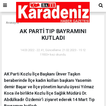
Anasayfa
AK PARTİ TIP BAYRAMINI
KUTLADI
14.03.2022 - 22:41, Güncelleme: 21.02.2023 - 15:12
11933+ kez okundu.
AK Parti Kozlu İlçe Başkanı Ünver Taşkın
beraberinde İlçe kadın kolları başkanı Yasemin
demir Başar ve İlçe yönetim kurulu üyesi Yılmaz
Koca ile birlikte Kozlu İlçe Sağlık Müdürü Dr.
Abdülkadir Özdemir’i ziyaret ederek 14 Mart Tıp
Bayramını kutladı.