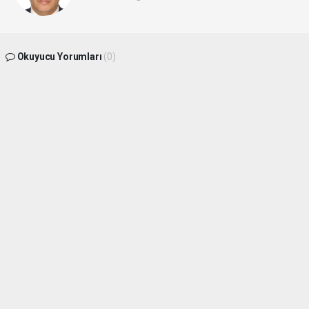
Okuyucu Yorumları
(0)
Gönder
Yorum yazarak Topluluk Kuralları’nı kabul etmiş bulunuyor ve
batikaradenizhaber.com sitesine yaptığınız yorumunuzla ilgili doğrudan veya dolaylı
tüm sorumluluğu tek başınıza üstleniyorsunuz. Yazılan tüm yorumlardan site
yönetimi hiçbir şekilde sorumlu tutulamaz.
haber paketi
haber scripti
haber yazılımı
Tüm hakları saklı tutulmaktadır.Copyright 2026©
Haber Yazılımı:
Web Aksiyon ®