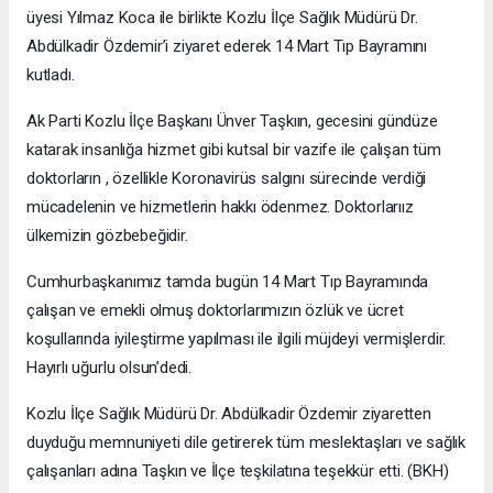
üyesi Yılmaz Koca ile birlikte Kozlu İlçe Sağlık Müdürü Dr.
Abdülkadir Özdemir’i ziyaret ederek 14 Mart Tıp Bayramını
kutladı.
Ak Parti Kozlu İlçe Başkanı Ünver Taşkıın, gecesini gündüze
katarak insanlığa hizmet gibi kutsal bir vazife ile çalışan tüm
doktorların , özellikle Koronavirüs salgını sürecinde verdiği
mücadelenin ve hizmetlerin hakkı ödenmez. Doktorlarıız
ülkemizin gözbebeğidir.
Cumhurbaşkanımız tamda bugün 14 Mart Tıp Bayramında
çalışan ve emekli olmuş doktorlarımızın özlük ve ücret
koşullarında iyileştirme yapılması ile ilgili müjdeyi vermişlerdir.
Hayırlı uğurlu olsun’dedi.
Kozlu İlçe Sağlık Müdürü Dr. Abdülkadir Özdemir ziyaretten
duyduğu memnuniyeti dile getirerek tüm meslektaşları ve sağlık
çalışanları adına Taşkın ve İlçe teşkilatına teşekkür etti. (BKH)