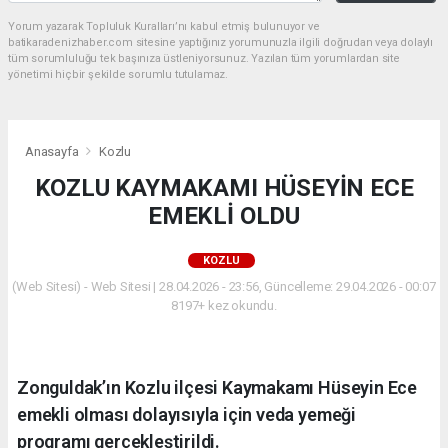
Yorum yazarak Topluluk Kuralları’nı kabul etmiş bulunuyor ve
batikaradenizhaber.com sitesine yaptığınız yorumunuzla ilgili doğrudan veya dolaylı
tüm sorumluluğu tek başınıza üstleniyorsunuz. Yazılan tüm yorumlardan site
yönetimi hiçbir şekilde sorumlu tutulamaz.
Anasayfa
Kozlu
KOZLU KAYMAKAMI HÜSEYİN ECE
EMEKLİ OLDU
KOZLU
(Web Sitesi) - Web Sitesi | 28.04.2026 - 23:56, Güncelleme: 29.04.2026 - 00:07
8197+ kez okundu.
Zonguldak’ın Kozlu ilçesi Kaymakamı Hüseyin Ece
emekli olması dolayısıyla için veda yemeği
programı gerçekleştirildi.