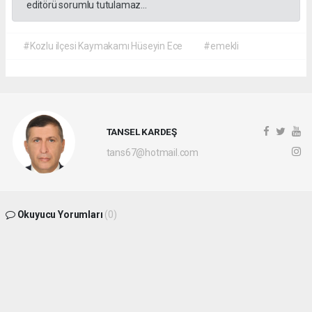
editörü sorumlu tutulamaz...
#Kozlu ilçesi Kaymakamı Hüseyin Ece
#emekli
TANSEL KARDEŞ
tans67@hotmail.com
Okuyucu Yorumları
(0)
Gönder
Yorum yazarak Topluluk Kuralları’nı kabul etmiş bulunuyor ve
batikaradenizhaber.com sitesine yaptığınız yorumunuzla ilgili doğrudan veya dolaylı