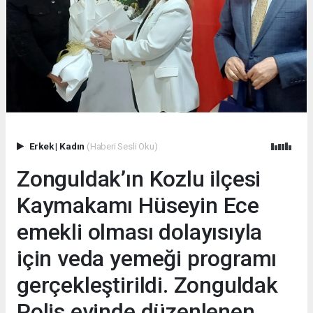
Erkek
|
Kadın
(Haberi Sesli Oku)
Zonguldak’ın Kozlu ilçesi
Kaymakamı Hüseyin Ece
emekli olması dolayısıyla
için veda yemeği programı
gerçekleştirildi. Zonguldak
Polis evinde düzenlenen