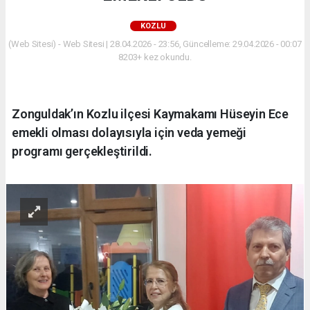
KOZLU
(Web Sitesi) - Web Sitesi | 28.04.2026 - 23:56, Güncelleme: 29.04.2026 - 00:07
8203+ kez okundu.
Zonguldak’ın Kozlu ilçesi Kaymakamı Hüseyin Ece
emekli olması dolayısıyla için veda yemeği
programı gerçekleştirildi.