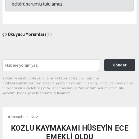
editörü sorumlu tutulamaz...
Okuyucu Yorumları
(0)
Gönder
Yorum yazarak Topluluk Kuralları’nı kabul etmiş bulunuyor ve
batikaradenizhaber.com sitesine yaptığınız yorumunuzla ilgili doğrudan veya dolaylı
tüm sorumluluğu tek başınıza üstleniyorsunuz. Yazılan tüm yorumlardan site
yönetimi hiçbir şekilde sorumlu tutulamaz.
Anasayfa
Kozlu
KOZLU KAYMAKAMI HÜSEYİN ECE
EMEKLİ OLDU