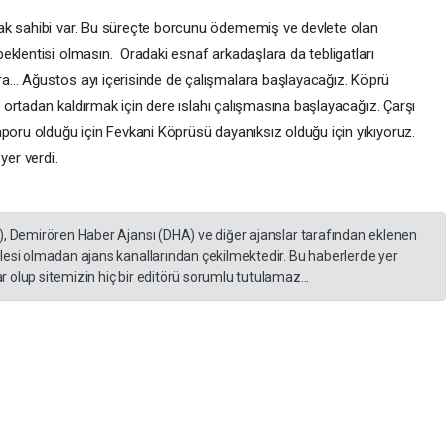
ak sahibi var. Bu süreçte borcunu ödememiş ve devlete olan
eklentisi olmasın. Oradaki esnaf arkadaşlara da tebligatları
ra… Ağustos ayı içerisinde de çalışmalara başlayacağız. Köprü
ni ortadan kaldırmak için dere ıslahı çalışmasına başlayacağız. Çarşı
poru olduğu için Fevkani Köprüsü dayanıksız olduğu için yıkıyoruz.
yer verdi.
), Demirören Haber Ajansı (DHA) ve diğer ajanslar tarafından eklenen
lesi olmadan ajans kanallarından çekilmektedir. Bu haberlerde yer
 olup sitemizin hiç bir editörü sorumlu tutulamaz...