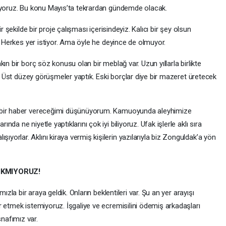
tiyoruz. Bu konu Mayıs’ta tekrardan gündemde olacak.
r şekilde bir proje çalışması içerisindeyiz. Kalıcı bir şey olsun
r. Herkes yer istiyor. Ama öyle he deyince de olmuyor.
ın bir borç söz konusu olan bir meblağ var. Uzun yıllarla birlikte
ı. Üst düzey görüşmeler yaptık. Eski borçlar diye bir mazeret üretecek
l bir haber vereceğimi düşünüyorum. Kamuoyunda aleyhimize
a ne niyetle yaptıklarını çok iyi biliyoruz. Ufak işlerle aklı sıra
rlar. Aklını kiraya vermiş kişilerin yazılarıyla biz Zonguldak’a yön
IKMIYORUZ!
ızla bir araya geldik. Onların beklentileri var. Şu an yer arayışı
r etmek istemiyoruz. İşgaliye ve ecremisilini ödemiş arkadaşları
nafımız var.