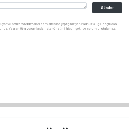
Gönder
nuyor ve batikaradenizhaber.com sitesine yaptığınız yorumunuzla ilgili doğrudan
sunuz. Yazılan tüm yorumlardan site yönetimi hiçbir şekilde sorumlu tutulamaz.