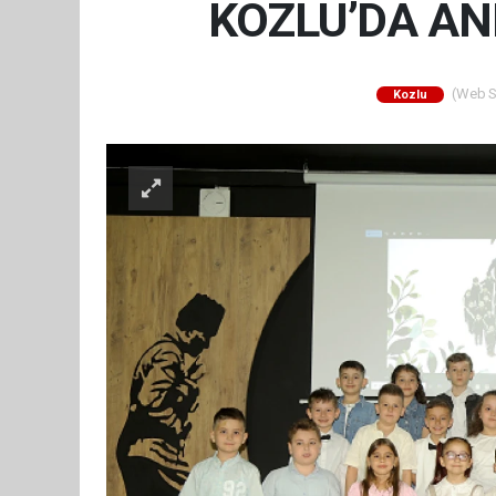
KOZLU’DA A
(Web Si
Kozlu