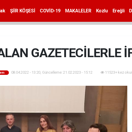
dak
ŞİİR KÖŞESİ
COVİD-19
MAKALELER
Kozlu
Ereğli
D
LAN GAZETECİLERLE İ
08.04.2022 - 13:20, Güncelleme: 21.02.2023 - 15:12
11523+ kez oku
em