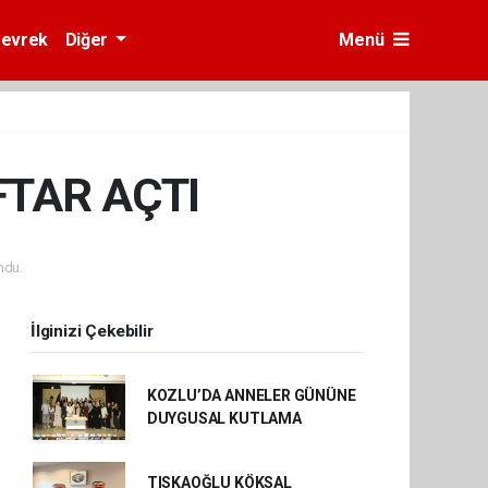
evrek
Diğer
Menü
FTAR AÇTI
ndu.
İlginizi Çekebilir
KOZLU’DA ANNELER GÜNÜNE
DUYGUSAL KUTLAMA
TISKAOĞLU KÖKSAL