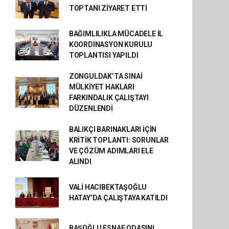
TOPTANI ZİYARET ETTİ
BAĞIMLILIKLA MÜCADELE İL
KOORDİNASYON KURULU
TOPLANTISI YAPILDI
ZONGULDAK’TA SINAİ
MÜLKİYET HAKLARI
FARKINDALIK ÇALIŞTAYI
DÜZENLENDİ
BALIKÇI BARINAKLARI İÇİN
KRİTİK TOPLANTI: SORUNLAR
VE ÇÖZÜM ADIMLARI ELE
ALINDI
VALİ HACIBEKTAŞOĞLU
HATAY’DA ÇALIŞTAYA KATILDI
BAŞOĞLU ESNAF ODASINI