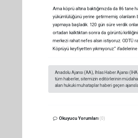
Ama köprü altına baktığımızda da 86 tane h
yükümlülüğünü yerine getirmemiş olanların b
yapmaya başladık. 120 gün süre verdik onla
ortadan kalktıktan sonra da görüntü kirliliği
merkezi rahat nefes alsın istiyoruz. ODTÜ ra
Köprüyü keyfiyetten yıkmıyoruz.” ifadelerine 
Anadolu Ajansı (AA), İhlas Haber Ajansı (İHA
tüm haberler, sitemizin editörlerinin müdaha
alan hukuki muhataplar haberi geçen ajanslar
Okuyucu Yorumları
(0)