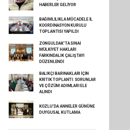
HABERLER GELİYOR
BAĞIMLILIKLA MÜCADELE İL
KOORDİNASYON KURULU
TOPLANTISI YAPILDI
ZONGULDAK’TA SINAİ
MÜLKİYET HAKLARI
FARKINDALIK ÇALIŞTAYI
DÜZENLENDİ
BALIKÇI BARINAKLARI İÇİN
KRİTİK TOPLANTI: SORUNLAR
VE ÇÖZÜM ADIMLARI ELE
ALINDI
KOZLU’DA ANNELER GÜNÜNE
DUYGUSAL KUTLAMA