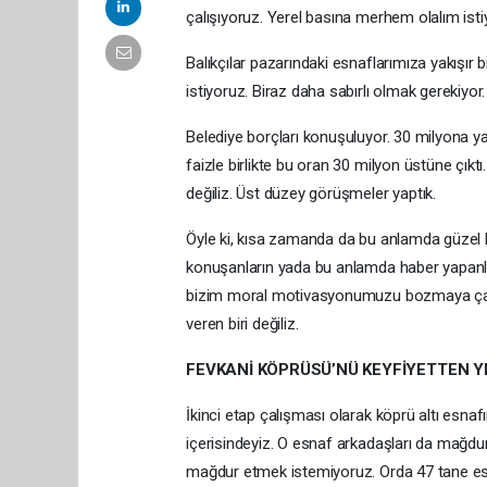
çalışıyoruz. Yerel basına merhem olalım is
Balıkçılar pazarındaki esnaflarımıza yakışır bi
istiyoruz. Biraz daha sabırlı olmak gerekiyo
Belediye borçları konuşuluyor. 30 milyona yak
faizle birlikte bu oran 30 milyon üstüne çıkt
değiliz. Üst düzey görüşmeler yaptık.
Öyle ki, kısa zamanda da bu anlamda güze
konuşanların yada bu anlamda haber yapanlarınd
bizim moral motivasyonumuzu bozmaya çalışıyo
veren biri değiliz.
FEVKANİ KÖPRÜSÜ’NÜ KEYFİYETTEN Y
İkinci etap çalışması olarak köprü altı esnafım
içerisindeyiz. O esnaf arkadaşları da mağdu
mağdur etmek istemiyoruz. Orda 47 tane es