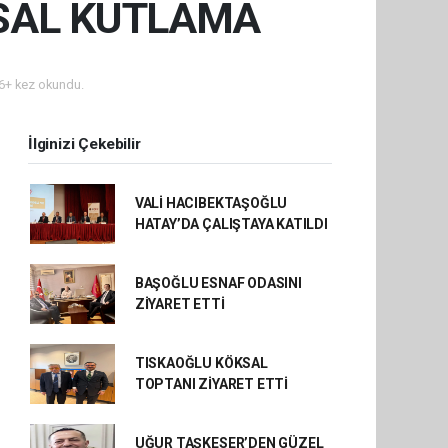
SAL KUTLAMA
6+ kez okundu.
İlginizi Çekebilir
VALİ HACIBEKTAŞOĞLU
HATAY’DA ÇALIŞTAYA KATILDI
BAŞOĞLU ESNAF ODASINI
ZİYARET ETTİ
TISKAOĞLU KÖKSAL
TOPTANI ZİYARET ETTİ
UĞUR TAŞKESER’DEN GÜZEL