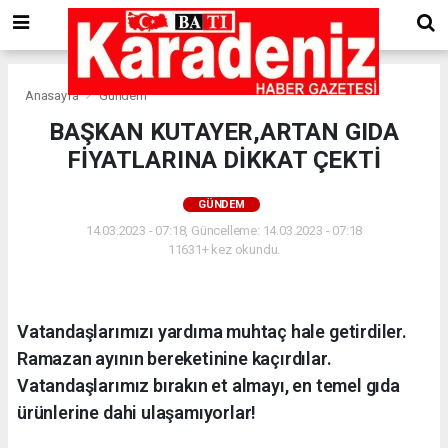
Anasayfa
Gündem
BAŞKAN KUTAYER,ARTAN GIDA
FİYATLARINA DİKKAT ÇEKTİ
GÜNDEM
14.03.2023 - 07:18, Güncelleme: 14.03.2023 - 07:18
11631+ kez okundu.
Vatandaşlarımızı yardıma muhtaç hale getirdiler.
Ramazan ayının bereketinine kaçırdılar.
Vatandaşlarımız bırakın et almayı, en temel gıda
ürünlerine dahi ulaşamıyorlar!