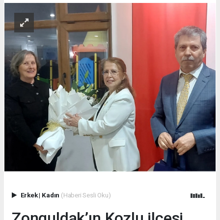
Erkek
|
Kadın
(Haberi Sesli Oku)
Zonguldak’ın Kozlu ilçesi