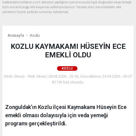
batikaradenizhaber.com sitesine yaptığınız yorumunuzla ilgili doğrudan veya dolaylı
tüm sorumluluğu tek başınıza üstleniyorsunuz. Yazılan tüm yorumlardan site
yönetimi hiçbir şekilde sorumlu tutulamaz.
Anasayfa
Kozlu
KOZLU KAYMAKAMI HÜSEYİN ECE
EMEKLİ OLDU
KOZLU
(Web Sitesi) - Web Sitesi | 28.04.2026 - 23:56, Güncelleme: 29.04.2026 - 00:07
8119+ kez okundu.
Zonguldak’ın Kozlu ilçesi Kaymakamı Hüseyin Ece
emekli olması dolayısıyla için veda yemeği
programı gerçekleştirildi.