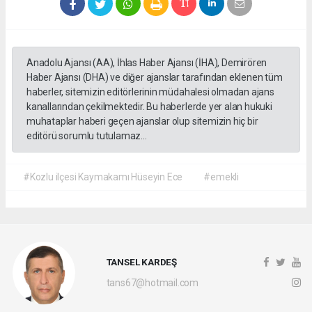
Anadolu Ajansı (AA), İhlas Haber Ajansı (İHA), Demirören
Haber Ajansı (DHA) ve diğer ajanslar tarafından eklenen tüm
haberler, sitemizin editörlerinin müdahalesi olmadan ajans
kanallarından çekilmektedir. Bu haberlerde yer alan hukuki
muhataplar haberi geçen ajanslar olup sitemizin hiç bir
editörü sorumlu tutulamaz...
#Kozlu ilçesi Kaymakamı Hüseyin Ece
#emekli
TANSEL KARDEŞ
tans67@hotmail.com