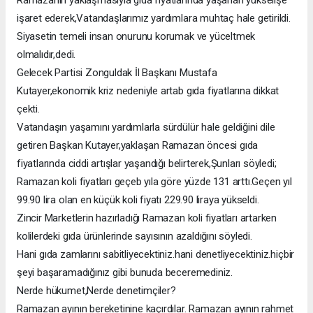
Ramazanın yaklaşmasıyla gıda fiyatlarında yaşanan yükselişe
işaret ederek,Vatandaşlarımız yardımlara muhtaç hale getirildi.
Siyasetin temeli insan onurunu korumak ve yüceltmek
olmalıdır,dedi.
Gelecek Partisi Zonguldak İl Başkanı Mustafa
Kutayer,ekonomik kriz nedeniyle artab gıda fiyatlarına dikkat
çekti.
Vatandaşın yaşamını yardımlarla sürdülür hale geldiğini dile
getiren Başkan Kutayer,yaklaşan Ramazan öncesi gıda
fiyatlarında ciddi artışlar yaşandığı belirterek,Şunları söyledi;
Ramazan koli fiyatları geçeb yıla göre yüzde 131 arttı.Geçen yıl
99.90 lira olan en küçük koli fiyatı 229.90 liraya yükseldi.
Zincir Marketlerin hazırladığı Ramazan koli fiyatları artarken
kolilerdeki gıda ürünlerinde sayısının azaldığını söyledi.
Hani gıda zamlarını sabitliyecektiniz.hani denetliyecektiniz.hiçbir
şeyi başaramadığınız gibi bunuda beceremediniz.
Nerde hükumet,Nerde denetimçiler?
Ramazan ayının bereketinine kaçırdılar. Ramazan ayının rahmet