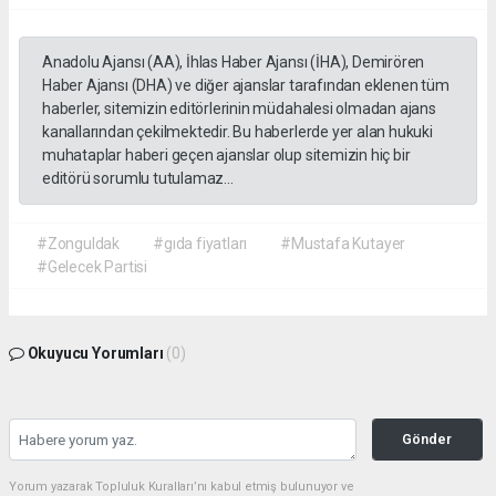
Anadolu Ajansı (AA), İhlas Haber Ajansı (İHA), Demirören
Haber Ajansı (DHA) ve diğer ajanslar tarafından eklenen tüm
haberler, sitemizin editörlerinin müdahalesi olmadan ajans
kanallarından çekilmektedir. Bu haberlerde yer alan hukuki
muhataplar haberi geçen ajanslar olup sitemizin hiç bir
editörü sorumlu tutulamaz...
#Zonguldak
#gıda fiyatları
#Mustafa Kutayer
#Gelecek Partisi
Okuyucu Yorumları
(0)
Gönder
Yorum yazarak Topluluk Kuralları’nı kabul etmiş bulunuyor ve