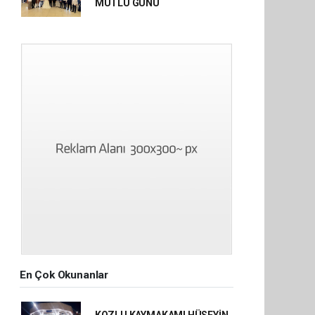
MUTLU GÜNÜ
En Çok Okunanlar
KOZLU KAYMAKAMI HÜSEYİN