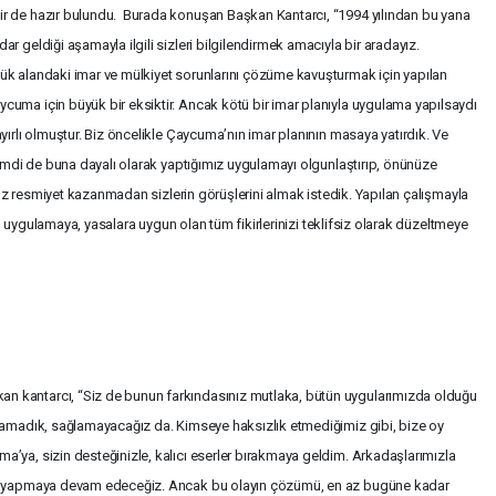
r de hazır bulundu. Burada konuşan Başkan Kantarcı, “1994 yılından bu yana
 geldiği aşamayla ilgili sizleri bilgilendirmek amacıyla bir aradayız.
ük alandaki imar ve mülkiyet sorunlarını çözüme kavuşturmak için yapılan
uma için büyük bir eksiktir. Ancak kötü bir imar planıyla uygulama yapılsaydı
yırlı olmuştur. Biz öncelikle Çaycuma’nın imar planının masaya yatırdık. Ve
Şimdi de buna dayalı olarak yaptığımız uygulamayı olgunlaştırıp, önünüze
enüz resmiyet kazanmadan sizlerin görüşlerini almak istedik. Yapılan çalışmayla
ğe, uygulamaya, yasalara uygun olan tüm fikirlerinizi teklifsiz olarak düzeltmeye
 kantarcı, “Siz de bunun farkındasınız mutlaka, bütün uygularımızda olduğu
lamadık, sağlamayacağız da. Kimseye haksızlık etmediğimiz gibi, bize oy
’ya, sizin desteğinizle, kalıcı eserler bırakmaya geldim. Arkadaşlarımızla
da yapmaya devam edeceğiz. Ancak bu olayın çözümü, en az bugüne kadar