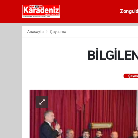
Zongul
Anasayfa
Çaycuma
BİLGİLE
Çayc