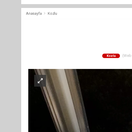
Anasayfa
Kozlu
(Web S
Kozlu