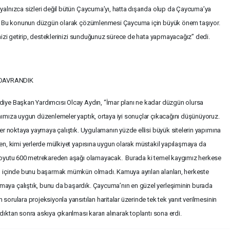
 yalnızca sizleri değil bütün Çaycuma’yı, hatta dışarıda olup da Çaycuma’ya
yor. Bu konunun düzgün olarak çözümlenmesi Çaycuma için büyük önem taşıyor.
rinizi getirip, desteklerinizi sunduğunuz sürece de hata yapmayacağız” dedi.
 DAVRANDIK
ediye Başkan Yardımcısı Olcay Aydın, “İmar planı ne kadar düzgün olursa
anımıza uygun düzenlemeler yaptık, ortaya iyi sonuçlar çıkacağını düşünüyoruz.
 her noktaya yaymaya çalıştık. Uygulamanın yüzde ellisi büyük sitelerin yapımına
ken, kimi yerlerde mülkiyet yapısına uygun olarak müstakil yapılaşmaya da
n boyutu 600 metrekareden aşağı olamayacak. Burada ki temel kaygımız herkese
rı içinde bunu başarmak mümkün olmadı. Kamuya ayrılan alanları, herkeste
maya çalıştık, bunu da başardık. Çaycuma’nın en güzel yerleşiminin burada
sorulara projeksiyonla yansıtılan haritalar üzerinde tek tek yanıt verilmesinin
ıktan sonra askıya çıkarılması kararı alınarak toplantı sona erdi.