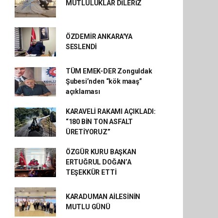
MUTLULUKLAR DİLERİZ
ÖZDEMİR ANKARA'YA
SESLENDİ
TÜM EMEK-DER Zonguldak
Şubesi’nden “kök maaş”
açıklaması
KARAVELİ RAKAMI AÇIKLADI:
“180 BİN TON ASFALT
ÜRETİYORUZ”
ÖZGÜR KURU BAŞKAN
ERTUĞRUL DOĞAN’A
TEŞEKKÜR ETTİ
KARADUMAN AİLESİNİN
MUTLU GÜNÜ