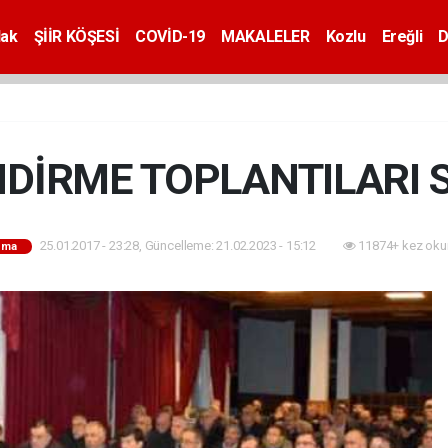
dak
ŞİİR KÖŞESİ
COVİD-19
MAKALELER
Kozlu
Ereğli
D
NDİRME TOPLANTILARI
25.01.2017 - 23:28, Güncelleme: 21.02.2023 - 15:12
11874+ kez oku
uma