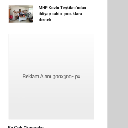
MHP Kozlu Teşkilatı’ndan
ihtiyaç sahibi çocuklara
destek
En Çok Okunanlar