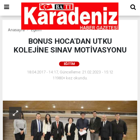
Anasayfa
Eğitim
BONUS HOCA'DAN UTKU
KOLEJİNE SINAV MOTİVASYONU
EĞITIM
18.04.2017 - 14:17, Güncelleme: 21.02.2023 - 15:12
11980+ kez okundu.