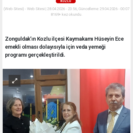
KOZLU
(Web Sitesi) - Web Sitesi | 28.04.2026 - 23:56, Güncelleme: 29.04.2026 - 00:07
8169+ kez okundu.
Zonguldak’ın Kozlu ilçesi Kaymakamı Hüseyin Ece
emekli olması dolayısıyla için veda yemeği
programı gerçekleştirildi.