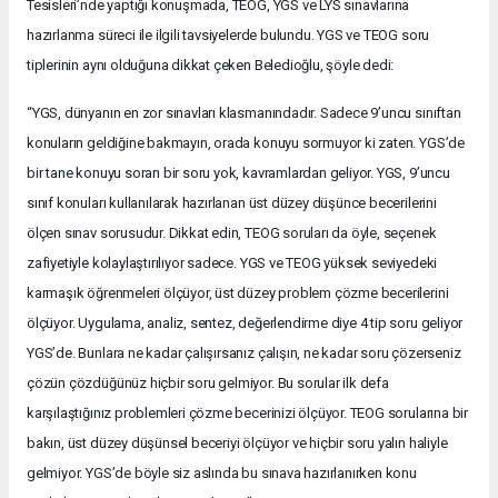
Tesisleri’nde yaptığı konuşmada, TEOG, YGS ve LYS sınavlarına
hazırlanma süreci ile ilgili tavsiyelerde bulundu. YGS ve TEOG soru
tiplerinin aynı olduğuna dikkat çeken Beledioğlu, şöyle dedi:
“YGS, dünyanın en zor sınavları klasmanındadır. Sadece 9’uncu sınıftan
konuların geldiğine bakmayın, orada konuyu sormuyor ki zaten. YGS’de
bir tane konuyu soran bir soru yok, kavramlardan geliyor. YGS, 9’uncu
sınıf konuları kullanılarak hazırlanan üst düzey düşünce becerilerini
ölçen sınav sorusudur. Dikkat edin, TEOG soruları da öyle, seçenek
zafiyetiyle kolaylaştırılıyor sadece. YGS ve TEOG yüksek seviyedeki
karmaşık öğrenmeleri ölçüyor, üst düzey problem çözme becerilerini
ölçüyor. Uygulama, analiz, sentez, değerlendirme diye 4 tip soru geliyor
YGS’de. Bunlara ne kadar çalışırsanız çalışın, ne kadar soru çözerseniz
çözün çözdüğünüz hiçbir soru gelmiyor. Bu sorular ilk defa
karşılaştığınız problemleri çözme becerinizi ölçüyor. TEOG sorularına bir
bakın, üst düzey düşünsel beceriyi ölçüyor ve hiçbir soru yalın haliyle
gelmiyor. YGS’de böyle siz aslında bu sınava hazırlanırken konu