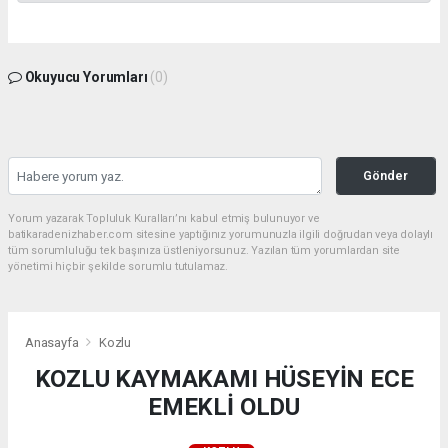
Okuyucu Yorumları
(0)
Gönder
Yorum yazarak Topluluk Kuralları’nı kabul etmiş bulunuyor ve
batikaradenizhaber.com sitesine yaptığınız yorumunuzla ilgili doğrudan veya dolaylı
tüm sorumluluğu tek başınıza üstleniyorsunuz. Yazılan tüm yorumlardan site
yönetimi hiçbir şekilde sorumlu tutulamaz.
Anasayfa
Kozlu
KOZLU KAYMAKAMI HÜSEYİN ECE
EMEKLİ OLDU