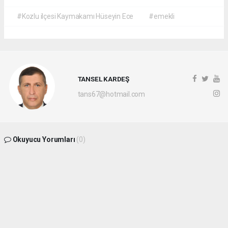
#Kozlu ilçesi Kaymakamı Hüseyin Ece
#emekli
TANSEL KARDEŞ
tans67@hotmail.com
Okuyucu Yorumları
(0)
Gönder
Yorum yazarak Topluluk Kuralları’nı kabul etmiş bulunuyor ve
batikaradenizhaber.com sitesine yaptığınız yorumunuzla ilgili doğrudan veya dolaylı
tüm sorumluluğu tek başınıza üstleniyorsunuz. Yazılan tüm yorumlardan site
yönetimi hiçbir şekilde sorumlu tutulamaz.