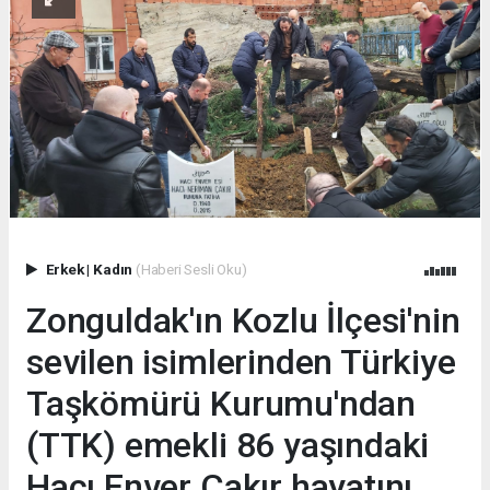
Erkek
|
Kadın
(Haberi Sesli Oku)
Zonguldak'ın Kozlu İlçesi'nin
sevilen isimlerinden Türkiye
Taşkömürü Kurumu'ndan
(TTK) emekli 86 yaşındaki
Hacı Enver Çakır hayatını