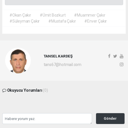
#Okan Çakır
#Ümit Bozkurt
#Muammer Çakır
#Süleyman Çakır
#Mustafa Çakır
#Enver Çakır
TANSEL KARDEŞ
tans67@hotmail.com
Okuyucu Yorumları
(0)
Gönder