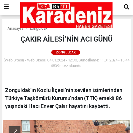
Anasayfa
Zonguldak
ÇAKIR AİLESİ’NİN ACI GÜNÜ
ZONGULDAK
(Web Sitesi) - Web Sitesi | 04.01.2024 - 12:30, Güncelleme: 11.01.2024 - 15:44
6839+ kez okundu.
Zonguldak'ın Kozlu İlçesi'nin sevilen isimlerinden
Türkiye Taşkömürü Kurumu'ndan (TTK) emekli 86
yaşındaki Hacı Enver Çakır hayatını kaybetti.