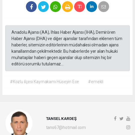
Anadolu Ajansı (AA), İhlas Haber Ajansı (İHA), Demirören
Haber Ajansı (DHA) ve diğer ajanslar tarafından eklenen tüm
haberler, sitemizin editörlerinin müdahalesi olmadan ajans
kanallarından çekilmektedir. Bu haberlerde yer alan hukuki
muhataplar haberi geçen ajanslar olup sitemizin hiç bir
editörü sorumlu tutulamaz...
#Kozlu ilçesi Kaymakamı Hüseyin Ece
#emekli
TANSEL KARDEŞ
tans67@hotmail.com