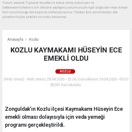
Yorum yazarak Topluluk Kuralları’nı kabul etmiş bulunuyor ve
batikaradenizhaber.com sitesine yaptığınız yorumunuzla ilgili doğrudan veya dolaylı
tüm sorumluluğu tek başınıza üstleniyorsunuz. Yazılan tüm yorumlardan site
yönetimi hiçbir şekilde sorumlu tutulamaz.
Anasayfa
Kozlu
KOZLU KAYMAKAMI HÜSEYİN ECE
EMEKLİ OLDU
KOZLU
(Web Sitesi) - Web Sitesi | 28.04.2026 - 23:56, Güncelleme: 29.04.2026 - 00:07
8203+ kez okundu.
Zonguldak’ın Kozlu ilçesi Kaymakamı Hüseyin Ece
emekli olması dolayısıyla için veda yemeği
programı gerçekleştirildi.