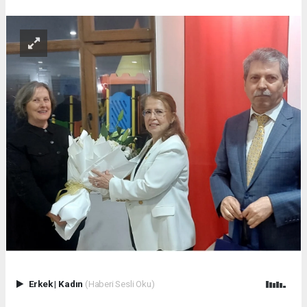
Erkek
|
Kadın
(Haberi Sesli Oku)