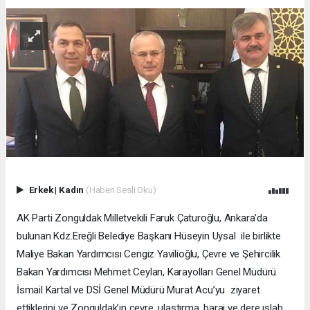
Erkek
|
Kadın
(Haberi Sesli Oku)
AK Parti Zonguldak Milletvekili Faruk Çaturoğlu, Ankara’da
bulunan Kdz.Ereğli Belediye Başkanı Hüseyin Uysal ile birlikte
Maliye Bakan Yardımcısı Cengiz Yavilioğlu, Çevre ve Şehircilik
Bakan Yardımcısı Mehmet Ceylan, Karayolları Genel Müdürü
İsmail Kartal ve DSİ Genel Müdürü Murat Acu’yu ziyaret
ettiklerini ve Zonguldak’ın çevre, ulaştırma, baraj ve dere ıslah