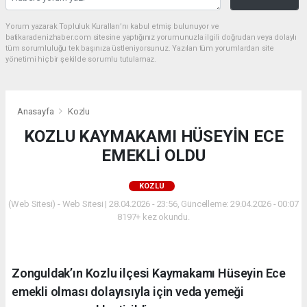
Yorum yazarak Topluluk Kuralları’nı kabul etmiş bulunuyor ve
batikaradenizhaber.com sitesine yaptığınız yorumunuzla ilgili doğrudan veya dolaylı
tüm sorumluluğu tek başınıza üstleniyorsunuz. Yazılan tüm yorumlardan site
yönetimi hiçbir şekilde sorumlu tutulamaz.
Anasayfa
Kozlu
KOZLU KAYMAKAMI HÜSEYİN ECE
EMEKLİ OLDU
KOZLU
(Web Sitesi) - Web Sitesi | 28.04.2026 - 23:56, Güncelleme: 29.04.2026 - 00:07
8197+ kez okundu.
Zonguldak’ın Kozlu ilçesi Kaymakamı Hüseyin Ece
emekli olması dolayısıyla için veda yemeği