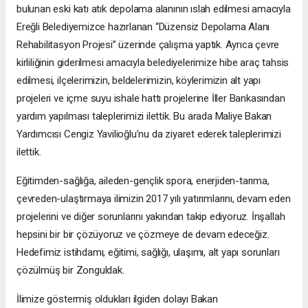
bulunan eski katı atık depolama alanının ıslah edilmesi amacıyla
Ereğli Belediyemizce hazırlanan “Düzensiz Depolama Alanı
Rehabilitasyon Projesi” üzerinde çalışma yaptık. Ayrıca çevre
kirliliğinin giderilmesi amacıyla belediyelerimize hibe araç tahsis
edilmesi, ilçelerimizin, beldelerimizin, köylerimizin alt yapı
projeleri ve içme suyu ishale hattı projelerine İller Bankasından
yardım yapılması taleplerimizi ilettik. Bu arada Maliye Bakan
Yardımcısı Cengiz Yavilioğlu’nu da ziyaret ederek taleplerimizi
ilettik.
Eğitimden-sağlığa, aileden-gençlik spora, enerjiden-tarıma,
çevreden-ulaştırmaya ilimizin 2017 yılı yatırımlarını, devam eden
projelerini ve diğer sorunlarını yakından takip ediyoruz. İnşallah
hepsini bir bir çözüyoruz ve çözmeye de devam edeceğiz.
Hedefimiz istihdamı, eğitimi, sağlığı, ulaşımı, alt yapı sorunları
çözülmüş bir Zonguldak.
İlimize göstermiş oldukları ilgiden dolayı Bakan