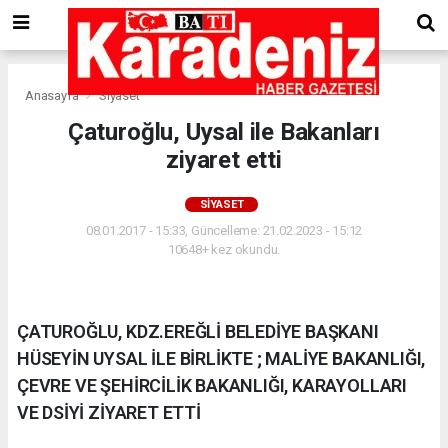
Anasayfa
Siyaset
Çaturoğlu, Uysal ile Bakanları
ziyaret etti
SIYASET
08.01.2017 - 15:33, Güncelleme: 21.02.2023 - 15:12
10648+ kez okundu.
ÇATUROĞLU, KDZ.EREĞLİ BELEDİYE BAŞKANI
HÜSEYİN UYSAL İLE BİRLİKTE ; MALİYE BAKANLIĞI,
ÇEVRE VE ŞEHİRCİLİK BAKANLIĞI, KARAYOLLARI
VE DSİYİ ZİYARET ETTİ