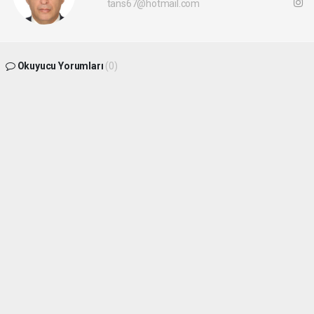
tans67@hotmail.com
Okuyucu Yorumları
(0)
Gönder
Yorum yazarak Topluluk Kuralları’nı kabul etmiş bulunuyor ve
batikaradenizhaber.com sitesine yaptığınız yorumunuzla ilgili doğrudan veya dolaylı
tüm sorumluluğu tek başınıza üstleniyorsunuz. Yazılan tüm yorumlardan site
yönetimi hiçbir şekilde sorumlu tutulamaz.
haber paketi
haber scripti
haber yazılımı
Tüm hakları saklı tutulmaktadır.Copyright 2026©
Haber Yazılımı:
Web Aksiyon ®