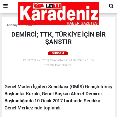
Anasayfa
Gündem
DEMİRCİ; TTK, TÜRKİYE İÇİN BİR
ŞANSTIR
GÜNDEM
12.01.2017 - 02:18, Güncelleme: 21.02.2023 - 15:12
11379+ kez okundu.
Genel Maden İşçileri Sendikası (GMİS) Genişletilmiş
Başkanlar Kurulu, Genel Başkan Ahmet Demirci
Başkanlığında 10 Ocak 2017 tarihinde Sendika
Genel Merkezinde toplandı.