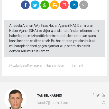
Anadolu Ajansı (AA), İhlas Haber Ajansı (İHA), Demirören
Haber Ajansı (DHA) ve diğer ajanslar tarafından eklenen tüm
haberler, sitemizin editörlerinin müdahalesi olmadan ajans
kanallarından çekilmektedir. Bu haberlerde yer alan hukuki
muhataplar haberi geçen ajanslar olup sitemizin hiç bir
editörü sorumlu tutulamaz...
#Kozlu ilçesi Kaymakamı Hüseyin Ece
#emekli
TANSEL KARDEŞ
tans67@hotmail.com