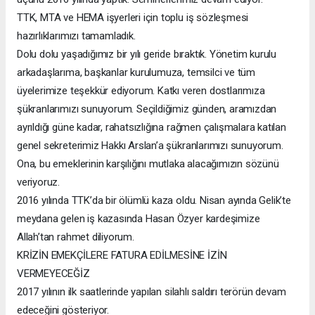
TTK, MTA ve HEMA işyerleri için toplu iş sözleşmesi
hazırlıklarımızı tamamladık.
Dolu dolu yaşadığımız bir yılı geride bıraktık. Yönetim kurulu
arkadaşlarıma, başkanlar kurulumuza, temsilci ve tüm
üyelerimize teşekkür ediyorum. Katkı veren dostlarımıza
şükranlarımızı sunuyorum. Seçildiğimiz günden, aramızdan
ayrıldığı güne kadar, rahatsızlığına rağmen çalışmalara katılan
genel sekreterimiz Hakkı Arslan’a şükranlarımızı sunuyorum.
Ona, bu emeklerinin karşılığını mutlaka alacağımızın sözünü
veriyoruz.
2016 yılında TTK’da bir ölümlü kaza oldu. Nisan ayında Gelik’te
meydana gelen iş kazasında Hasan Özyer kardeşimize
Allah’tan rahmet diliyorum.
KRİZİN EMEKÇİLERE FATURA EDİLMESİNE İZİN
VERMEYECEĞİZ
2017 yılının ilk saatlerinde yapılan silahlı saldırı terörün devam
edeceğini gösteriyor.