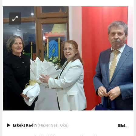
Erkek
|
Kadın
(Haberi Sesli Oku)