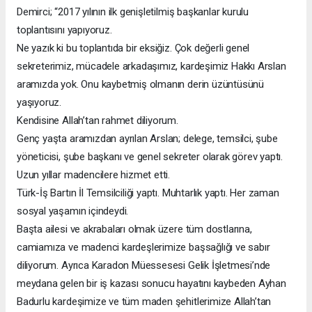
Demirci; “2017 yılının ilk genişletilmiş başkanlar kurulu
toplantısını yapıyoruz.
Ne yazık ki bu toplantıda bir eksiğiz. Çok değerli genel
sekreterimiz, mücadele arkadaşımız, kardeşimiz Hakkı Arslan
aramızda yok. Onu kaybetmiş olmanın derin üzüntüsünü
yaşıyoruz.
Kendisine Allah’tan rahmet diliyorum.
Genç yaşta aramızdan ayrılan Arslan; delege, temsilci, şube
yöneticisi, şube başkanı ve genel sekreter olarak görev yaptı.
Uzun yıllar madencilere hizmet etti.
Türk-İş Bartın İl Temsilciliği yaptı. Muhtarlık yaptı. Her zaman
sosyal yaşamın içindeydi.
Başta ailesi ve akrabaları olmak üzere tüm dostlarına,
camiamıza ve madenci kardeşlerimize başsağlığı ve sabır
diliyorum. Ayrıca Karadon Müessesesi Gelik İşletmesi’nde
meydana gelen bir iş kazası sonucu hayatını kaybeden Ayhan
Badurlu kardeşimize ve tüm maden şehitlerimize Allah’tan