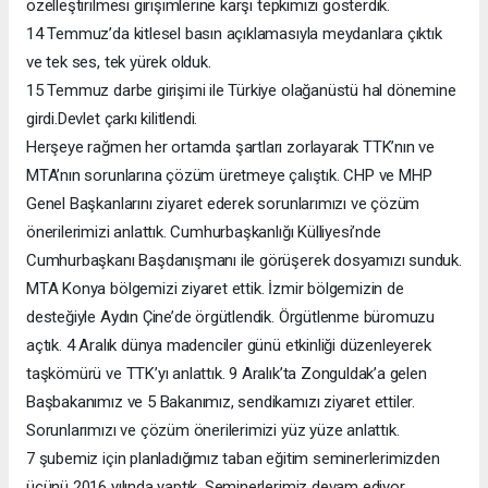
özelleştirilmesi girişimlerine karşı tepkimizi gösterdik.
14 Temmuz’da kitlesel basın açıklamasıyla meydanlara çıktık
ve tek ses, tek yürek olduk.
15 Temmuz darbe girişimi ile Türkiye olağanüstü hal dönemine
girdi.Devlet çarkı kilitlendi.
Herşeye rağmen her ortamda şartları zorlayarak TTK’nın ve
MTA’nın sorunlarına çözüm üretmeye çalıştık. CHP ve MHP
Genel Başkanlarını ziyaret ederek sorunlarımızı ve çözüm
önerilerimizi anlattık. Cumhurbaşkanlığı Külliyesi’nde
Cumhurbaşkanı Başdanışmanı ile görüşerek dosyamızı sunduk.
MTA Konya bölgemizi ziyaret ettik. İzmir bölgemizin de
desteğiyle Aydın Çine’de örgütlendik. Örgütlenme büromuzu
açtık. 4 Aralık dünya madenciler günü etkinliği düzenleyerek
taşkömürü ve TTK’yı anlattık. 9 Aralık’ta Zonguldak’a gelen
Başbakanımız ve 5 Bakanımız, sendikamızı ziyaret ettiler.
Sorunlarımızı ve çözüm önerilerimizi yüz yüze anlattık.
7 şubemiz için planladığımız taban eğitim seminerlerimizden
üçünü 2016 yılında yaptık. Seminerlerimiz devam ediyor.