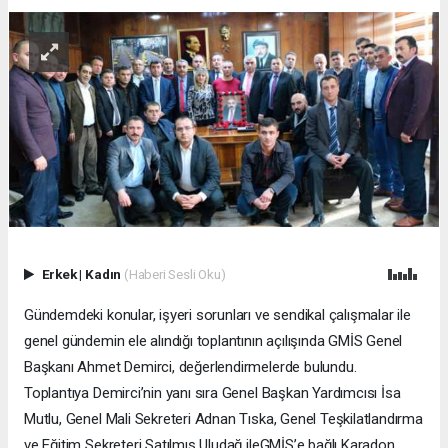
Erkek
|
Kadın
(Haberi Sesli Oku)
Gündemdeki konular, işyeri sorunları ve sendikal çalışmalar ile
genel gündemin ele alındığı toplantının açılışında GMİS Genel
Başkanı Ahmet Demirci, değerlendirmelerde bulundu.
Toplantıya Demirci’nin yanı sıra Genel Başkan Yardımcısı İsa
Mutlu, Genel Mali Sekreteri Adnan Tıska, Genel Teşkilatlandırma
ve Eğitim Sekreteri Satılmış Uludağ ileGMİS’e bağlı Karadon,