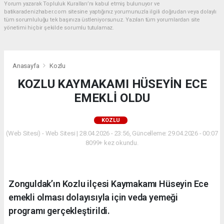
Yorum yazarak Topluluk Kuralları’nı kabul etmiş bulunuyor ve
batikaradenizhaber.com sitesine yaptığınız yorumunuzla ilgili doğrudan veya dolaylı
tüm sorumluluğu tek başınıza üstleniyorsunuz. Yazılan tüm yorumlardan site
yönetimi hiçbir şekilde sorumlu tutulamaz.
Anasayfa
Kozlu
KOZLU KAYMAKAMI HÜSEYİN ECE
EMEKLİ OLDU
KOZLU
(Web Sitesi) - Web Sitesi | 28.04.2026 - 23:56, Güncelleme: 29.04.2026 - 00:07
8099+ kez okundu.
Zonguldak’ın Kozlu ilçesi Kaymakamı Hüseyin Ece
emekli olması dolayısıyla için veda yemeği
programı gerçekleştirildi.