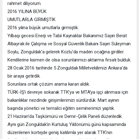
rahmet diliyorum.
2016 YILINA BÜYÜK
UMUTLARLA GİRMİŞTİK
2016 yılına büyük umutlarla girmiştik.
Yılbaşı gecesi Enerji ve Tabii Kaynaklar Bakanımız Sayın Berat
Albayrak ile Çalışma ve Sosyal Güvenlik Bakanı Sayın Süleyman
Soylu, Zonguldak’a gelerek Kozlu’da maden ocağına girdiler.
Kendilerine kısmen de olsa sorunlarımızı aktarma fırsatı bulduk.
28 Ocak 2016 tarihinde 5 Zonguldak Milletvekilimizi Ankara’da
bir araya getirdik.
Sorunlara ortak çözüm arama kararı aldık.
TÜRK-İŞ’i devreye sokarak TTK’ya ve MTA’ya işçi alınması için
bakanlıklar nezdinde girişimlerimizi sürdürdük. Mart ayının
başında yönetici ve temsilci eğitim seminerimizi yaptık.
21 Haziran’da Taşkömürü ve Demir-Çelik Paneli düzenledik.
Aynı gün Zonguldak’ın Kurtuluş Yıldönümü günü kapsamında
düzenlenen kortejde geniş katılımla yer alarak TTK’nın