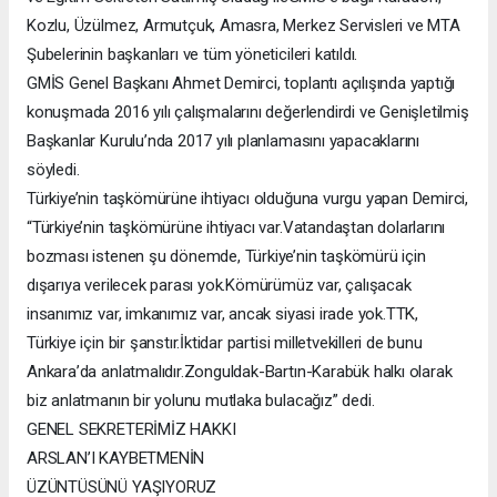
Kozlu, Üzülmez, Armutçuk, Amasra, Merkez Servisleri ve MTA
Şubelerinin başkanları ve tüm yöneticileri katıldı.
GMİS Genel Başkanı Ahmet Demirci, toplantı açılışında yaptığı
konuşmada 2016 yılı çalışmalarını değerlendirdi ve Genişletilmiş
Başkanlar Kurulu’nda 2017 yılı planlamasını yapacaklarını
söyledi.
Türkiye’nin taşkömürüne ihtiyacı olduğuna vurgu yapan Demirci,
“Türkiye’nin taşkömürüne ihtiyacı var.Vatandaştan dolarlarını
bozması istenen şu dönemde, Türkiye’nin taşkömürü için
dışarıya verilecek parası yok.Kömürümüz var, çalışacak
insanımız var, imkanımız var, ancak siyasi irade yok.TTK,
Türkiye için bir şanstır.İktidar partisi milletvekilleri de bunu
Ankara’da anlatmalıdır.Zonguldak-Bartın-Karabük halkı olarak
biz anlatmanın bir yolunu mutlaka bulacağız” dedi.
GENEL SEKRETERİMİZ HAKKI
ARSLAN’I KAYBETMENİN
ÜZÜNTÜSÜNÜ YAŞIYORUZ