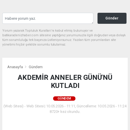
Gönder
Yorum yazarak Topluluk Kuralları’nı kabul etmiş bulunuyor ve
batikaradenizhaber.com sitesine yaptığınız yorumunuzla ilgili doğrudan veya dolaylı
tüm sorumluluğu tek başınıza üstleniyorsunuz. Yazılan tüm yorumlardan site
yönetimi hiçbir şekilde sorumlu tutulamaz.
Anasayfa
Gündem
AKDEMİR ANNELER GÜNÜ'NÜ
KUTLADI
GÜNDEM
(Web Sitesi) - Web Sitesi | 10.05.2026 - 11:11, Güncelleme: 10.05.2026 - 11:24
8720+ kez okundu.