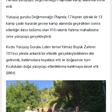
erdi.
Yürüyüş gurubu Değirmenağzı Plajında 17 kişinin iştiraki ile 13
kamp çadırı kurarak geceyi kamp alanında geçirdikten sonra
etkinliğin ikinci bölümü olan 910 rakımlı Yahma mahallesine
zirve yürüyüşü gerçekleştirdi.
Kozlu Yürüyüş Gurubu Lideri temel Yılmaz Büyük Zaferin
101’inci yılında anlamlı bir etkinlik gerçekleştirdiklerini dile
getirerek, katılımcılara teşekkür etti ve doğasever tüm
Kozluluları doğa yürüyüşü etkinliklerine katılmaya davet etti.
(BKH)