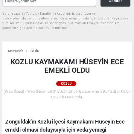
Gönder
Yorum yazarak Topluluk Kuralları’nı kabul etmiş bulunuyor ve
batikaradenizhaber.com sitesine yaptığınız yorumunuzla ilgili doğrudan veya dolaylı
tüm sorumluluğu tek başınıza üstleniyorsunuz. Yazılan tüm yorumlardan site
yönetimi hiçbir şekilde sorumlu tutulamaz.
Anasayfa
Kozlu
KOZLU KAYMAKAMI HÜSEYİN ECE
EMEKLİ OLDU
KOZLU
(Web Sitesi) - Web Sitesi | 28.04.2026 - 23:56, Güncelleme: 29.04.2026 - 00:07
8203+ kez okundu.
Zonguldak’ın Kozlu ilçesi Kaymakamı Hüseyin Ece
emekli olması dolayısıyla için veda yemeği