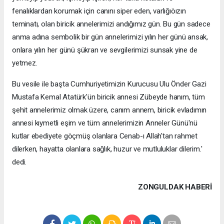
fenalıklardan korumak için canını siper eden, varlığıöızın
teminatı, olan biricik annelerimizi andığımız gün. Bu gün sadece
anma adına sembolik bir gün annelerimizi yılın her günü ansak,
onlara yılın her günü şükran ve sevgilerimizi sunsak yine de
yetmez.
Bu vesile ile başta Cumhuriyetimizin Kurucusu Ulu Önder Gazi
Mustafa Kemal Atatürk'ün biricik annesi Zübeyde hanım, tüm
şehit annelerimiz olmak üzere, canım annem, biricik evladımın
annesi kıymetli eşim ve tüm annelerimizin Anneler Günü'nü
kutlar ebediyete göçmüş olanlara Cenab-ı Allah'tan rahmet
dilerken, hayatta olanlara sağlık, huzur ve mutluluklar dilerim.'
dedi.
ZONGULDAK HABERİ