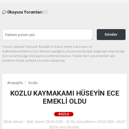
Okuyucu Yorumları
(0)
Gönder
Yorum yazarak Topluluk Kuralları’nı kabul etmiş bulunuyor ve
batikaradenizhaber.com sitesine yaptığınız yorumunuzla ilgili doğrudan veya dolaylı
tüm sorumluluğu tek başınıza üstleniyorsunuz. Yazılan tüm yorumlardan site
yönetimi hiçbir şekilde sorumlu tutulamaz.
Anasayfa
Kozlu
KOZLU KAYMAKAMI HÜSEYİN ECE
EMEKLİ OLDU
KOZLU
(Web Sitesi) - Web Sitesi | 28.04.2026 - 23:56, Güncelleme: 29.04.2026 - 00:07
8203+ kez okundu.