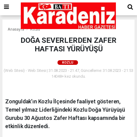
Anasayfa
Kozlu
DOĞA SEVERLERDEN ZAFER
HAFTASI YÜRÜYÜŞÜ
KOZLU
(Web Sitesi) - Web Sitesi | 31.08.2023 - 21:47, Güncelleme: 31.08.2023 - 21:53
14048+ kez okundu.
Zonguldak’ın Kozlu İlçesinde faaliyet gösteren,
Temel yılmaz Liderliğindeki Kozlu Doğa Yürüyüşü
Gurubu 30 Ağustos Zafer Haftası kapsamında bir
etkinlik düzenledi.