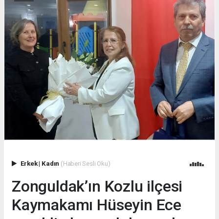
Erkek
|
Kadın
(Haberi Sesli Oku)
Zonguldak’ın Kozlu ilçesi
Kaymakamı Hüseyin Ece