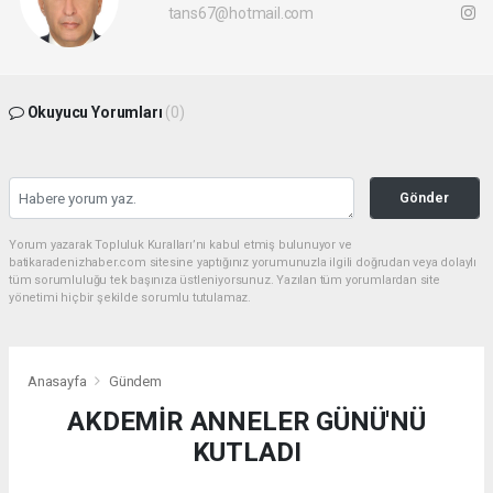
tans67@hotmail.com
Okuyucu Yorumları
(0)
Gönder
Yorum yazarak Topluluk Kuralları’nı kabul etmiş bulunuyor ve
batikaradenizhaber.com sitesine yaptığınız yorumunuzla ilgili doğrudan veya dolaylı
tüm sorumluluğu tek başınıza üstleniyorsunuz. Yazılan tüm yorumlardan site
yönetimi hiçbir şekilde sorumlu tutulamaz.
Anasayfa
Gündem
AKDEMİR ANNELER GÜNÜ'NÜ
KUTLADI