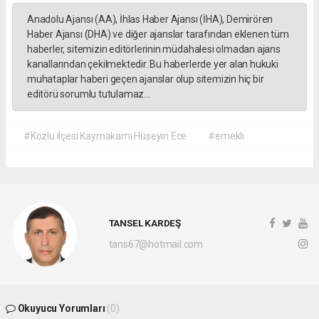
Anadolu Ajansı (AA), İhlas Haber Ajansı (İHA), Demirören
Haber Ajansı (DHA) ve diğer ajanslar tarafından eklenen tüm
haberler, sitemizin editörlerinin müdahalesi olmadan ajans
kanallarından çekilmektedir. Bu haberlerde yer alan hukuki
muhataplar haberi geçen ajanslar olup sitemizin hiç bir
editörü sorumlu tutulamaz...
#Kozlu ilçesi Kaymakamı Hüseyin Ece
#emekli
TANSEL KARDEŞ
tans67@hotmail.com
Okuyucu Yorumları
(0)