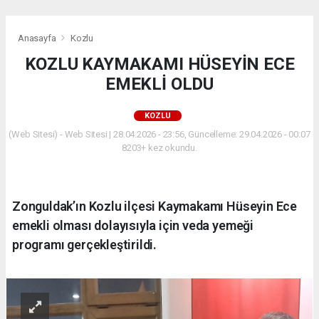
Anasayfa
Kozlu
KOZLU KAYMAKAMI HÜSEYİN ECE
EMEKLİ OLDU
KOZLU
(Web Sitesi) - Web Sitesi | 28.04.2026 - 23:56, Güncelleme: 29.04.2026 - 00:07
8203+ kez okundu.
Zonguldak’ın Kozlu ilçesi Kaymakamı Hüseyin Ece
emekli olması dolayısıyla için veda yemeği
programı gerçekleştirildi.