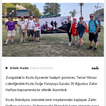
Erkek
|
Kadın
(Haberi Sesli Oku)
Zonguldak’ın Kozlu İlçesinde faaliyet gösteren, Temel Yılmaz
Liderliğindeki Kozlu Doğa Yürüyüşü Gurubu 30 Ağustos Zafer
Haftası kapsamında bir etkinlik düzenledi.
Kozlu Belediyesi önündeki kent meydanından başlayan Zafer
Haftası yürüyüşü, Değirmenağzı Plajındaki kamp alanında sona