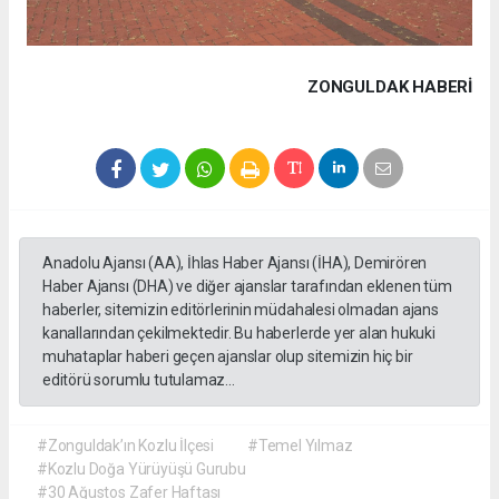
ZONGULDAK HABERİ
Anadolu Ajansı (AA), İhlas Haber Ajansı (İHA), Demirören
Haber Ajansı (DHA) ve diğer ajanslar tarafından eklenen tüm
haberler, sitemizin editörlerinin müdahalesi olmadan ajans
kanallarından çekilmektedir. Bu haberlerde yer alan hukuki
muhataplar haberi geçen ajanslar olup sitemizin hiç bir
editörü sorumlu tutulamaz...
#Zonguldak’ın Kozlu İlçesi
#Temel Yılmaz
#Kozlu Doğa Yürüyüşü Gurubu
#30 Ağustos Zafer Haftası