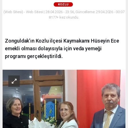
KOZLU
(Web Sitesi) - Web Sitesi | 28.04.2026 - 23:56, Güncelleme: 29.04.2026 - 00:07
8177+ kez okundu.
Zonguldak’ın Kozlu ilçesi Kaymakamı Hüseyin Ece
emekli olması dolayısıyla için veda yemeği
programı gerçekleştirildi.