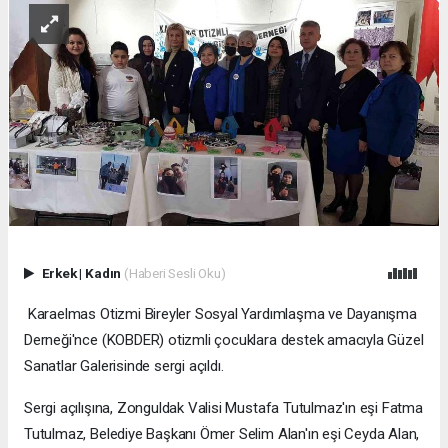
Erkek
|
Kadın
(Haberi Sesli Oku)
Karaelmas Otizmi Bireyler Sosyal Yardımlaşma ve Dayanışma
Derneği'nce (KOBDER) otizmli çocuklara destek amacıyla Güzel
Sanatlar Galerisinde sergi açıldı.
Sergi açılışına, Zonguldak Valisi Mustafa Tutulmaz'ın eşi Fatma
Tutulmaz, Belediye Başkanı Ömer Selim Alan'ın eşi Ceyda Alan,