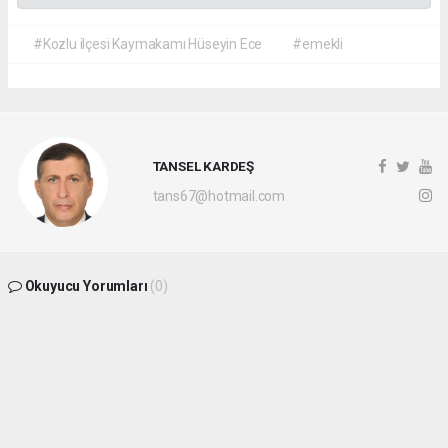
#Kozlu ilçesi Kaymakamı Hüseyin Ece
#emekli
TANSEL KARDEŞ
tans67@hotmail.com
Okuyucu Yorumları
(0)
Gönder
Yorum yazarak Topluluk Kuralları’nı kabul etmiş bulunuyor ve
batikaradenizhaber.com sitesine yaptığınız yorumunuzla ilgili doğrudan veya dolaylı
tüm sorumluluğu tek başınıza üstleniyorsunuz. Yazılan tüm yorumlardan site