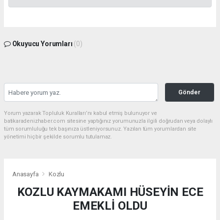
Okuyucu Yorumları
(0)
Gönder
Yorum yazarak Topluluk Kuralları’nı kabul etmiş bulunuyor ve
batikaradenizhaber.com sitesine yaptığınız yorumunuzla ilgili doğrudan veya dolaylı
tüm sorumluluğu tek başınıza üstleniyorsunuz. Yazılan tüm yorumlardan site
yönetimi hiçbir şekilde sorumlu tutulamaz.
Anasayfa
Kozlu
KOZLU KAYMAKAMI HÜSEYİN ECE
EMEKLİ OLDU