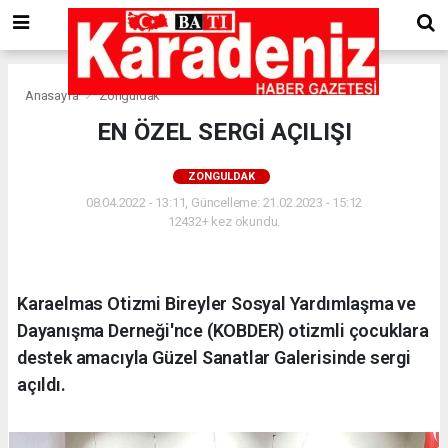
Anasayfa
Zonguldak
EN ÖZEL SERGİ AÇILIŞI
ZONGULDAK
08.04.2022 - 13:11, Güncelleme: 21.02.2023 - 15:12
12432+ kez okundu.
Karaelmas Otizmi Bireyler Sosyal Yardımlaşma ve
Dayanışma Derneği'nce (KOBDER) otizmli çocuklara
destek amacıyla Güzel Sanatlar Galerisinde sergi
açıldı.