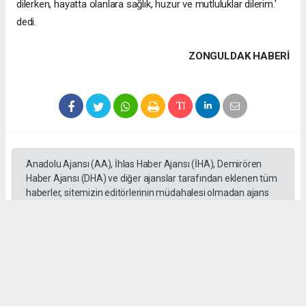
dilerken, hayatta olanlara sağlık, huzur ve mutluluklar dilerim.'
dedi.
ZONGULDAK HABERİ
Anadolu Ajansı (AA), İhlas Haber Ajansı (İHA), Demirören
Haber Ajansı (DHA) ve diğer ajanslar tarafından eklenen tüm
haberler, sitemizin editörlerinin müdahalesi olmadan ajans
kanallarından çekilmektedir. Bu haberlerde yer alan hukuki
muhataplar haberi geçen ajanslar olup sitemizin hiç bir
editörü sorumlu tutulamaz...
#Nazım Akdemir
#Anneler Günü