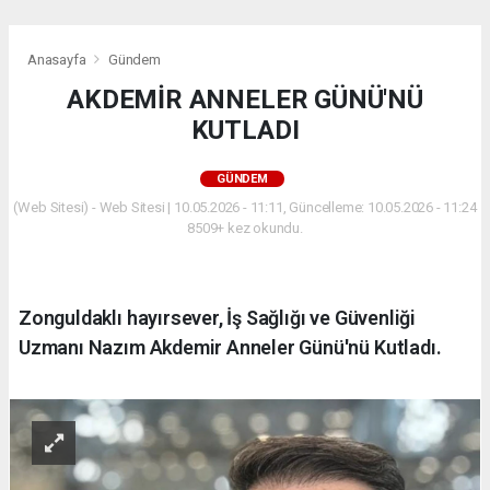
Anasayfa
Gündem
AKDEMİR ANNELER GÜNÜ'NÜ
KUTLADI
GÜNDEM
(Web Sitesi) - Web Sitesi | 10.05.2026 - 11:11, Güncelleme: 10.05.2026 - 11:24
8509+ kez okundu.
Zonguldaklı hayırsever, İş Sağlığı ve Güvenliği
Uzmanı Nazım Akdemir Anneler Günü'nü Kutladı.