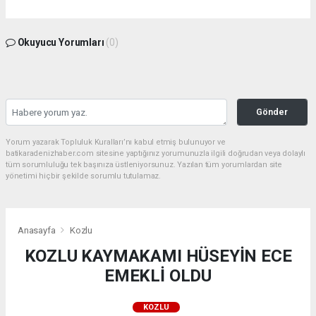
Okuyucu Yorumları
(0)
Gönder
Yorum yazarak Topluluk Kuralları’nı kabul etmiş bulunuyor ve
batikaradenizhaber.com sitesine yaptığınız yorumunuzla ilgili doğrudan veya dolaylı
tüm sorumluluğu tek başınıza üstleniyorsunuz. Yazılan tüm yorumlardan site
yönetimi hiçbir şekilde sorumlu tutulamaz.
Anasayfa
Kozlu
KOZLU KAYMAKAMI HÜSEYİN ECE
EMEKLİ OLDU
KOZLU