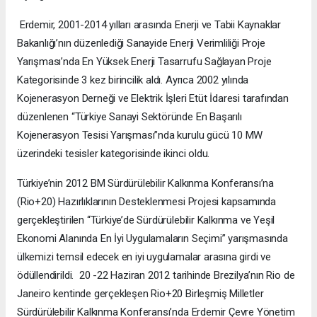
Erdemir, 2001-2014 yılları arasında Enerji ve Tabii Kaynaklar
Bakanlığı’nın düzenlediği Sanayide Enerji Verimliliği Proje
Yarışması’nda En Yüksek Enerji Tasarrufu Sağlayan Proje
Kategorisinde 3 kez birincilik aldı. Ayrıca 2002 yılında
Kojenerasyon Derneği ve Elektrik İşleri Etüt İdaresi tarafından
düzenlenen “Türkiye Sanayi Sektöründe En Başarılı
Kojenerasyon Tesisi Yarışması”nda kurulu gücü 10 MW
üzerindeki tesisler kategorisinde ikinci oldu.
Türkiye’nin 2012 BM Sürdürülebilir Kalkınma Konferansı’na
(Rio+20) Hazırlıklarının Desteklenmesi Projesi kapsamında
gerçekleştirilen “Türkiye’de Sürdürülebilir Kalkınma ve Yeşil
Ekonomi Alanında En İyi Uygulamaların Seçimi” yarışmasında
ülkemizi temsil edecek en iyi uygulamalar arasına girdi ve
ödüllendirildi. 20 -22 Haziran 2012 tarihinde Brezilya’nın Rio de
Janeiro kentinde gerçekleşen Rio+20 Birleşmiş Milletler
Sürdürülebilir Kalkınma Konferansı’nda Erdemir Çevre Yönetim