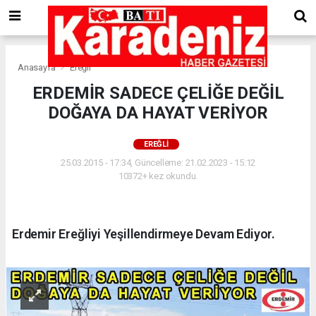
Anasayfa
Ereğli
ERDEMİR SADECE ÇELİĞE DEĞİL
DOĞAYA DA HAYAT VERİYOR
EREĞLI
25.03.2015 - 17:34, Güncelleme: 21.02.2023 - 15:12
10372+ kez okundu.
Erdemir Ereğliyi Yeşillendirmeye Devam Ediyor.