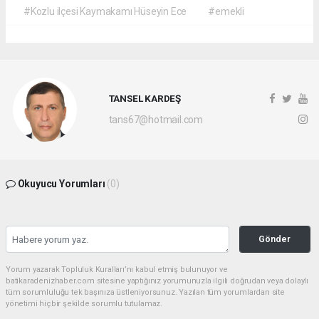
#Kozlu ilçesi Kaymakamı Hüseyin Ece
#emekli
TANSEL KARDEŞ
tans67@hotmail.com
Okuyucu Yorumları
(0)
Gönder
Yorum yazarak Topluluk Kuralları’nı kabul etmiş bulunuyor ve
batikaradenizhaber.com sitesine yaptığınız yorumunuzla ilgili doğrudan veya dolaylı
tüm sorumluluğu tek başınıza üstleniyorsunuz. Yazılan tüm yorumlardan site
yönetimi hiçbir şekilde sorumlu tutulamaz.