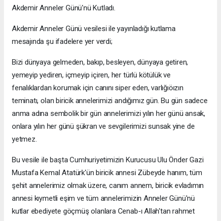
Akdemir Anneler Günü'nü Kutladı.
Akdemir Anneler Günü vesilesi ile yayınladığı kutlama
mesajında şu ifadelere yer verdi;
Bizi dünyaya gelmeden, bakıp, besleyen, dünyaya getiren,
yemeyip yediren, içmeyip içiren, her türlü kötülük ve
fenalıklardan korumak için canını siper eden, varlığıöızın
teminatı, olan biricik annelerimizi andığımız gün. Bu gün sadece
anma adına sembolik bir gün annelerimizi yılın her günü ansak,
onlara yılın her günü şükran ve sevgilerimizi sunsak yine de
yetmez.
Bu vesile ile başta Cumhuriyetimizin Kurucusu Ulu Önder Gazi
Mustafa Kemal Atatürk'ün biricik annesi Zübeyde hanım, tüm
şehit annelerimiz olmak üzere, canım annem, biricik evladımın
annesi kıymetli eşim ve tüm annelerimizin Anneler Günü'nü
kutlar ebediyete göçmüş olanlara Cenab-ı Allah'tan rahmet