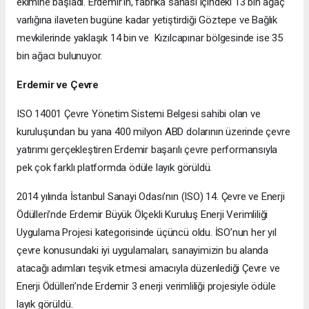
ekimine başladı. Erdemir’in, fabrika sahası içindeki 13 bin ağaç
varlığına ilaveten bugüne kadar yetiştirdiği Göztepe ve Bağlık
mevkilerinde yaklaşık 14 bin ve Kızılcapınar bölgesinde ise 35
bin ağacı bulunuyor.
Erdemir ve Çevre
ISO 14001 Çevre Yönetim Sistemi Belgesi sahibi olan ve
kuruluşundan bu yana 400 milyon ABD dolarının üzerinde çevre
yatırımı gerçekleştiren Erdemir başarılı çevre performansıyla
pek çok farklı platformda ödüle layık görüldü.
2014 yılında İstanbul Sanayi Odası’nın (ISO) 14. Çevre ve Enerji
Ödülleri’nde Erdemir Büyük Ölçekli Kuruluş Enerji Verimliliği
Uygulama Projesi kategorisinde üçüncü oldu. İSO’nun her yıl
çevre konusundaki iyi uygulamaları, sanayimizin bu alanda
atacağı adımları teşvik etmesi amacıyla düzenlediği Çevre ve
Enerji Ödülleri’nde Erdemir 3 enerji verimliliği projesiyle ödüle
layık görüldü.