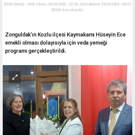
(Web Sitesi) - Web Sitesi | 28.04.2026 - 23:56, Güncelleme: 29.04.2026 - 00:07
8200+ kez okundu.
Zonguldak’ın Kozlu ilçesi Kaymakamı Hüseyin Ece
emekli olması dolayısıyla için veda yemeği
programı gerçekleştirildi.