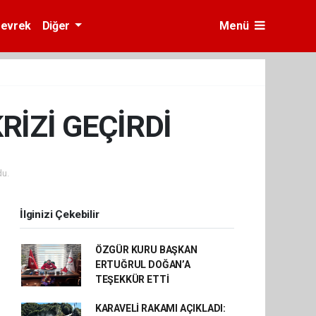
evrek
Diğer
Menü
İZİ GEÇİRDİ
u.
İlginizi Çekebilir
ÖZGÜR KURU BAŞKAN
ERTUĞRUL DOĞAN’A
TEŞEKKÜR ETTİ
KARAVELİ RAKAMI AÇIKLADI: