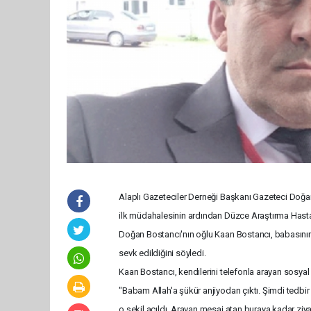
Alaplı Gazeteciler Derneği Başkanı Gazeteci Doğan
ilk müdahalesinin ardından Düzce Araştırma Hastan
Doğan Bostancı'nın oğlu Kaan Bostancı, babasını
sevk edildiğini söyledi.
Kaan Bostancı, kendilerini telefonla arayan sosy
"Babam Allah'a şükür anjiyodan çıktı. Şimdi tedbir
o şekil açıldı. Arayan mesaj atan buraya kadar zi