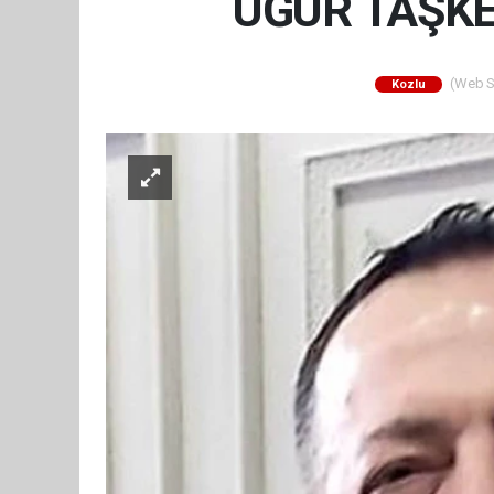
UĞUR TAŞKE
(Web Si
Kozlu