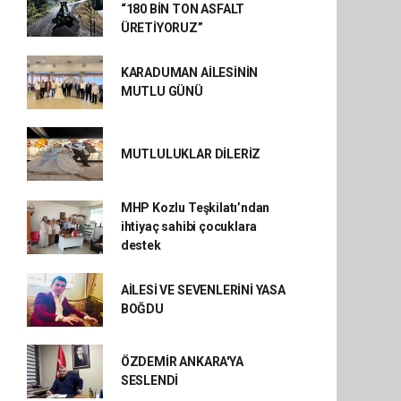
“180 BİN TON ASFALT
ÜRETİYORUZ”
KARADUMAN AİLESİNİN
MUTLU GÜNÜ
MUTLULUKLAR DİLERİZ
MHP Kozlu Teşkilatı’ndan
ihtiyaç sahibi çocuklara
destek
AİLESİ VE SEVENLERİNİ YASA
BOĞDU
ÖZDEMİR ANKARA'YA
SESLENDİ