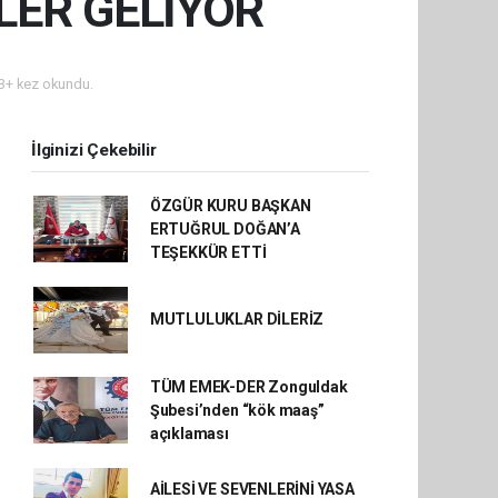
LER GELİYOR
3+ kez okundu.
İlginizi Çekebilir
ÖZGÜR KURU BAŞKAN
ERTUĞRUL DOĞAN’A
TEŞEKKÜR ETTİ
MUTLULUKLAR DİLERİZ
TÜM EMEK-DER Zonguldak
Şubesi’nden “kök maaş”
açıklaması
AİLESİ VE SEVENLERİNİ YASA