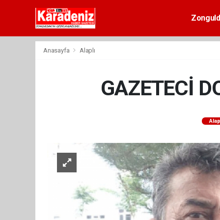
Zongul
Anasayfa
Alaplı
GAZETECİ D
Alap