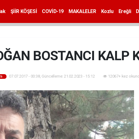
dak
ŞİİR KÖŞESİ
COVİD-19
MAKALELER
Kozlu
Ereğli
D
OĞAN BOSTANCI KALP KR
07.07.2017 - 00:38, Güncelleme: 21.02.2023 - 15:12
12067+ kez okund
lı