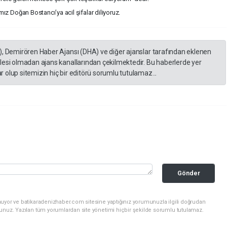
z Doğan Bostancı’ya acil şifalar diliyoruz.
), Demirören Haber Ajansı (DHA) ve diğer ajanslar tarafından eklenen
lesi olmadan ajans kanallarından çekilmektedir. Bu haberlerde yer
 olup sitemizin hiç bir editörü sorumlu tutulamaz...
Gönder
nuyor ve batikaradenizhaber.com sitesine yaptığınız yorumunuzla ilgili doğrudan
sunuz. Yazılan tüm yorumlardan site yönetimi hiçbir şekilde sorumlu tutulamaz.