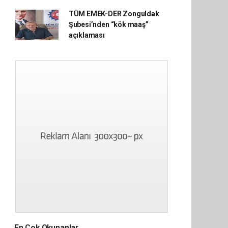
TÜM EMEK-DER Zonguldak
Şubesi’nden “kök maaş”
açıklaması
En Çok Okunanlar