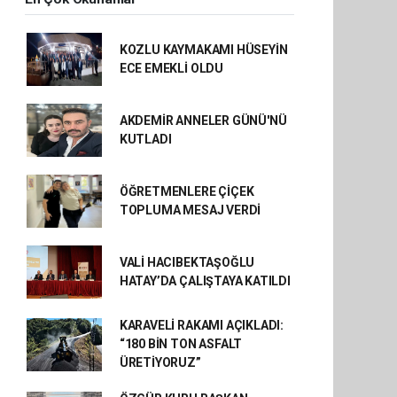
KOZLU KAYMAKAMI HÜSEYİN
ECE EMEKLİ OLDU
AKDEMİR ANNELER GÜNÜ'NÜ
KUTLADI
ÖĞRETMENLERE ÇİÇEK
TOPLUMA MESAJ VERDİ
VALİ HACIBEKTAŞOĞLU
HATAY’DA ÇALIŞTAYA KATILDI
KARAVELİ RAKAMI AÇIKLADI:
“180 BİN TON ASFALT
ÜRETİYORUZ”