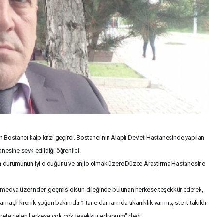
 Bostancı kalp krizi geçirdi. Bostancı'nın Alaplı Devlet Hastanesinde yapılan
esine sevk edildiği öğrenildi.
n durumunun iyi olduğunu ve anjio olmak üzere Düzce Araştırma Hastanesine
al medya üzerinden geçmiş olsun dileğinde bulunan herkese teşekkür ederek,
 amaçlı kronik yoğun bakımda 1 tane damarında tıkanıklık varmış, stent takıldı
yarete gelen herkese çok çok teşekkür ediyorum" dedi.