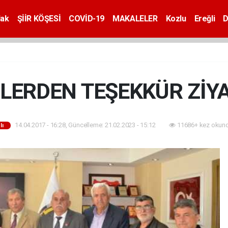
dak
ŞİİR KÖŞESİ
COVİD-19
MAKALELER
Kozlu
Ereğli
D
LERDEN TEŞEKKÜR ZİY
14.04.2017 - 16:28, Güncelleme: 21.02.2023 - 15:12
11686+ kez okund
lı