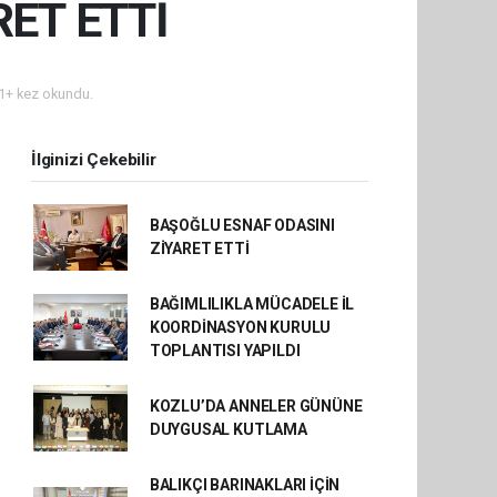
ET ETTİ
1+ kez okundu.
İlginizi Çekebilir
BAŞOĞLU ESNAF ODASINI
ZİYARET ETTİ
BAĞIMLILIKLA MÜCADELE İL
KOORDİNASYON KURULU
TOPLANTISI YAPILDI
KOZLU’DA ANNELER GÜNÜNE
DUYGUSAL KUTLAMA
BALIKÇI BARINAKLARI İÇİN