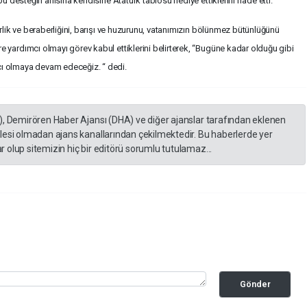
u desteğin anısına kendisine Atatürk tablosu hediye ettiklerini ifade etti.
irlik ve beraberliğini, barışı ve huzurunu, vatanımızın bölünmez bütünlüğünü
 yardımcı olmayı görev kabul ettiklerini belirterek, “Bugüne kadar olduğu gibi
ı olmaya devam edeceğiz. “ dedi.
), Demirören Haber Ajansı (DHA) ve diğer ajanslar tarafından eklenen
lesi olmadan ajans kanallarından çekilmektedir. Bu haberlerde yer
 olup sitemizin hiç bir editörü sorumlu tutulamaz...
Gönder