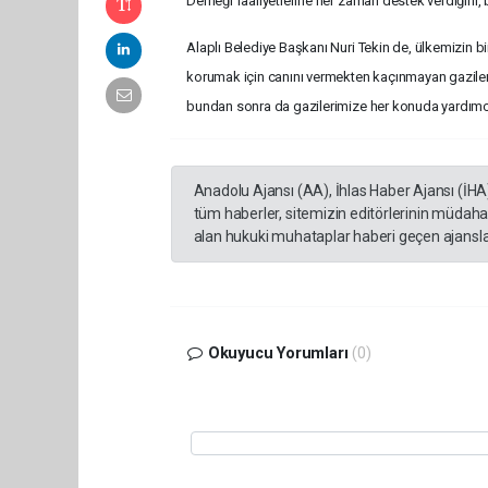
Derneği faaliyetlerine her zaman destek verdiğini, b
Alaplı Belediye Başkanı Nuri Tekin de, ülkemizin b
korumak için canını vermekten kaçınmayan gazilere
bundan sonra da gazilerimize her konuda yardımc
Anadolu Ajansı (AA), İhlas Haber Ajansı (İHA
tüm haberler, sitemizin editörlerinin müdaha
alan hukuki muhataplar haberi geçen ajanslar
Okuyucu Yorumları
(0)