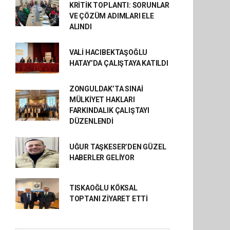
KRİTİK TOPLANTI: SORUNLAR
VE ÇÖZÜM ADIMLARI ELE
ALINDI
VALİ HACIBEKTAŞOĞLU
HATAY’DA ÇALIŞTAYA KATILDI
ZONGULDAK’TA SINAİ
MÜLKİYET HAKLARI
FARKINDALIK ÇALIŞTAYI
DÜZENLENDİ
UĞUR TAŞKESER’DEN GÜZEL
HABERLER GELİYOR
TISKAOĞLU KÖKSAL
TOPTANI ZİYARET ETTİ