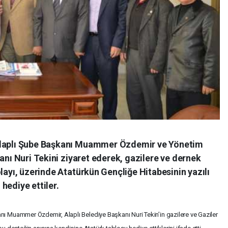
 Alaplı Şube Başkanı Muammer Özdemir ve Yönetim
anı Nuri Tekini ziyaret ederek, gazilere ve dernek
layı, üzerinde Atatürkün Gençliğe Hitabesinin yazılı
hediye ettiler.
nı Muammer Özdemir, Alaplı Belediye Başkanı Nuri Tekin’in gazilere ve Gaziler