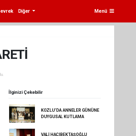
evrek
Diğer
Menü
ARETİ
u.
İlginizi Çekebilir
KOZLU’DA ANNELER GÜNÜNE
DUYGUSAL KUTLAMA
VALİ HACIBEKTAŞOĞLU