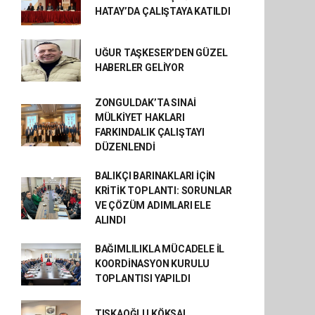
HATAY’DA ÇALIŞTAYA KATILDI
UĞUR TAŞKESER’DEN GÜZEL
HABERLER GELİYOR
ZONGULDAK’TA SINAİ
MÜLKİYET HAKLARI
FARKINDALIK ÇALIŞTAYI
DÜZENLENDİ
BALIKÇI BARINAKLARI İÇİN
KRİTİK TOPLANTI: SORUNLAR
VE ÇÖZÜM ADIMLARI ELE
ALINDI
BAĞIMLILIKLA MÜCADELE İL
KOORDİNASYON KURULU
TOPLANTISI YAPILDI
TISKAOĞLU KÖKSAL