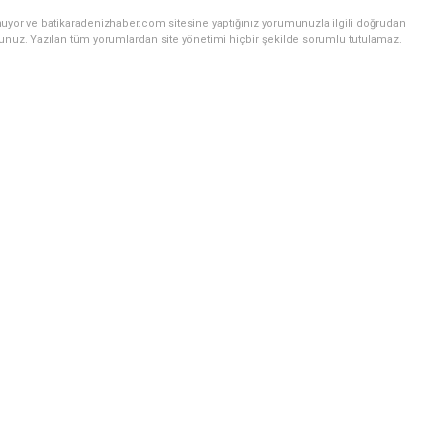
nuyor ve batikaradenizhaber.com sitesine yaptığınız yorumunuzla ilgili doğrudan
sunuz. Yazılan tüm yorumlardan site yönetimi hiçbir şekilde sorumlu tutulamaz.