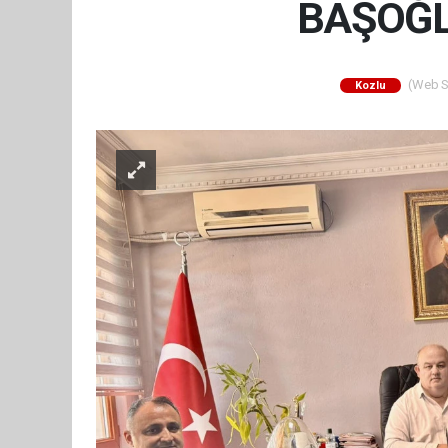
BAŞOĞL
(Web Si
Kozlu