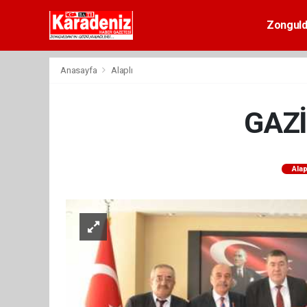
Zongul
Anasayfa
Alaplı
GAZİ
Alap