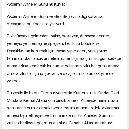
Akdemir Anneler Günü'nü Kutladı.
Akdemir Anneler Günü vesilesi ile yayınladığı kutlama
mesajında şu ifadelere yer verdi;
Bizi dünyaya gelmeden, bakıp, besleyen, dünyaya getiren,
yemeyip yediren, içmeyip içiren, her türlü kötülük ve
fenalıklardan korumak için canını siper eden, varlığıöızın
teminatı, olan biricik annelerimizi andığımız gün. Bu gün sadece
anma adına sembolik bir gün annelerimizi yılın her günü ansak,
onlara yılın her günü şükran ve sevgilerimizi sunsak yine de
yetmez.
Bu vesile ile başta Cumhuriyetimizin Kurucusu Ulu Önder Gazi
Mustafa Kemal Atatürk'ün biricik annesi Zübeyde hanım, tüm
şehit annelerimiz olmak üzere, canım annem, biricik evladımın
annesi kıymetli eşim ve tüm annelerimizin Anneler Günü'nü
kutlar ebediyete göçmüş olanlara Cenab-ı Allah'tan rahmet