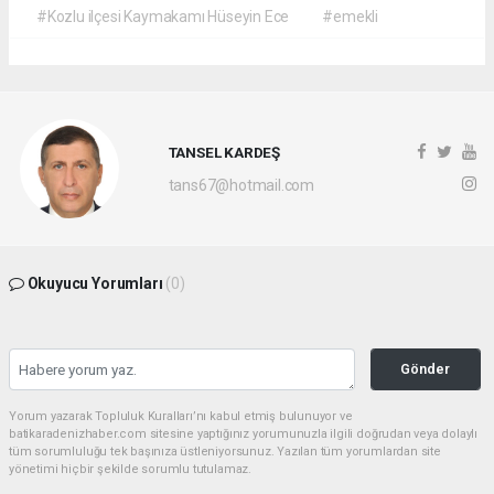
#Kozlu ilçesi Kaymakamı Hüseyin Ece
#emekli
TANSEL KARDEŞ
tans67@hotmail.com
Okuyucu Yorumları
(0)
Gönder
Yorum yazarak Topluluk Kuralları’nı kabul etmiş bulunuyor ve
batikaradenizhaber.com sitesine yaptığınız yorumunuzla ilgili doğrudan veya dolaylı
tüm sorumluluğu tek başınıza üstleniyorsunuz. Yazılan tüm yorumlardan site
yönetimi hiçbir şekilde sorumlu tutulamaz.