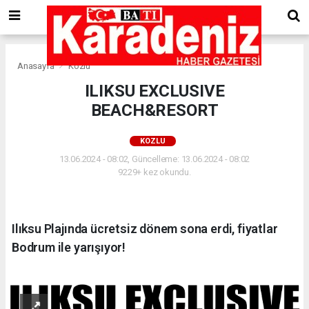
Anasayfa
Kozlu
ILIKSU EXCLUSIVE
BEACH&RESORT
KOZLU
13.06.2024 - 08:02, Güncelleme: 13.06.2024 - 08:02
9229+ kez okundu.
Ilıksu Plajında ücretsiz dönem sona erdi, fiyatlar
Bodrum ile yarışıyor!