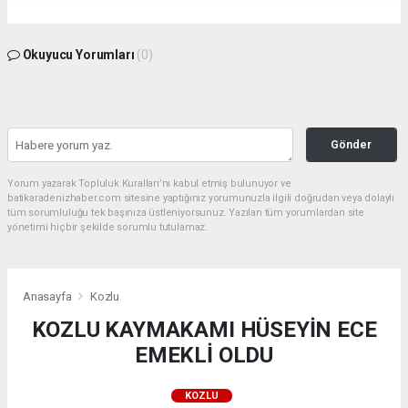
Okuyucu Yorumları
(0)
Gönder
Yorum yazarak Topluluk Kuralları’nı kabul etmiş bulunuyor ve
batikaradenizhaber.com sitesine yaptığınız yorumunuzla ilgili doğrudan veya dolaylı
tüm sorumluluğu tek başınıza üstleniyorsunuz. Yazılan tüm yorumlardan site
yönetimi hiçbir şekilde sorumlu tutulamaz.
Anasayfa
Kozlu
KOZLU KAYMAKAMI HÜSEYİN ECE
EMEKLİ OLDU
KOZLU