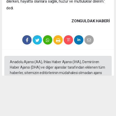
dilerken, hayatta olanlara sağlık, huzur ve mutluluklar dilerim.'
dedi.
ZONGULDAK HABERİ
Anadolu Ajansı (AA), İhlas Haber Ajansı (İHA), Demirören
Haber Ajansı (DHA) ve diğer ajanslar tarafından eklenen tüm
haberler, sitemizin editörlerinin müdahalesi olmadan ajans
kanallarından çekilmektedir. Bu haberlerde yer alan hukuki
muhataplar haberi geçen ajanslar olup sitemizin hiç bir
editörü sorumlu tutulamaz...
#Nazım Akdemir
#Anneler Günü