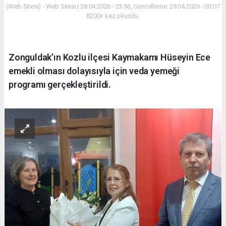
(Web Sitesi) - Web Sitesi | 28.04.2026 - 23:56, Güncelleme: 29.04.2026 - 00:07
8200+ kez okundu.
Zonguldak’ın Kozlu ilçesi Kaymakamı Hüseyin Ece
emekli olması dolayısıyla için veda yemeği
programı gerçekleştirildi.