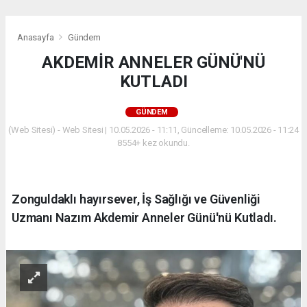
Anasayfa
Gündem
AKDEMİR ANNELER GÜNÜ'NÜ
KUTLADI
GÜNDEM
(Web Sitesi) - Web Sitesi | 10.05.2026 - 11:11, Güncelleme: 10.05.2026 - 11:24
8554+ kez okundu.
Zonguldaklı hayırsever, İş Sağlığı ve Güvenliği
Uzmanı Nazım Akdemir Anneler Günü'nü Kutladı.