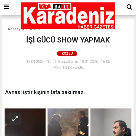
Anasayfa
Kozlu
İŞİ GÜCÜ SHOW YAPMAK
KOZLU
18.01.2026 - 15:51, Güncelleme: 18.01.2026 - 16:06
7437+ kez okundu.
Aynası iştir kişinin lafa bakılmaz