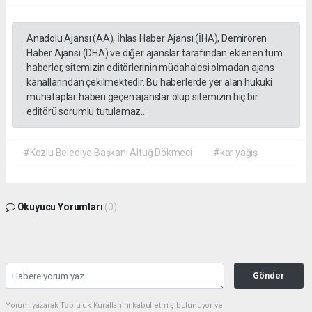
Anadolu Ajansı (AA), İhlas Haber Ajansı (İHA), Demirören
Haber Ajansı (DHA) ve diğer ajanslar tarafından eklenen tüm
haberler, sitemizin editörlerinin müdahalesi olmadan ajans
kanallarından çekilmektedir. Bu haberlerde yer alan hukuki
muhataplar haberi geçen ajanslar olup sitemizin hiç bir
editörü sorumlu tutulamaz...
#Kozlu Belediye Başkanı Altuğ Dökmeci
#kar yağış
Okuyucu Yorumları
(0)
Gönder
Yorum yazarak Topluluk Kuralları’nı kabul etmiş bulunuyor ve