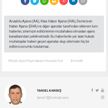
Anadolu Ajansı (AA), İhlas Haber Ajansı (İHA), Demirören
Haber Ajansı (DHA) ve diğer ajanslar tarafından eklenen tüm
haberler, sitemizin editörlerinin müdahalesi olmadan ajans
kanallarından çekilmektedir. Bu haberlerde yer alan hukuki
muhataplar haberi geçen ajanslar olup sitemizin hiç bir
editörü sorumlu tutulamaz...
#Kozlu ilçesi Kaymakamı Hüseyin Ece
#emekli
TANSEL KARDEŞ
tans67@hotmail.com