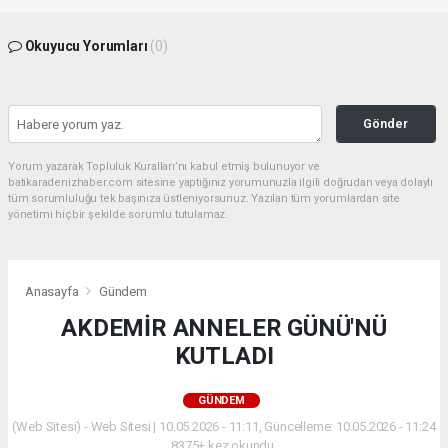
Okuyucu Yorumları
(0)
Gönder
Yorum yazarak Topluluk Kuralları’nı kabul etmiş bulunuyor ve
batikaradenizhaber.com sitesine yaptığınız yorumunuzla ilgili doğrudan veya dolaylı
tüm sorumluluğu tek başınıza üstleniyorsunuz. Yazılan tüm yorumlardan site
yönetimi hiçbir şekilde sorumlu tutulamaz.
Anasayfa
Gündem
AKDEMİR ANNELER GÜNÜ'NÜ
KUTLADI
GÜNDEM
(Web Sitesi) - Web Sitesi | 10.05.2026 - 11:11, Güncelleme: 10.05.2026 - 11:24
8375+ kez okundu.