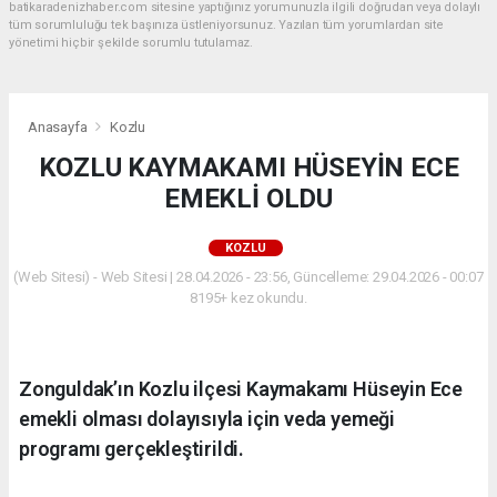
batikaradenizhaber.com sitesine yaptığınız yorumunuzla ilgili doğrudan veya dolaylı
tüm sorumluluğu tek başınıza üstleniyorsunuz. Yazılan tüm yorumlardan site
yönetimi hiçbir şekilde sorumlu tutulamaz.
Anasayfa
Kozlu
KOZLU KAYMAKAMI HÜSEYİN ECE
EMEKLİ OLDU
KOZLU
(Web Sitesi) - Web Sitesi | 28.04.2026 - 23:56, Güncelleme: 29.04.2026 - 00:07
8195+ kez okundu.
Zonguldak’ın Kozlu ilçesi Kaymakamı Hüseyin Ece
emekli olması dolayısıyla için veda yemeği
programı gerçekleştirildi.