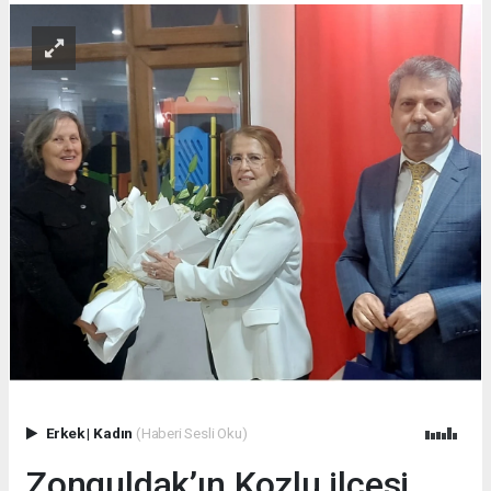
Erkek
|
Kadın
(Haberi Sesli Oku)
Zonguldak’ın Kozlu ilçesi