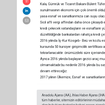
Kala, Gümrük ve Ticaret Bakanı Bülent Tüfenkci
sunulmasının ekonomi için çok önemli olduğ
yasa esnaf ve sanatkarımıza can suyu olacağı
Sicil affı vergi affından daha önce çıksaydı
kredi çekecek vatandaşların ve esnafların yü
düzeltildiğinde bankalardan rahatça kredi çe
2016 yılında İş-Kur Kosgeb- Beü ve kozlu esn
kursunda 50 kursiyer girişimcilik sertifikas
tekrarlanacaktır. önümüzdeki süre içerisinde 
Ayrıca 2016 yılında başlayan gezici araç mu
olmamaktadır.bu nedenle 2016 yılında bu sayı
devam ettireceğiz.
2017 yılının Ülkemize, Esnaf ve sanatkarlarım
Anadolu Ajansı (AA), İhlas Haber Ajansı (İHA
tüm haberler, sitemizin editörlerinin müdaha