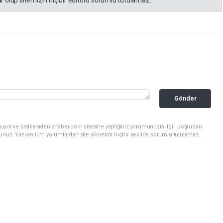
 olup sitemizin hiç bir editörü sorumlu tutulamaz...
Gönder
nuyor ve batikaradenizhaber.com sitesine yaptığınız yorumunuzla ilgili doğrudan
sunuz. Yazılan tüm yorumlardan site yönetimi hiçbir şekilde sorumlu tutulamaz.