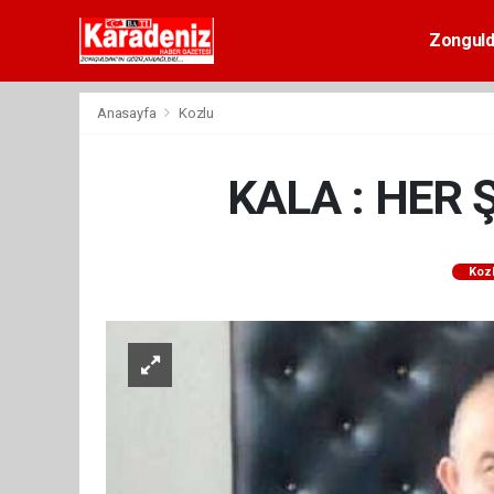
Zongul
Anasayfa
Kozlu
KALA : HER
Koz