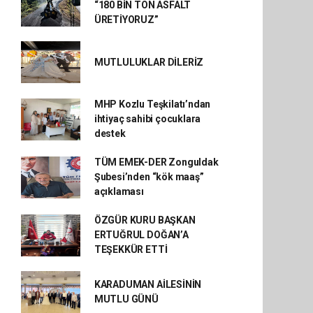
“180 BİN TON ASFALT
ÜRETİYORUZ”
MUTLULUKLAR DİLERİZ
MHP Kozlu Teşkilatı’ndan
ihtiyaç sahibi çocuklara
destek
TÜM EMEK-DER Zonguldak
Şubesi’nden “kök maaş”
açıklaması
ÖZGÜR KURU BAŞKAN
ERTUĞRUL DOĞAN’A
TEŞEKKÜR ETTİ
KARADUMAN AİLESİNİN
MUTLU GÜNÜ