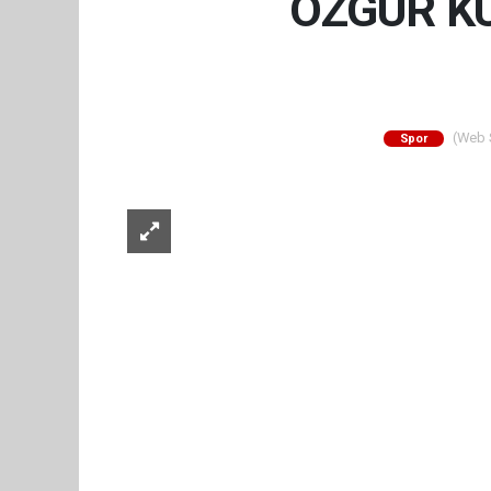
ÖZGÜR K
(Web S
Spor