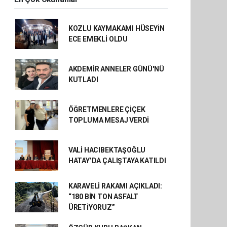
KOZLU KAYMAKAMI HÜSEYİN
ECE EMEKLİ OLDU
AKDEMİR ANNELER GÜNÜ'NÜ
KUTLADI
ÖĞRETMENLERE ÇİÇEK
TOPLUMA MESAJ VERDİ
VALİ HACIBEKTAŞOĞLU
HATAY’DA ÇALIŞTAYA KATILDI
KARAVELİ RAKAMI AÇIKLADI:
“180 BİN TON ASFALT
ÜRETİYORUZ”