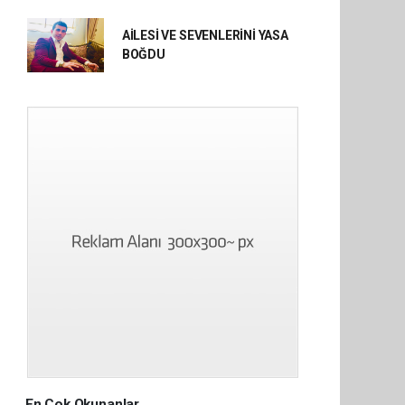
AİLESİ VE SEVENLERİNİ YASA
BOĞDU
En Çok Okunanlar