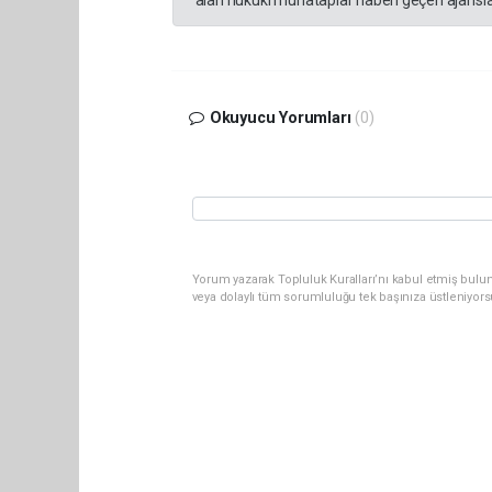
alan hukuki muhataplar haberi geçen ajanslar
Okuyucu Yorumları
(0)
Yorum yazarak Topluluk Kuralları’nı kabul etmiş bulu
veya dolaylı tüm sorumluluğu tek başınıza üstleniyor