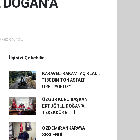
 DOĞAN’A
 kez okundu.
İlginizi Çekebilir
KARAVELİ RAKAMI AÇIKLADI:
“180 BİN TON ASFALT
ÜRETİYORUZ”
ÖZGÜR KURU BAŞKAN
ERTUĞRUL DOĞAN’A
TEŞEKKÜR ETTİ
ÖZDEMİR ANKARA'YA
SESLENDİ