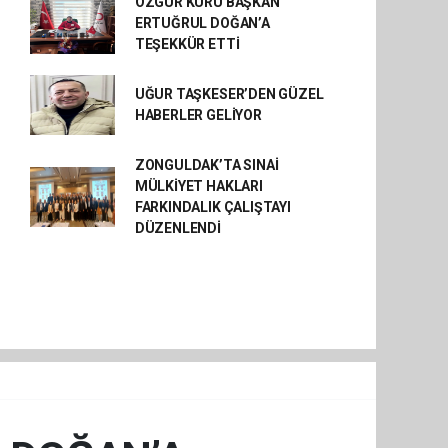
ÖZGÜR KURU BAŞKAN
ERTUĞRUL DOĞAN’A
TEŞEKKÜR ETTİ
UĞUR TAŞKESER’DEN GÜZEL
HABERLER GELİYOR
ZONGULDAK’TA SINAİ
MÜLKİYET HAKLARI
FARKINDALIK ÇALIŞTAYI
DÜZENLENDİ