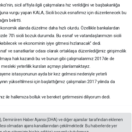
’nin, sicil affıyla ilgili çalışmalara hız verildiğini ve başbakanlığa
una vurgu yapan KALA, Sicili bozuk esnafımız için düzenlenecek bu
nı belirtti.
 ekonomik alanda düzelme daha hızlı olurdu. Özellikle bankalardan
zde 70’i sicili bozuk durumda. Bu esnaf ve vatandaşlarımızın sicili
kebilecek ve ekonominin iyiye gitmesi hızlanacak” dedi.
af ve sanatkarlar odası olarak ortaklaşa düzenlediğimiz girişimcilik
ı almaya hak kazandı bu ve bunun gibi çalışmalarımız 2017de de
mesleki yeterlilik kursları açmayı planlamaktayız.
ayene istasyonunun ayda bir kez gelmesi nedeniyle yeterli
nın yükseltilmesi için başlattığımız çalışmaları 2017 yılında da
ız ile halkımıza bolluk ve bereket getirmesini diliyorum dedi.
), Demirören Haber Ajansı (DHA) ve diğer ajanslar tarafından eklenen
lesi olmadan ajans kanallarından çekilmektedir. Bu haberlerde yer