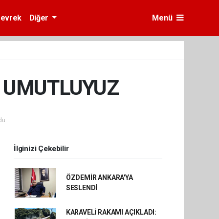
evrek
Diğer
Menü
N UMUTLUYUZ
du.
İlginizi Çekebilir
ÖZDEMİR ANKARA'YA
SESLENDİ
KARAVELİ RAKAMI AÇIKLADI: