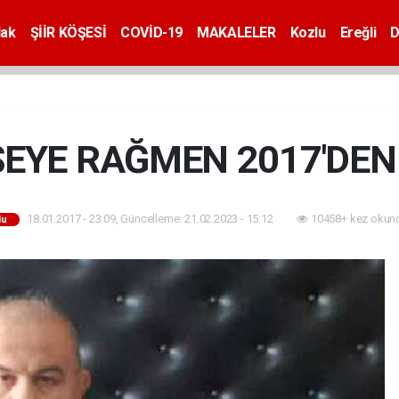
dak
ŞİİR KÖŞESİ
COVİD-19
MAKALELER
Kozlu
Ereğli
D
 ŞEYE RAĞMEN 2017'DE
18.01.2017 - 23:09, Güncelleme: 21.02.2023 - 15:12
10458+ kez okun
lu