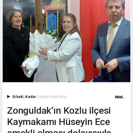
Erkek
|
Kadın
(Haberi Sesli Oku)
Zonguldak’ın Kozlu ilçesi
Kaymakamı Hüseyin Ece
emekli olması dolayısıyla