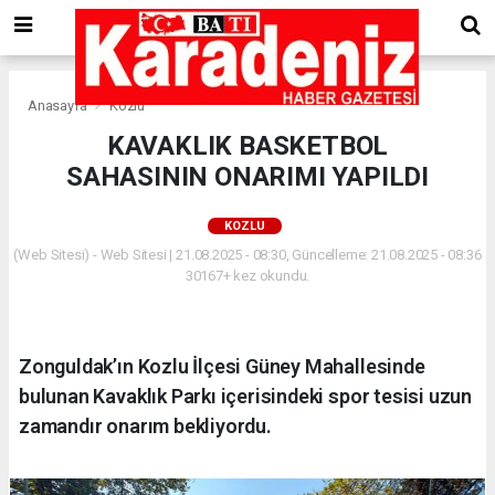
Anasayfa
Kozlu
KAVAKLIK BASKETBOL
SAHASININ ONARIMI YAPILDI
KOZLU
(Web Sitesi) - Web Sitesi | 21.08.2025 - 08:30, Güncelleme: 21.08.2025 - 08:36
30167+ kez okundu.
Zonguldak’ın Kozlu İlçesi Güney Mahallesinde
bulunan Kavaklık Parkı içerisindeki spor tesisi uzun
zamandır onarım bekliyordu.