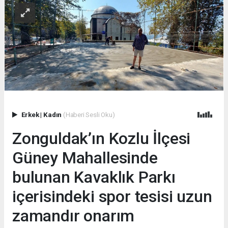
Erkek
|
Kadın
(Haberi Sesli Oku)
Zonguldak’ın Kozlu İlçesi
Güney Mahallesinde
bulunan Kavaklık Parkı
içerisindeki spor tesisi uzun
zamandır onarım