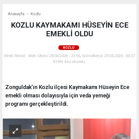
Anasayfa
Kozlu
KOZLU KAYMAKAMI HÜSEYİN ECE
EMEKLİ OLDU
KOZLU
(Web Sitesi) - Web Sitesi | 28.04.2026 - 23:56, Güncelleme: 29.04.2026 - 00:07
8195+ kez okundu.
Zonguldak’ın Kozlu ilçesi Kaymakamı Hüseyin Ece
emekli olması dolayısıyla için veda yemeği
programı gerçekleştirildi.