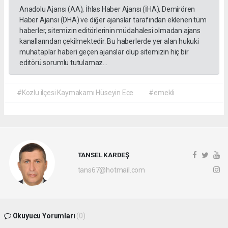
Anadolu Ajansı (AA), İhlas Haber Ajansı (İHA), Demirören
Haber Ajansı (DHA) ve diğer ajanslar tarafından eklenen tüm
haberler, sitemizin editörlerinin müdahalesi olmadan ajans
kanallarından çekilmektedir. Bu haberlerde yer alan hukuki
muhataplar haberi geçen ajanslar olup sitemizin hiç bir
editörü sorumlu tutulamaz...
#Kozlu ilçesi Kaymakamı Hüseyin Ece
#emekli
TANSEL KARDEŞ
tans67@hotmail.com
Okuyucu Yorumları
(0)