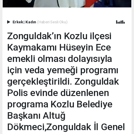
Erkek
|
Kadın
(Haberi Sesli Oku)
Zonguldak’ın Kozlu ilçesi
Kaymakamı Hüseyin Ece
emekli olması dolayısıyla
için veda yemeği programı
gerçekleştirildi. Zonguldak
Polis evinde düzenlenen
programa Kozlu Belediye
Başkanı Altuğ
Dökmeci,Zonguldak İl Genel