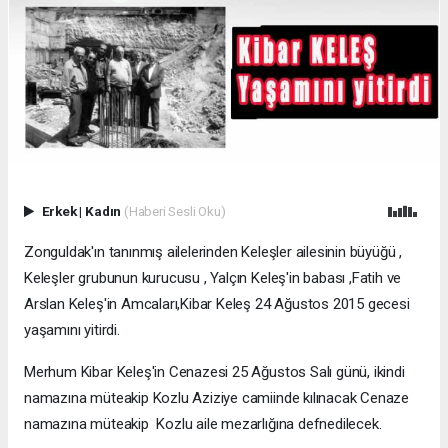
Erkek
|
Kadın
(Haberi Sesli Oku)
Zonguldak'ın tanınmış ailelerinden Keleşler ailesinin büyüğü ,
Keleşler grubunun kurucusu , Yalçın Keleş'in babası ,Fatih ve
Arslan Keleş'in Amcaları,Kibar Keleş 24 Ağustos 2015 gecesi
yaşamını yitirdi.
Merhum Kibar Keleş'in Cenazesi 25 Ağustos Salı günü, ikindi
namazına müteakip Kozlu Aziziye camiinde kılınacak Cenaze
namazına müteakip Kozlu aile mezarlığına defnedilecek.