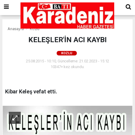
Anasayfa
Kozlu
KELEŞLER'İN ACI KAYBI
KOZLU
25.08.2015 - 10:10, Güncelleme: 21.02.2023 - 15:12
10347+ kez okundu.
Kibar Keleş vefat etti.