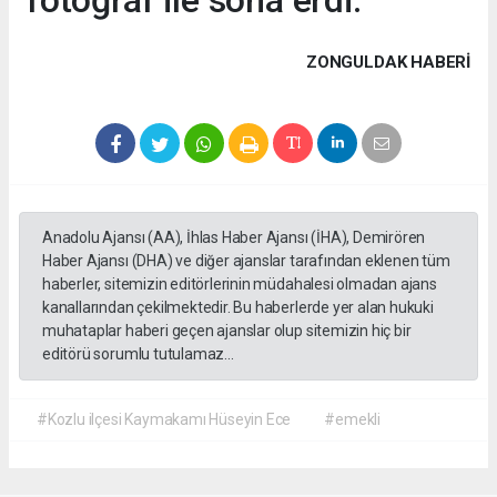
fotoğraf ile sona erdi.
ZONGULDAK HABERİ
Anadolu Ajansı (AA), İhlas Haber Ajansı (İHA), Demirören
Haber Ajansı (DHA) ve diğer ajanslar tarafından eklenen tüm
haberler, sitemizin editörlerinin müdahalesi olmadan ajans
kanallarından çekilmektedir. Bu haberlerde yer alan hukuki
muhataplar haberi geçen ajanslar olup sitemizin hiç bir
editörü sorumlu tutulamaz...
#Kozlu ilçesi Kaymakamı Hüseyin Ece
#emekli