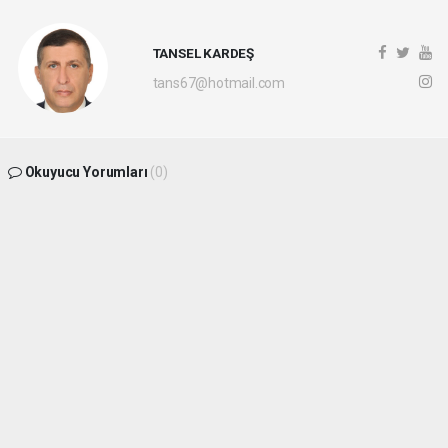
TANSEL KARDEŞ
tans67@hotmail.com
Okuyucu Yorumları
(0)
Gönder
Yorum yazarak Topluluk Kuralları’nı kabul etmiş bulunuyor ve
batikaradenizhaber.com sitesine yaptığınız yorumunuzla ilgili doğrudan veya dolaylı
tüm sorumluluğu tek başınıza üstleniyorsunuz. Yazılan tüm yorumlardan site
yönetimi hiçbir şekilde sorumlu tutulamaz.