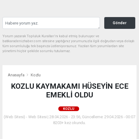
Gönder
Yorum yazarak Topluluk Kuralları’nı kabul etmiş bulunuyor ve
batikaradenizhaber.com sitesine yaptığınız yorumunuzla ilgili doğrudan veya dolaylı
tüm sorumluluğu tek başınıza üstleniyorsunuz. Yazılan tüm yorumlardan site
yönetimi hiçbir şekilde sorumlu tutulamaz.
Anasayfa
Kozlu
KOZLU KAYMAKAMI HÜSEYİN ECE
EMEKLİ OLDU
KOZLU
(Web Sitesi) - Web Sitesi | 28.04.2026 - 23:56, Güncelleme: 29.04.2026 - 00:07
8203+ kez okundu.