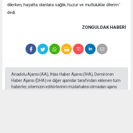
dilerken, hayatta olanlara sağlık, huzur ve mutluluklar dilerim.'
dedi.
ZONGULDAK HABERİ
Anadolu Ajansı (AA), İhlas Haber Ajansı (İHA), Demirören
Haber Ajansı (DHA) ve diğer ajanslar tarafından eklenen tüm
haberler, sitemizin editörlerinin müdahalesi olmadan ajans
kanallarından çekilmektedir. Bu haberlerde yer alan hukuki
muhataplar haberi geçen ajanslar olup sitemizin hiç bir
editörü sorumlu tutulamaz...
#Nazım Akdemir
#Anneler Günü