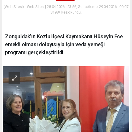
(Web Sitesi) - Web Sitesi | 28.04.2026 - 23:56, Güncelleme: 29.04.2026 - 00:07
8198+ kez okundu.
Zonguldak’ın Kozlu ilçesi Kaymakamı Hüseyin Ece
emekli olması dolayısıyla için veda yemeği
programı gerçekleştirildi.