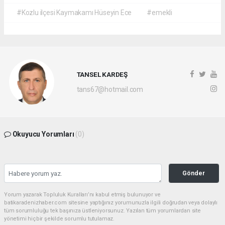
#Kozlu ilçesi Kaymakamı Hüseyin Ece
#emekli
TANSEL KARDEŞ
tans67@hotmail.com
Okuyucu Yorumları
(0)
Gönder
Yorum yazarak Topluluk Kuralları’nı kabul etmiş bulunuyor ve
batikaradenizhaber.com sitesine yaptığınız yorumunuzla ilgili doğrudan veya dolaylı
tüm sorumluluğu tek başınıza üstleniyorsunuz. Yazılan tüm yorumlardan site
yönetimi hiçbir şekilde sorumlu tutulamaz.