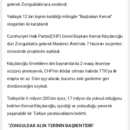
gelerek Zonguldaklı lara seslendi.
Yaklaşık 12 bin kişinin katıldığı mitingde “Başbakan Kemal”
sloganları ile karşılandı.
Cumhuriyet Halk Partisi(CHP) Genel Başkanı Kemal Kılıçdaroğlu
dün Zonguldak’a gelerek Madenci Anıtı’nda 7 Haziran seçimleri
öncesinde projelerini açıkladı.
Kılıçdaroğlu Emeklilere dini bayramlarda 2 maaş ikramiye
sözünü yineleyerek, CHP’nin iktidar olması halinde TTK’ya ilk
etapta en az 5 bin işçi alarak, kurumu eski günlerine geri
döndüreceğini söyledi.
Türkiye’de 6 milyon 200 bin işsiz, 17 milyon da yoksul olduğunu
belirten Kemal Kılıçdaroğlu, işsizliği ve yoksulluğu yenerek
yaşanabilir bir Türkiye yaratacaklarını belirtti.
‘ZONGULDAK ALIN TERİNİN BAŞKENTİDİR’