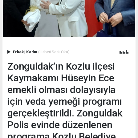
Erkek
|
Kadın
(Haberi Sesli Oku)
Zonguldak’ın Kozlu ilçesi
Kaymakamı Hüseyin Ece
emekli olması dolayısıyla
için veda yemeği programı
gerçekleştirildi. Zonguldak
Polis evinde düzenlenen
programa Kozlu Belediye