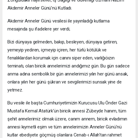
Akdemir Anneler Günü'nü Kutladı.
Akdemir Anneler Günü vesilesi ile yayınladığı kutlama
mesajında şu ifadelere yer verdi;
Bizi dünyaya gelmeden, bakıp, besleyen, dünyaya getiren,
yemeyip yediren, içmeyip içiren, her türlü kötülük ve
fenalıklardan korumak için canını siper eden, varlığıöızın
teminatı, olan biricik annelerimizi andığımız gün. Bu gün sadece
anma adına sembolik bir gün annelerimizi yılın her günü ansak,
onlara yılın her günü şükran ve sevgilerimizi sunsak yine de
yetmez.
Bu vesile ile başta Cumhuriyetimizin Kurucusu Ulu Önder Gazi
Mustafa Kemal Atatürk'ün biricik annesi Zübeyde hanım, tüm
şehit annelerimiz olmak üzere, canım annem, biricik evladımın
annesi kıymetli eşim ve tüm annelerimizin Anneler Günü'nü
kutlar ebediyete göçmüş olanlara Cenab-ı Allah'tan rahmet