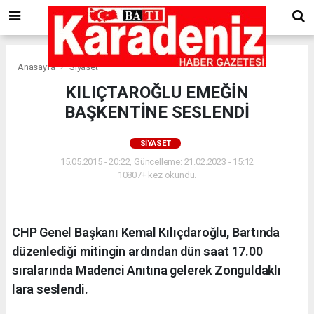
Anasayfa
Siyaset
KILIÇTAROĞLU EMEĞİN
BAŞKENTİNE SESLENDİ
SIYASET
15.05.2015 - 20:22, Güncelleme: 21.02.2023 - 15:12
10807+ kez okundu.
CHP Genel Başkanı Kemal Kılıçdaroğlu, Bartında
düzenlediği mitingin ardından dün saat 17.00
sıralarında Madenci Anıtına gelerek Zonguldaklı
lara seslendi.