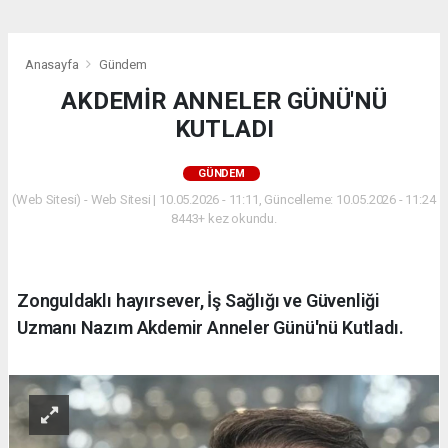
Anasayfa
Gündem
AKDEMİR ANNELER GÜNÜ'NÜ
KUTLADI
GÜNDEM
(Web Sitesi) - Web Sitesi | 10.05.2026 - 11:11, Güncelleme: 10.05.2026 - 11:24
8443+ kez okundu.
Zonguldaklı hayırsever, İş Sağlığı ve Güvenliği
Uzmanı Nazım Akdemir Anneler Günü'nü Kutladı.