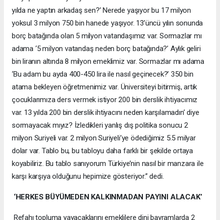
yılda ne yaptın arkadaş sen?’ Nerede yaşıyor bu 17 milyon
yoksul 3 milyon 750 bin hanede yaşıyor. 13’üncü yılın sonunda
borç batağında olan 5 milyon vatandaşımız var. Sormazlar mı
adama ‘5 milyon vatandaş neden borç batağında?’ Aylık geliri
bin liranın altında 8 milyon emeklimiz var. Sormazlar mı adama
‘Bu adam bu ayda 400-450 lira ile nasıl geçinecek?’ 350 bin
atama bekleyen öğretmenimiz var. Üniversiteyi bitirmiş, artık
çocuklarımıza ders vermek istiyor 200 bin derslik ihtiyacımız
var. 13 yılda 200 bin derslik ihtiyacını neden karşılamadın’ diye
sormayacak mıyız? İzledikleri yanlış dış politika sonucu 2
milyon Suriyeli var. 2 milyon Suriyeli’ye ödediğimiz 5.5 milyar
dolar var. Tablo bu, bu tabloyu daha farklı bir şekilde ortaya
koyabiliriz. Bu tablo sanıyorum Türkiye’nin nasıl bir manzara ile
karşı karşıya olduğunu hepimize gösteriyor.” dedi.
‘HERKES BÜYÜMEDEN KALKINMADAN PAYINI ALACAK’
Refahı topluma yayacaklarını emeklilere dini bayramlarda 2