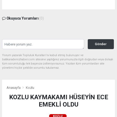
Okuyucu Yorumları
(0)
Gönder
Yorum yazarak Topluluk Kuralları’nı kabul etmiş bulunuyor ve
batikaradenizhaber.com sitesine yaptığınız yorumunuzla ilgili doğrudan veya dolaylı
tüm sorumluluğu tek başınıza üstleniyorsunuz. Yazılan tüm yorumlardan site
yönetimi hiçbir şekilde sorumlu tutulamaz.
Anasayfa
Kozlu
KOZLU KAYMAKAMI HÜSEYİN ECE
EMEKLİ OLDU
KOZLU