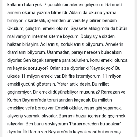
katlarım falan yok. 7 çocuklu bir aileden geliyorum. Rahmetli
annem okuma yazma bilmezdi. Ablam da okuma yazma
bilmiyor. 7 kardeştik, içlerinden üniversiteyi bitiren bendim.
Okudum, çalıştım, emekli oldum. Siyasete atıldığımda da bütün
mal varlığımı internet siteme koydum. Dolayısıyla sizden,
halktan birisiyim. Acılarınızı, zorluklarınızı biliyorum. Annelerin
dramlarını biliyorum. Utanmadan, parayı nereden bulacaksın
diyorlar. Sen kaçak sarayına para bulurken, konu emekli olunca
mı kaynak soruluyor? Onlar size diyorlar ki ‘Kaynak yok.’ Bu
ülkede 11 milyon emekli var. Bir fire istemiyorum. 11 milyon
emekli gücünü göstersin. ‘Yeter artık’ desin. Bu millet
geçinemiyor. Bir emekli düşünebiliyor musunuz? Ramazan ve
Kurban Bayramı’nda torunlarından kaçacak. Bu milletin
emekliye vefa borcu var. Emekli oldular, insan gibi yaşamak,
alışveriş yapmak istiyorlar. Bayramı huzur içerisinde geçirmek
istiyorlar. Ben bunu söylüyorum ‘Parayı nereden bulacaksın’
diyorlar. İlk Ramazan Bayramı’nda kaynak nasıl bulunurmuş