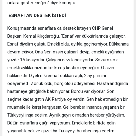
onlara göstereceğim.” diye konuştu.
ESNAFTAN DESTEK İSTEDİ
Konuşmasında esnaflara da destek isteyen CHP Genel
Başkanı Kemal Kılıçdaroğlu, “Esnaf var dükkânlarında çalışıyor.
Esnaf diyelim çalıştı. Emekli oldu, aylıkla geçinemiyor. Dükkanına
devam ediyor. Ona ‘sen misin çalışan’ deyip, emekli aylığından
yüzde 15 kesiyorlar. Çalışanı cezalandırıyorlar. Sözüm söz
emekli aylıklarınızdan bir kuruş kestirmeyeceğim. O sizin
hakkınızdır. Diyelim ki esnaf dükkân açtı, 2 ay primini
ödeyemedi. Zorluk oldu, borç oldu ödeyemedi. Hastalandığında
hastaneye gittiğinde bakmıyorlar. Borcu var diyorlar. Son
seçime kadar gittin AK Parti’ye oy verdin. Sen hak etmediğin bir
muamele ile karşı karşıyasın. Gel beraber insanca yaşanan bir
Türkiye’yi inşa edelim. Ayrılık gayrı olmadan beraber yürüyelim.
Bütün esnaflara çağrı yapıyorum. Emeklilerle birlikte gelin
yaşanabilecek ve güzel bir Türkiye’yi beraber inşa edelim.