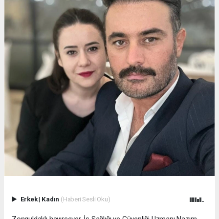
Erkek
|
Kadın
(Haberi Sesli Oku)
Zonguldaklı hayırsever, İş Sağlığı ve Güvenliği Uzmanı Nazım