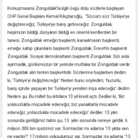
Konuşmasına Zonguldak’la ilgili övgü dolu sözlerle başlayan
CHP Genel Başkanı Kemal Kılıçdaroğlu, “Sözüm söz Türkiye’ye
değiştireceğiz, Türkiye’ye barış getireceğiz. Zonguldak,
hepimizin bildiği, dünyanın bildiği en önemli kentlerden bir
tanesi. Zonguldak emeğin başkenti, karaelmasın başkenti,
emeğe sahip çıkanların başkenti Zonguldak. Ecevit’in başkenti
Zonguldak. Sosyal demokratların başkenti Zonguldak. Sizi asla
ayırmadık, gönlümüzün bir yerinde mutlaka bir Zonguldak vardır.
Zonguldak alın terinin başkentidir. Sözlerime başlarken dedim
ki, ‘Türkiye’yi değiştireceğiz’ Neden bunu söyledim; ‘huzurlu,
barış içinde yaşayan bir Türkiye’yi yeniden inşa edeceğiz’ dedim.
Nedeni şu; Bu millet bu iktidara 13 yıl kredi açtı. Dediler ki; ‘Biz
yoksuzlukla mücadele edeceğiz, biz yasaklarla mücadele
edeceğiz, yolsuzlukla mücadele edeceğiz’ dediler. 13 yılın
sonunda geldiğimiz tablo şu; 13. yılın sonunda nereye geldik. 6
milyon 200 bin işsizimiz var. Sormazlar mı adama ‘13 yılda sen
ne yaptın?’ 17 milyon yoksulumuz var. Sormazlar mı adama ‘13