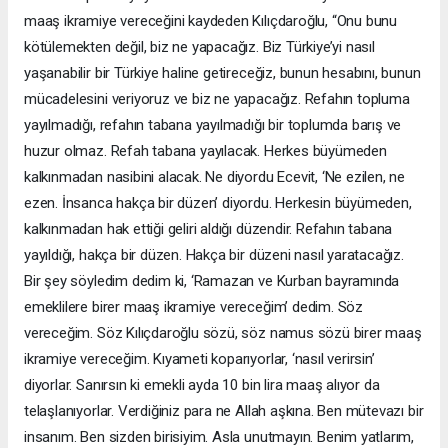
maaş ikramiye vereceğini kaydeden Kılıçdaroğlu, “Onu bunu
kötülemekten değil, biz ne yapacağız. Biz Türkiye’yi nasıl
yaşanabilir bir Türkiye haline getireceğiz, bunun hesabını, bunun
mücadelesini veriyoruz ve biz ne yapacağız. Refahın topluma
yayılmadığı, refahın tabana yayılmadığı bir toplumda barış ve
huzur olmaz. Refah tabana yayılacak. Herkes büyümeden
kalkınmadan nasibini alacak. Ne diyordu Ecevit, ‘Ne ezilen, ne
ezen. İnsanca hakça bir düzen’ diyordu. Herkesin büyümeden,
kalkınmadan hak ettiği geliri aldığı düzendir. Refahın tabana
yayıldığı, hakça bir düzen. Hakça bir düzeni nasıl yaratacağız.
Bir şey söyledim dedim ki, ‘Ramazan ve Kurban bayramında
emeklilere birer maaş ikramiye vereceğim’ dedim. Söz
vereceğim. Söz Kılıçdaroğlu sözü, söz namus sözü birer maaş
ikramiye vereceğim. Kıyameti koparıyorlar, ‘nasıl verirsin’
diyorlar. Sanırsın ki emekli ayda 10 bin lira maaş alıyor da
telaşlanıyorlar. Verdiğiniz para ne Allah aşkına. Ben mütevazı bir
insanım. Ben sizden birisiyim. Asla unutmayın. Benim yatlarım,