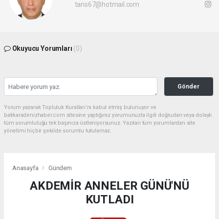
tans67@hotmail.com
Okuyucu Yorumları
(0)
Gönder
Yorum yazarak Topluluk Kuralları’nı kabul etmiş bulunuyor ve
batikaradenizhaber.com sitesine yaptığınız yorumunuzla ilgili doğrudan veya dolaylı
tüm sorumluluğu tek başınıza üstleniyorsunuz. Yazılan tüm yorumlardan site
yönetimi hiçbir şekilde sorumlu tutulamaz.
Anasayfa
Gündem
AKDEMİR ANNELER GÜNÜ'NÜ
KUTLADI