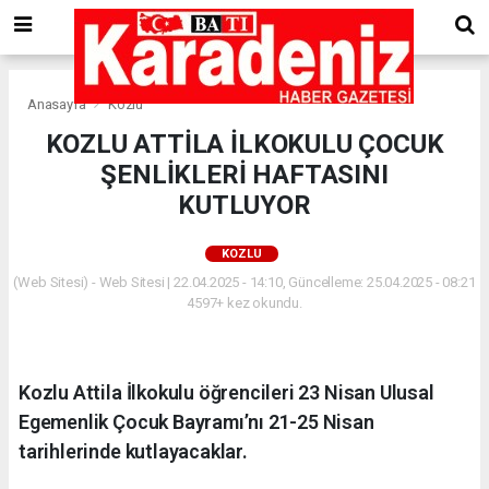
Anasayfa
Kozlu
KOZLU ATTİLA İLKOKULU ÇOCUK
ŞENLİKLERİ HAFTASINI
KUTLUYOR
KOZLU
(Web Sitesi) - Web Sitesi | 22.04.2025 - 14:10, Güncelleme: 25.04.2025 - 08:21
4597+ kez okundu.
Kozlu Attila İlkokulu öğrencileri 23 Nisan Ulusal
Egemenlik Çocuk Bayramı’nı 21-25 Nisan
tarihlerinde kutlayacaklar.