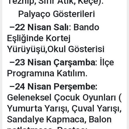
Tezhip, Sıfır Atık, Keçe).
Palyaço Gösterileri
–22 Nisan Salı
: Bando
Eşliğinde Kortej
Yürüyüşü,Okul Gösterisi
–23 Nisan Çarşamba
: İlçe
Programına Katılım.
–24 Nisan Perşembe:
Geleneksel Çocuk Oyunları (
Yumurta Yarışı, Çuval Yarışı,
Sandalye Kapmaca, Balon