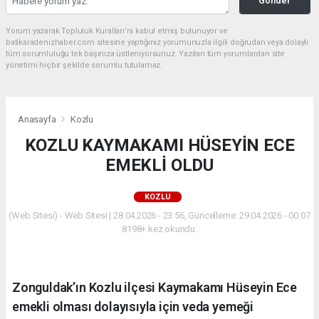
Gönder
Yorum yazarak Topluluk Kuralları’nı kabul etmiş bulunuyor ve
batikaradenizhaber.com sitesine yaptığınız yorumunuzla ilgili doğrudan veya dolaylı
tüm sorumluluğu tek başınıza üstleniyorsunuz. Yazılan tüm yorumlardan site
yönetimi hiçbir şekilde sorumlu tutulamaz.
Anasayfa
Kozlu
KOZLU KAYMAKAMI HÜSEYİN ECE
EMEKLİ OLDU
KOZLU
(Web Sitesi) - Web Sitesi | 28.04.2026 - 23:56, Güncelleme: 29.04.2026 - 00:07
8198+ kez okundu.
Zonguldak’ın Kozlu ilçesi Kaymakamı Hüseyin Ece
emekli olması dolayısıyla için veda yemeği