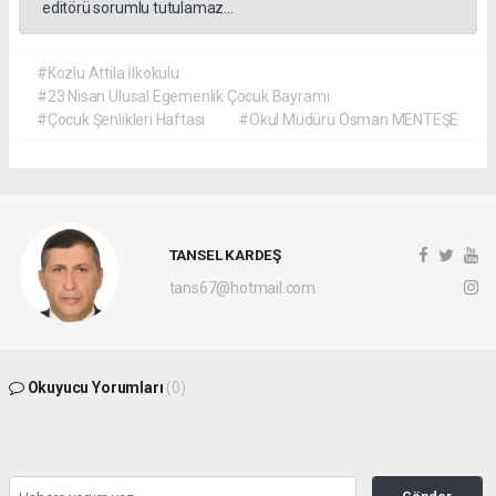
editörü sorumlu tutulamaz...
#Kozlu Attila İlkokulu
#23 Nisan Ulusal Egemenlik Çocuk Bayramı
#Çocuk Şenlikleri Haftası
#Okul Müdürü Osman MENTEŞE
TANSEL KARDEŞ
tans67@hotmail.com
Okuyucu Yorumları
(0)