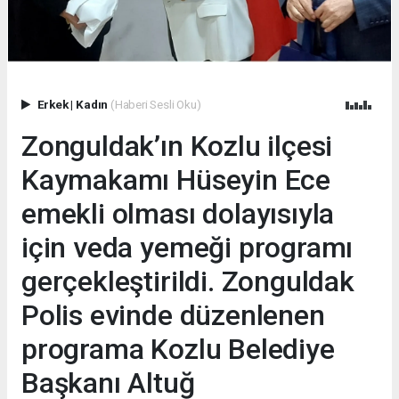
Erkek
|
Kadın
(Haberi Sesli Oku)
Zonguldak’ın Kozlu ilçesi
Kaymakamı Hüseyin Ece
emekli olması dolayısıyla
için veda yemeği programı
gerçekleştirildi. Zonguldak
Polis evinde düzenlenen
programa Kozlu Belediye
Başkanı Altuğ