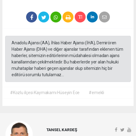
Anadolu Ajansı (AA), İhlas Haber Ajansı (İHA), Demirören
Haber Ajansı (DHA) ve diğer ajanslar tarafından eklenen tüm
haberler, sitemizin editörlerinin müdahalesi olmadan ajans
kanallarından çekilmektedir. Bu haberlerde yer alan hukuki
muhataplar haberi geçen ajanslar olup sitemizin hiç bir
editörü sorumlu tutulamaz...
#Kozlu ilçesi Kaymakamı Hüseyin Ece
#emekli
TANSEL KARDEŞ