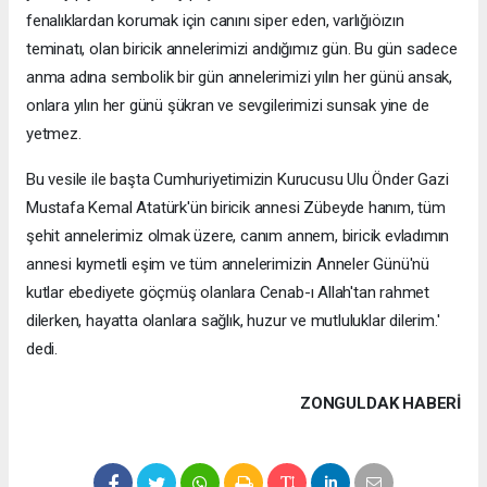
fenalıklardan korumak için canını siper eden, varlığıöızın
teminatı, olan biricik annelerimizi andığımız gün. Bu gün sadece
anma adına sembolik bir gün annelerimizi yılın her günü ansak,
onlara yılın her günü şükran ve sevgilerimizi sunsak yine de
yetmez.
Bu vesile ile başta Cumhuriyetimizin Kurucusu Ulu Önder Gazi
Mustafa Kemal Atatürk'ün biricik annesi Zübeyde hanım, tüm
şehit annelerimiz olmak üzere, canım annem, biricik evladımın
annesi kıymetli eşim ve tüm annelerimizin Anneler Günü'nü
kutlar ebediyete göçmüş olanlara Cenab-ı Allah'tan rahmet
dilerken, hayatta olanlara sağlık, huzur ve mutluluklar dilerim.'
dedi.
ZONGULDAK HABERİ