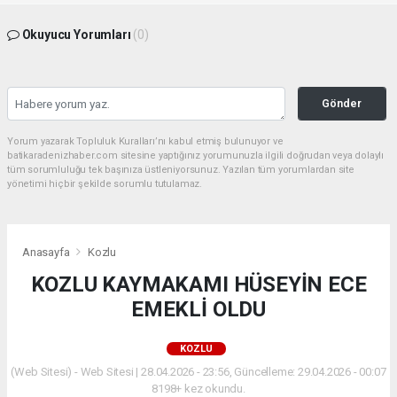
Okuyucu Yorumları
(0)
Gönder
Yorum yazarak Topluluk Kuralları’nı kabul etmiş bulunuyor ve
batikaradenizhaber.com sitesine yaptığınız yorumunuzla ilgili doğrudan veya dolaylı
tüm sorumluluğu tek başınıza üstleniyorsunuz. Yazılan tüm yorumlardan site
yönetimi hiçbir şekilde sorumlu tutulamaz.
Anasayfa
Kozlu
KOZLU KAYMAKAMI HÜSEYİN ECE
EMEKLİ OLDU
KOZLU
(Web Sitesi) - Web Sitesi | 28.04.2026 - 23:56, Güncelleme: 29.04.2026 - 00:07
8198+ kez okundu.