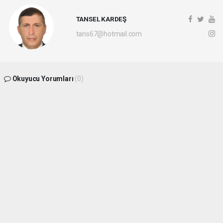
TANSEL KARDEŞ
tans67@hotmail.com
Okuyucu Yorumları
(0)
Gönder
Yorum yazarak Topluluk Kuralları’nı kabul etmiş bulunuyor ve
batikaradenizhaber.com sitesine yaptığınız yorumunuzla ilgili doğrudan veya dolaylı
tüm sorumluluğu tek başınıza üstleniyorsunuz. Yazılan tüm yorumlardan site
yönetimi hiçbir şekilde sorumlu tutulamaz.
haber paketi
haber scripti
haber yazılımı