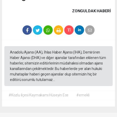
ZONGULDAK HABERİ
Anadolu Ajansı (AA), İhlas Haber Ajansı (İHA), Demirören
Haber Ajansı (DHA) ve diğer ajanslar tarafından eklenen tüm
haberler, sitemizin editörlerinin müdahalesi olmadan ajans
kanallarından çekilmektedir. Bu haberlerde yer alan hukuki
muhataplar haberi geçen ajanslar olup sitemizin hiç bir
editörü sorumlu tutulamaz...
#Kozlu ilçesi Kaymakamı Hüseyin Ece
#emekli