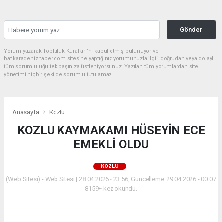
Gönder
Yorum yazarak Topluluk Kuralları’nı kabul etmiş bulunuyor ve
batikaradenizhaber.com sitesine yaptığınız yorumunuzla ilgili doğrudan veya dolaylı
tüm sorumluluğu tek başınıza üstleniyorsunuz. Yazılan tüm yorumlardan site
yönetimi hiçbir şekilde sorumlu tutulamaz.
Anasayfa
Kozlu
KOZLU KAYMAKAMI HÜSEYİN ECE
EMEKLİ OLDU
KOZLU
(Web Sitesi) - Web Sitesi | 28.04.2026 - 23:56, Güncelleme: 29.04.2026 - 00:07
8159+ kez okundu.