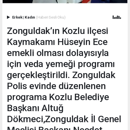
Erkek
|
Kadın
(Haberi Sesli Oku)
Zonguldak’ın Kozlu ilçesi
Kaymakamı Hüseyin Ece
emekli olması dolayısıyla
için veda yemeği programı
gerçekleştirildi. Zonguldak
Polis evinde düzenlenen
programa Kozlu Belediye
Başkanı Altuğ
Dökmeci,Zonguldak İl Genel
Meclisi Başkanı Necdet