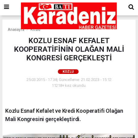
Anasayfa
Kozlu
KOZLU ESNAF KEFALET
KOOPERATİFİNİN OLAĞAN MALİ
KONGRESİ GERÇEKLEŞTİ
KOZLU
25.03.2015 - 17:38, Güncelleme: 21.02.2023 - 15:12
11218+ kez okundu.
Kozlu Esnaf Kefalet ve Kredi Kooperatifi Olağan
Mali Kongresini gerçekleştirdi.