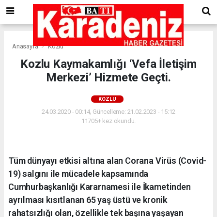
Anasayfa
Kozlu
Kozlu Kaymakamlığı ‘Vefa İletişim
Merkezi’ Hizmete Geçti.
KOZLU
24.03.2020 - 00:14, Güncelleme: 21.02.2023 - 15:12
11705+ kez okundu.
Tüm dünyayı etkisi altına alan Corana Virüs (Covid-
19) salgını ile mücadele kapsamında
Cumhurbaşkanlığı Kararnamesi ile İkametinden
ayrılması kısıtlanan 65 yaş üstü ve kronik
rahatsızlığı olan, özellikle tek başına yaşayan