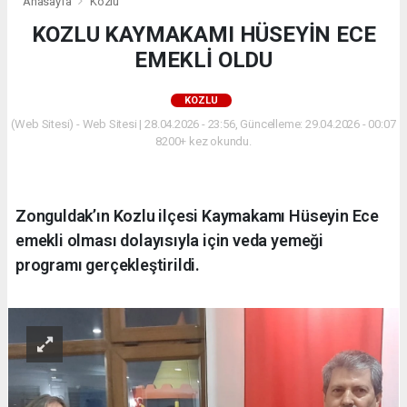
Anasayfa
Kozlu
KOZLU KAYMAKAMI HÜSEYİN ECE
EMEKLİ OLDU
KOZLU
(Web Sitesi) - Web Sitesi | 28.04.2026 - 23:56, Güncelleme: 29.04.2026 - 00:07
8200+ kez okundu.
Zonguldak’ın Kozlu ilçesi Kaymakamı Hüseyin Ece
emekli olması dolayısıyla için veda yemeği
programı gerçekleştirildi.