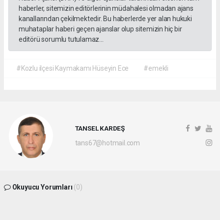
haberler, sitemizin editörlerinin müdahalesi olmadan ajans
kanallarından çekilmektedir. Bu haberlerde yer alan hukuki
muhataplar haberi geçen ajanslar olup sitemizin hiç bir
editörü sorumlu tutulamaz...
#Kozlu ilçesi Kaymakamı Hüseyin Ece
#emekli
TANSEL KARDEŞ
tans67@hotmail.com
Okuyucu Yorumları
(0)