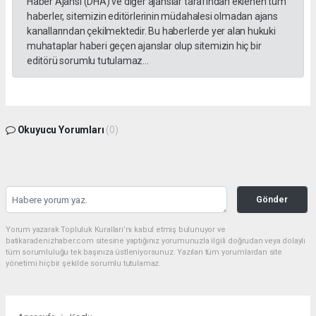
Haber Ajansı (DHA) ve diğer ajanslar tarafından eklenen tüm
haberler, sitemizin editörlerinin müdahalesi olmadan ajans
kanallarından çekilmektedir. Bu haberlerde yer alan hukuki
muhataplar haberi geçen ajanslar olup sitemizin hiç bir
editörü sorumlu tutulamaz...
Okuyucu Yorumları
(0)
Gönder
Yorum yazarak Topluluk Kuralları’nı kabul etmiş bulunuyor ve
batikaradenizhaber.com sitesine yaptığınız yorumunuzla ilgili doğrudan veya dolaylı
tüm sorumluluğu tek başınıza üstleniyorsunuz. Yazılan tüm yorumlardan site
yönetimi hiçbir şekilde sorumlu tutulamaz.