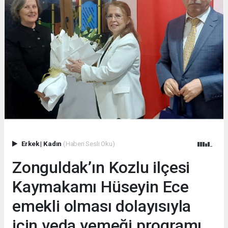
Erkek
|
Kadın
(Haberi Sesli Oku)
Zonguldak’ın Kozlu ilçesi
Kaymakamı Hüseyin Ece
emekli olması dolayısıyla
için veda yemeği programı