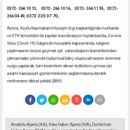
0372- 266 10 13, 0372- 266 10 16, 0372- 266 11 55, 0372-
0372 220 07 70,
266 04 49,
Ayrıca, Kozlu Kaymakamı Hüseyin Ergi başkanlığında muhtarlar
ve STK temsilcileri ile yapılan koordinasyon toplantısında, Corona
Virüs (Covid-19) Salgını ile mücadele kapsamında, salgının
yayılmasının önüne geçmek için vatandaşların ikametlerinden
çıkmamaları yönünde toplumsal bilinç oluşturulmasının önemine
vurgu yapılarak, tüm kesimlerin alınan tedbirlere uyması için
azami hassasiyet göstermelerinin sağlanmasına destek
verilmesine dikkat çekildi.(BKH)
Anadolu Ajansı (AA), İhlas Haber Ajansı (İHA), Demirören