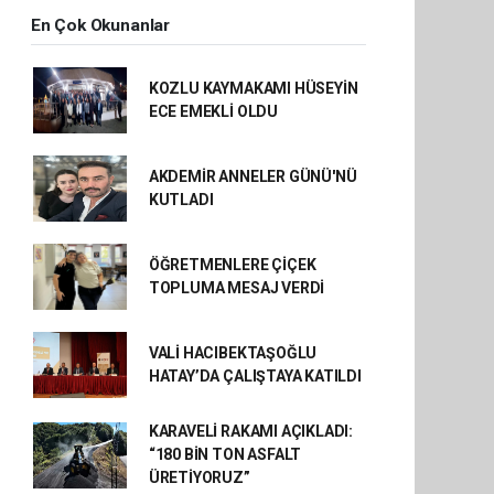
En Çok Okunanlar
KOZLU KAYMAKAMI HÜSEYİN
ECE EMEKLİ OLDU
AKDEMİR ANNELER GÜNÜ'NÜ
KUTLADI
ÖĞRETMENLERE ÇİÇEK
TOPLUMA MESAJ VERDİ
VALİ HACIBEKTAŞOĞLU
HATAY’DA ÇALIŞTAYA KATILDI
KARAVELİ RAKAMI AÇIKLADI:
“180 BİN TON ASFALT
ÜRETİYORUZ”