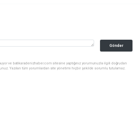
Gönder
nuyor ve batikaradenizhaber.com sitesine yaptığınız yorumunuzla ilgili doğrudan
sunuz. Yazılan tüm yorumlardan site yönetimi hiçbir şekilde sorumlu tutulamaz.