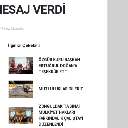
ESAJ VERDİ
4+ kez okundu.
İlginizi Çekebilir
ÖZGÜR KURU BAŞKAN
ERTUĞRUL DOĞAN’A
TEŞEKKÜR ETTİ
MUTLULUKLAR DİLERİZ
ZONGULDAK’TA SINAİ
MÜLKİYET HAKLARI
FARKINDALIK ÇALIŞTAYI
DÜZENLENDİ