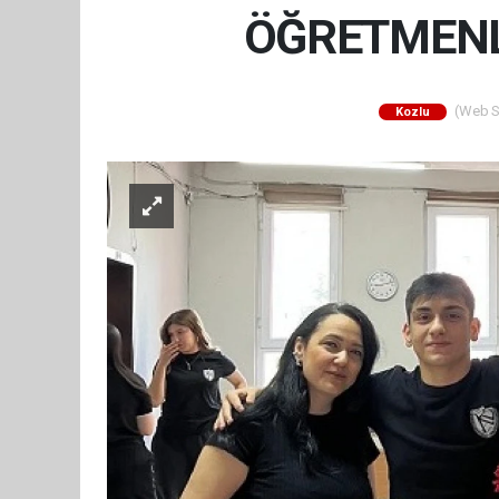
ÖĞRETMENL
(Web Si
Kozlu