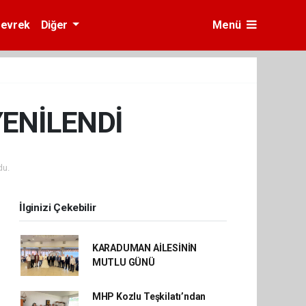
evrek
Diğer
Menü
YENİLENDİ
du.
İlginizi Çekebilir
KARADUMAN AİLESİNİN
MUTLU GÜNÜ
MHP Kozlu Teşkilatı’ndan