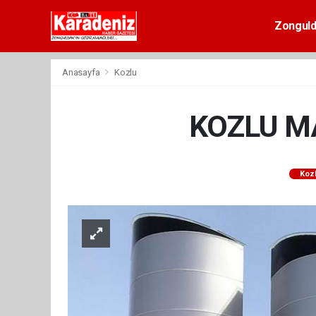
Zongul
Anasayfa
Kozlu
KOZLU MA
Koz