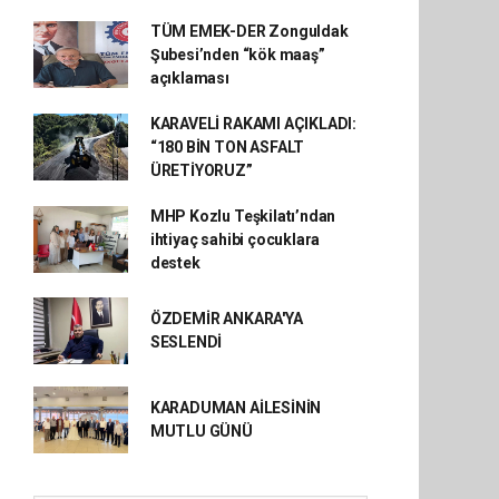
TÜM EMEK-DER Zonguldak
Şubesi’nden “kök maaş”
açıklaması
KARAVELİ RAKAMI AÇIKLADI:
“180 BİN TON ASFALT
ÜRETİYORUZ”
MHP Kozlu Teşkilatı’ndan
ihtiyaç sahibi çocuklara
destek
ÖZDEMİR ANKARA'YA
SESLENDİ
KARADUMAN AİLESİNİN
MUTLU GÜNÜ