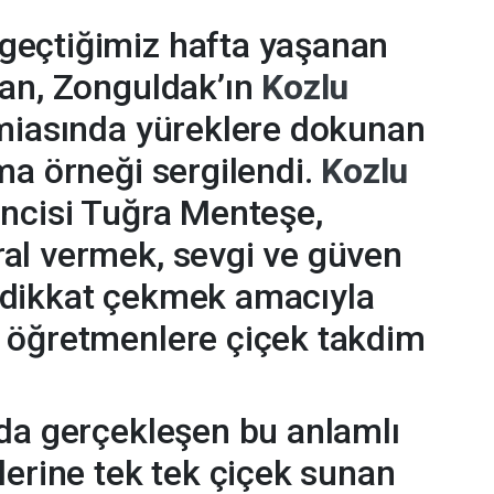
eçtiğimiz hafta yaşanan
dan, Zonguldak’ın
Kozlu
amiasında yüreklere dokunan
ma örneği sergilendi.
Kozlu
encisi Tuğra Menteşe,
al vermek, sevgi ve güven
 dikkat çekmek amacıyla
 öğretmenlere çiçek takdim
da gerçekleşen bu anlamlı
lerine tek tek çiçek sunan