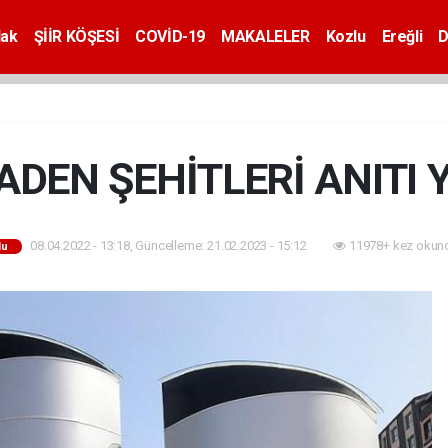
dak
ŞİİR KÖŞESİ
COVİD-19
MAKALELER
Kozlu
Ereğli
D
DEN ŞEHİTLERİ ANITI 
08.04.2022 - 13:18, Güncelleme: 21.02.2023 - 15:12
11978+ kez okun
lu