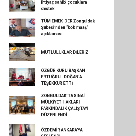
ihtiyaç sahibi çocuklara
destek
TÜM EMEK-DER Zonguldak
Şubesi’nden “kök maaş”
açıklaması
MUTLULUKLAR DİLERİZ
ÖZGÜR KURU BAŞKAN
ERTUĞRUL DOĞAN’A
TEŞEKKÜR ETTİ
ZONGULDAK’TA SINAİ
MÜLKİYET HAKLARI
FARKINDALIK ÇALIŞTAYI
DÜZENLENDİ
ÖZDEMİR ANKARA'YA