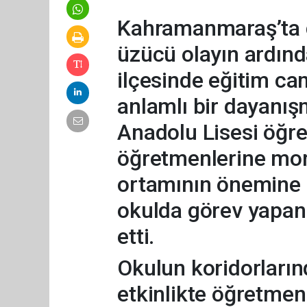
Kahramanmaraş’ta g
üzücü olayın ardın
ilçesinde eğitim c
anlamlı bir dayanış
Anadolu Lisesi öğr
öğretmenlerine mor
ortamının önemine
okulda görev yapan
etti.
Okulun koridorların
etkinlikte öğretmen