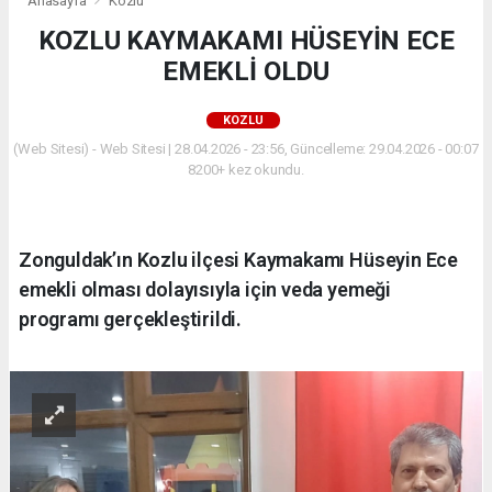
Anasayfa
Kozlu
KOZLU KAYMAKAMI HÜSEYİN ECE
EMEKLİ OLDU
KOZLU
(Web Sitesi) - Web Sitesi | 28.04.2026 - 23:56, Güncelleme: 29.04.2026 - 00:07
8200+ kez okundu.
Zonguldak’ın Kozlu ilçesi Kaymakamı Hüseyin Ece
emekli olması dolayısıyla için veda yemeği
programı gerçekleştirildi.