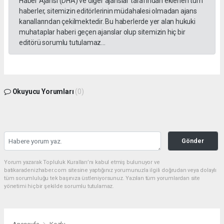
Haber Ajansı (DHA) ve diğer ajanslar tarafından eklenen tüm
haberler, sitemizin editörlerinin müdahalesi olmadan ajans
kanallarından çekilmektedir. Bu haberlerde yer alan hukuki
muhataplar haberi geçen ajanslar olup sitemizin hiç bir
editörü sorumlu tutulamaz...
Okuyucu Yorumları
(0)
Gönder
Yorum yazarak Topluluk Kuralları’nı kabul etmiş bulunuyor ve
batikaradenizhaber.com sitesine yaptığınız yorumunuzla ilgili doğrudan veya dolaylı
tüm sorumluluğu tek başınıza üstleniyorsunuz. Yazılan tüm yorumlardan site
yönetimi hiçbir şekilde sorumlu tutulamaz.