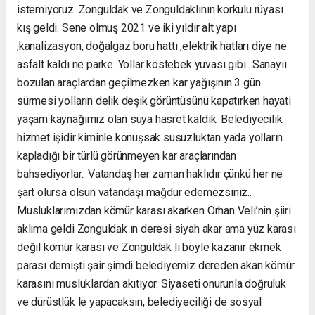
istemiyoruz. Zonguldak ve Zonguldaklının korkulu rüyası
kış geldi. Sene olmuş 2021 ve iki yıldır alt yapı
,kanalizasyon, doğalgaz boru hattı ,elektrik hatları diye ne
asfalt kaldı ne parke. Yollar köstebek yuvası gibi ..Sanayii
bozulan araçlardan geçilmezken kar yağışının 3 gün
sürmesi yolların delik deşik görüntüsünü kapatırken hayati
yaşam kaynağımız olan suya hasret kaldık. Belediyecilik
hizmet işidir kiminle konuşsak susuzluktan yada yolların
kapladığı bir türlü görünmeyen kar araçlarından
bahsediyorlar.. Vatandaş her zaman haklıdır çünkü her ne
şart olursa olsun vatandaşı mağdur edemezsiniz..
Musluklarımızdan kömür karası akarken Orhan Veli’nin şiiri
aklıma geldi Zonguldak ın deresi siyah akar ama yüz karası
değil kömür karası ve Zonguldak lı böyle kazanır ekmek
parası demişti şair şimdi belediyemiz dereden akan kömür
karasını musluklardan akıtıyor. Siyaseti onurunla doğruluk
ve dürüstlük le yapacaksın, belediyeciliği de sosyal