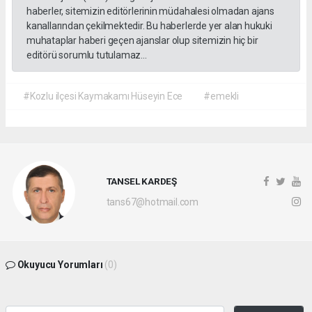
haberler, sitemizin editörlerinin müdahalesi olmadan ajans
kanallarından çekilmektedir. Bu haberlerde yer alan hukuki
muhataplar haberi geçen ajanslar olup sitemizin hiç bir
editörü sorumlu tutulamaz...
#Kozlu ilçesi Kaymakamı Hüseyin Ece
#emekli
TANSEL KARDEŞ
tans67@hotmail.com
Okuyucu Yorumları
(0)