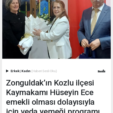
Erkek
|
Kadın
(Haberi Sesli Oku)
Zonguldak’ın Kozlu ilçesi
Kaymakamı Hüseyin Ece
emekli olması dolayısıyla
için veda yemeği programı