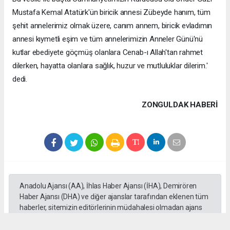
Mustafa Kemal Atatürk'ün biricik annesi Zübeyde hanım, tüm
şehit annelerimiz olmak üzere, canım annem, biricik evladımın
annesi kıymetli eşim ve tüm annelerimizin Anneler Günü'nü
kutlar ebediyete göçmüş olanlara Cenab-ı Allah'tan rahmet
dilerken, hayatta olanlara sağlık, huzur ve mutluluklar dilerim.'
dedi.
ZONGULDAK HABERİ
Anadolu Ajansı (AA), İhlas Haber Ajansı (İHA), Demirören
Haber Ajansı (DHA) ve diğer ajanslar tarafından eklenen tüm
haberler, sitemizin editörlerinin müdahalesi olmadan ajans
kanallarından çekilmektedir. Bu haberlerde yer alan hukuki
muhataplar haberi geçen ajanslar olup sitemizin hiç bir