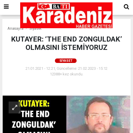
Anasayfa
Siyaset
KUTAYER: ‘THE END ZONGULDAK’
OLMASINI İSTEMİYORUZ
SIYASET
21.01.2021 - 12:21, Güncelleme: 21.02.2023 - 15:12
12388+ kez okundu.