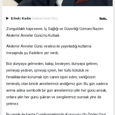
Erkek
|
Kadın
(Haberi Sesli Oku)
Zonguldaklı hayırsever, İş Sağlığı ve Güvenliği Uzmanı Nazım
Akdemir Anneler Günü'nü Kutladı.
Akdemir Anneler Günü vesilesi ile yayınladığı kutlama
mesajında şu ifadelere yer verdi;
Bizi dünyaya gelmeden, bakıp, besleyen, dünyaya getiren,
yemeyip yediren, içmeyip içiren, her türlü kötülük ve
fenalıklardan korumak için canını siper eden, varlığıöızın
teminatı, olan biricik annelerimizi andığımız gün. Bu gün sadece
anma adına sembolik bir gün annelerimizi yılın her günü ansak,
onlara yılın her günü şükran ve sevgilerimizi sunsak yine de
yetmez.
Bu vesile ile başta Cumhuriyetimizin Kurucusu Ulu Önder Gazi