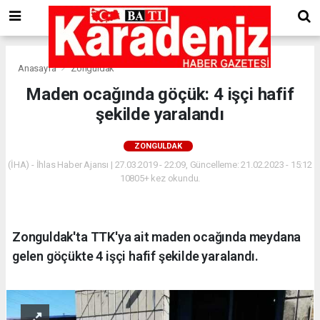
Anasayfa
Zonguldak
Maden ocağında göçük: 4 işçi hafif
şekilde yaralandı
ZONGULDAK
(İHA) - İhlas Haber Ajansı | 27.03.2019 - 22:09, Güncelleme: 21.02.2023 - 15:12
10805+ kez okundu.
Zonguldak'ta TTK'ya ait maden ocağında meydana
gelen göçükte 4 işçi hafif şekilde yaralandı.