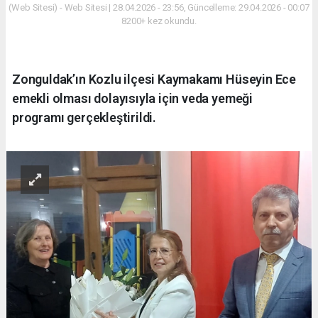
(Web Sitesi) - Web Sitesi | 28.04.2026 - 23:56, Güncelleme: 29.04.2026 - 00:07
8200+ kez okundu.
Zonguldak’ın Kozlu ilçesi Kaymakamı Hüseyin Ece
emekli olması dolayısıyla için veda yemeği
programı gerçekleştirildi.