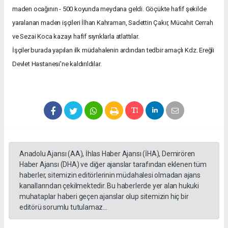
maden ocağının - 500 koyunda meydana geldi. Göçükte hafif şekilde
yaralanan maden işçileri İlhan Kahraman, Sadettin Çakır, Mücahit Cerrah
ve Sezai Koca kazayı hafif sıyrıklarla atlattılar.
İşçiler burada yapılan ilk müdahalenin ardından tedbir amaçlı Kdz. Ereğli
Devlet Hastanesi'ne kaldırıldılar.
Anadolu Ajansı (AA), İhlas Haber Ajansı (İHA), Demirören
Haber Ajansı (DHA) ve diğer ajanslar tarafından eklenen tüm
haberler, sitemizin editörlerinin müdahalesi olmadan ajans
kanallarından çekilmektedir. Bu haberlerde yer alan hukuki
muhataplar haberi geçen ajanslar olup sitemizin hiç bir
editörü sorumlu tutulamaz...