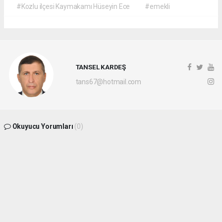
#Kozlu ilçesi Kaymakamı Hüseyin Ece
#emekli
TANSEL KARDEŞ
tans67@hotmail.com
Okuyucu Yorumları
(0)
Gönder
Yorum yazarak Topluluk Kuralları’nı kabul etmiş bulunuyor ve
batikaradenizhaber.com sitesine yaptığınız yorumunuzla ilgili doğrudan veya dolaylı
tüm sorumluluğu tek başınıza üstleniyorsunuz. Yazılan tüm yorumlardan site
yönetimi hiçbir şekilde sorumlu tutulamaz.