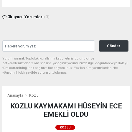
Okuyucu Yorumları
(0)
Gönder
Yorum yazarak Topluluk Kuralları’nı kabul etmiş bulunuyor ve
batikaradenizhaber.com sitesine yaptığınız yorumunuzla ilgili doğrudan veya dolaylı
tüm sorumluluğu tek başınıza üstleniyorsunuz. Yazılan tüm yorumlardan site
yönetimi hiçbir şekilde sorumlu tutulamaz.
Anasayfa
Kozlu
KOZLU KAYMAKAMI HÜSEYİN ECE
EMEKLİ OLDU
KOZLU