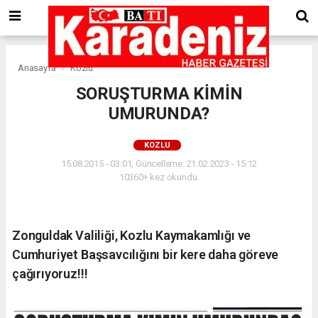
Anasayfa
Kozlu
SORUŞTURMA KİMİN
UMURUNDA?
KOZLU
15.08.2015 - 03:01, Güncelleme: 21.02.2023 - 15:12
10360+ kez okundu.
Zonguldak Valiliği, Kozlu Kaymakamlığı ve
Cumhuriyet Başsavcılığını bir kere daha göreve
çağırıyoruz!!!