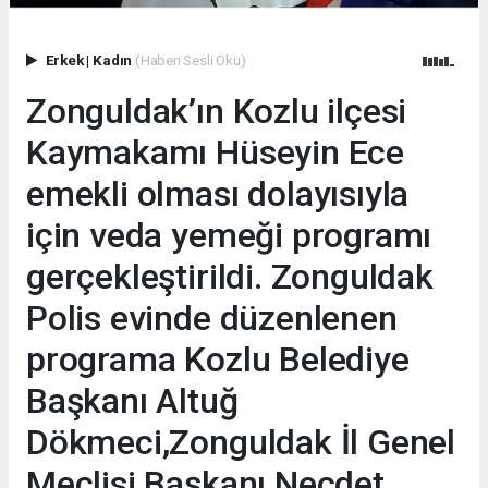
Erkek
|
Kadın
(Haberi Sesli Oku)
Zonguldak’ın Kozlu ilçesi
Kaymakamı Hüseyin Ece
emekli olması dolayısıyla
için veda yemeği programı
gerçekleştirildi. Zonguldak
Polis evinde düzenlenen
programa Kozlu Belediye
Başkanı Altuğ
Dökmeci,Zonguldak İl Genel
Meclisi Başkanı Necdet