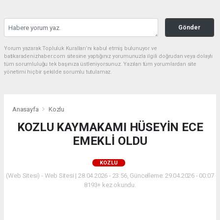
Gönder
Yorum yazarak Topluluk Kuralları’nı kabul etmiş bulunuyor ve
batikaradenizhaber.com sitesine yaptığınız yorumunuzla ilgili doğrudan veya dolaylı
tüm sorumluluğu tek başınıza üstleniyorsunuz. Yazılan tüm yorumlardan site
yönetimi hiçbir şekilde sorumlu tutulamaz.
Anasayfa
Kozlu
KOZLU KAYMAKAMI HÜSEYİN ECE
EMEKLİ OLDU
KOZLU
(Web Sitesi) - Web Sitesi | 28.04.2026 - 23:56, Güncelleme: 29.04.2026 - 00:07
8193+ kez okundu.