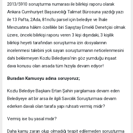
2013/5910 soruşturma numarası ile bilirkişi raporu olarak
Ankara Cumhuriyet Başsavcılığı Talimat Bürosuna yazdığı yazı
ile 13 Pafta, 2Ada, 81no’lu parsel için belediye ve İhale
Mevzuatına hâkim özellikle biri Sayıştay Emekli Denetçisi olmak
üzere, önceki bilirkişi raporu veren 3 kişi dışındaki, 3 kişilik
bilirkişi heyeti tarafından soruşturma izin dosyalarının
incelenmesi talebini yok sayan soruşturmanın neticelenmesini
dahi beklemeyen Kozlu Belediyesi’nin göz yumduğu inşaat
dava konusu olan arsada tüm hızıyla devam ediyor!
Buradan Kamuoyu adına soruyoruz;
Kozlu Belediye Başkanı Ertan Şahin yargılaması devam eden
Belediyeye ait bir arsa ile ilgili Savcılık Soruşturması devam
ederken davalı olan tarafa yapı ruhsatı vermiş midir?
Vermiş ise bu yasal mıdır?
Daha kamu zararı olup olmadığı tespit edilemeden soruşturma