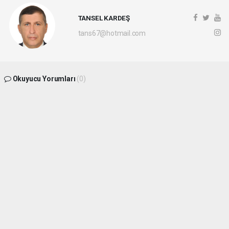
TANSEL KARDEŞ
tans67@hotmail.com
Okuyucu Yorumları
(0)
Gönder
Yorum yazarak Topluluk Kuralları’nı kabul etmiş bulunuyor ve
batikaradenizhaber.com sitesine yaptığınız yorumunuzla ilgili doğrudan veya dolaylı
tüm sorumluluğu tek başınıza üstleniyorsunuz. Yazılan tüm yorumlardan site
yönetimi hiçbir şekilde sorumlu tutulamaz.
haber paketi
haber scripti
haber yazılımı