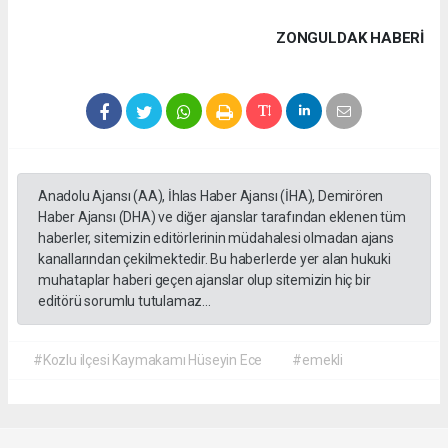
ZONGULDAK HABERİ
Anadolu Ajansı (AA), İhlas Haber Ajansı (İHA), Demirören
Haber Ajansı (DHA) ve diğer ajanslar tarafından eklenen tüm
haberler, sitemizin editörlerinin müdahalesi olmadan ajans
kanallarından çekilmektedir. Bu haberlerde yer alan hukuki
muhataplar haberi geçen ajanslar olup sitemizin hiç bir
editörü sorumlu tutulamaz...
#Kozlu ilçesi Kaymakamı Hüseyin Ece
#emekli