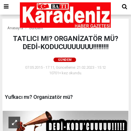
Anasayfa
Gündem
TATLICI MI? ORGANİZATÖR MÜ?
DEDİ-KODUCUUUUUUU!!!!!!!!!
GÜNDEM
07.05.2015 - 17:11, Güncelleme: 21.02.2023 - 15:12
10701+ kez okundu.
Yufkacı mı? Organizatör mü?