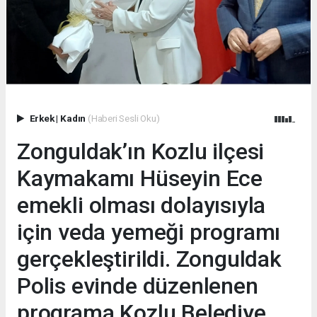
Erkek
|
Kadın
(Haberi Sesli Oku)
Zonguldak’ın Kozlu ilçesi
Kaymakamı Hüseyin Ece
emekli olması dolayısıyla
için veda yemeği programı
gerçekleştirildi. Zonguldak
Polis evinde düzenlenen
programa Kozlu Belediye