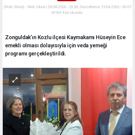
(Web Sitesi) - Web Sitesi | 28.04.2026 - 23:56, Güncelleme: 29.04.2026 - 00:07
8192+ kez okundu.
Zonguldak’ın Kozlu ilçesi Kaymakamı Hüseyin Ece
emekli olması dolayısıyla için veda yemeği
programı gerçekleştirildi.