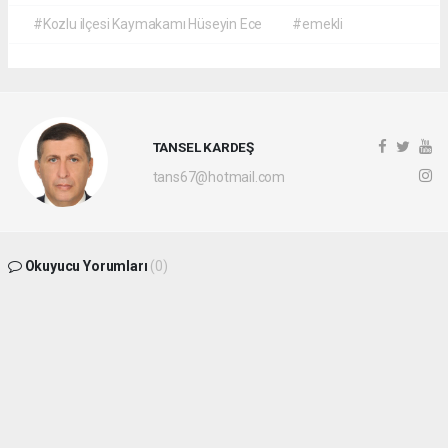
#Kozlu ilçesi Kaymakamı Hüseyin Ece
#emekli
TANSEL KARDEŞ
tans67@hotmail.com
Okuyucu Yorumları
(0)
Gönder
Yorum yazarak Topluluk Kuralları’nı kabul etmiş bulunuyor ve
batikaradenizhaber.com sitesine yaptığınız yorumunuzla ilgili doğrudan veya dolaylı
tüm sorumluluğu tek başınıza üstleniyorsunuz. Yazılan tüm yorumlardan site
yönetimi hiçbir şekilde sorumlu tutulamaz.