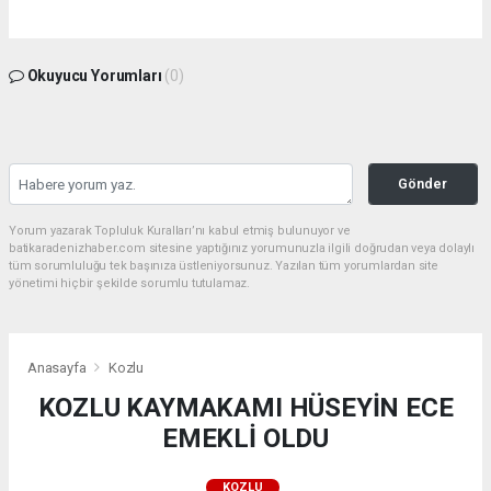
Okuyucu Yorumları
(0)
Gönder
Yorum yazarak Topluluk Kuralları’nı kabul etmiş bulunuyor ve
batikaradenizhaber.com sitesine yaptığınız yorumunuzla ilgili doğrudan veya dolaylı
tüm sorumluluğu tek başınıza üstleniyorsunuz. Yazılan tüm yorumlardan site
yönetimi hiçbir şekilde sorumlu tutulamaz.
Anasayfa
Kozlu
KOZLU KAYMAKAMI HÜSEYİN ECE
EMEKLİ OLDU
KOZLU