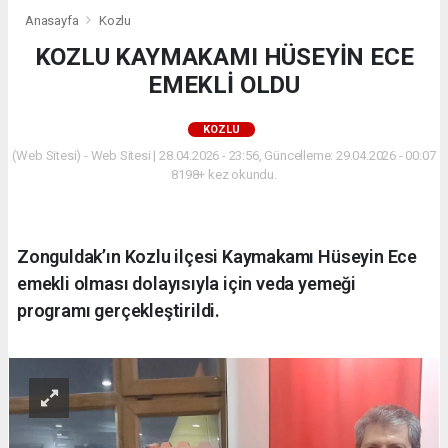
Anasayfa
Kozlu
KOZLU KAYMAKAMI HÜSEYİN ECE
EMEKLİ OLDU
KOZLU
(Web Sitesi) - Web Sitesi | 28.04.2026 - 23:56, Güncelleme: 29.04.2026 - 00:07
8198+ kez okundu.
Zonguldak’ın Kozlu ilçesi Kaymakamı Hüseyin Ece
emekli olması dolayısıyla için veda yemeği
programı gerçekleştirildi.