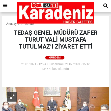
Anasayfa
Gündem
TEDAŞ GENEL MÜDÜRÜ ZAFER
TURUT VALİ MUSTAFA
TUTULMAZ’I ZİYARET ETTİ
GÜNDEM
21.01.2021 - 12:24, Güncelleme: 21.02.2023 - 15:12
13457+ kez okundu.