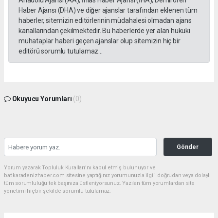
Haber Ajansı (DHA) ve diğer ajanslar tarafından eklenen tüm
haberler, sitemizin editörlerinin müdahalesi olmadan ajans
kanallarından çekilmektedir. Bu haberlerde yer alan hukuki
muhataplar haberi geçen ajanslar olup sitemizin hiç bir
editörü sorumlu tutulamaz...
Okuyucu Yorumları
(0)
Gönder
Yorum yazarak Topluluk Kuralları’nı kabul etmiş bulunuyor ve
batikaradenizhaber.com sitesine yaptığınız yorumunuzla ilgili doğrudan veya dolaylı
tüm sorumluluğu tek başınıza üstleniyorsunuz. Yazılan tüm yorumlardan site
yönetimi hiçbir şekilde sorumlu tutulamaz.