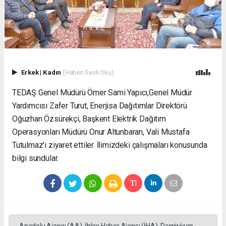
Erkek
|
Kadın
(Haberi Sesli Oku)
TEDAŞ Genel Müdürü Ömer Sami Yapıcı,Genel Müdür
Yardımcısı Zafer Turut, Enerjisa Dağıtımlar Direktörü
Oğuzhan Özsürekçi, Başkent Elektrik Dağıtım
Operasyonları Müdürü Onur Altunbaran, Vali Mustafa
Tutulmaz'ı ziyaret ettiler. İlimizdeki çalışmaları konusunda
bilgi sundular.
Anadolu Ajansı (AA), İhlas Haber Ajansı (İHA), Demirören