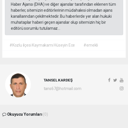
Haber Ajansı (DHA) ve diğer ajanslar tarafından eklenen tüm
haberler, sitemizin editörlerinin müdahalesi olmadan ajans
kanallarından çekilmektedir. Bu haberlerde yer alan hukuki
muhataplar haberi geçen ajanslar olup sitemizin hiç bir
editörü sorumlu tutulamaz...
#Kozlu ilçesi Kaymakamı Hüseyin Ece
#emekli
TANSEL KARDEŞ
tans67@hotmail.com
Okuyucu Yorumları
(0)