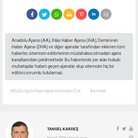
Anadolu Ajansı (AA), İhlas Haber Ajansı (İHA), Demirören
Haber Ajansı (DHA) ve diğer ajanslar tarafından eklenen tüm
haberler, sitemizin editörlerinin müdahalesi olmadan ajans
kanallarından çekilmektedir. Bu haberlerde yer alan hukuki
muhataplar haberi geçen ajanslar olup sitemizin hiç bir
editörü sorumlu tutulamaz...
#Kozlu ilçesi Kaymakamı Hüseyin Ece
#emekli
TANSEL KARDEŞ
tans67@hotmail.com