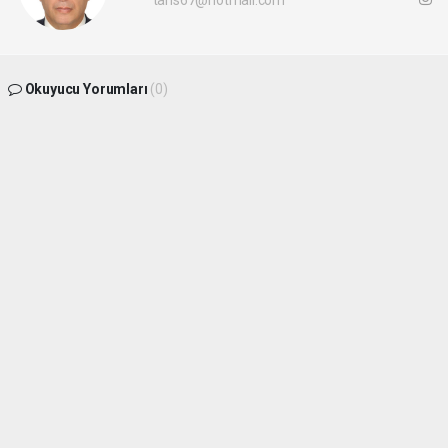
Okuyucu Yorumları
(0)
Gönder
Yorum yazarak Topluluk Kuralları’nı kabul etmiş bulunuyor ve
batikaradenizhaber.com sitesine yaptığınız yorumunuzla ilgili doğrudan veya dolaylı
tüm sorumluluğu tek başınıza üstleniyorsunuz. Yazılan tüm yorumlardan site
yönetimi hiçbir şekilde sorumlu tutulamaz.
haber paketi
haber scripti
haber yazılımı
Tüm hakları saklı tutulmaktadır.Copyright 2026©
Haber Yazılımı:
Web Aksiyon ®