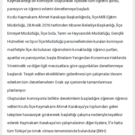
Kaymakamlığı bir komisyon oluşturarak İlçedeki tüm öğrenci yurdu,
pansiyon ve öğrenci evlerini denetlemeye başladı.
Kozlu Kaymakamı Ahmet Karakaya Başkanlığında, İlçe Milli Eğitim
Müdürlüğü, 28 Aralık 2016 tarihinden itibaren Belediye Başkanlığı, İlçe
Emniyet Müdürlüğü, İlçe Gıda, Tarım ve Hayvancılık Müdürlüğü, Gençlik
Hizmetleri ve Spor İlçe Müdürlüğü personellerinden kurulan komisyon
marifetiyle İlçe de bulunan öğrencilerin konakladığı öğrenci yurtları,
apartlar ve pansiyonlar; başta Binaların Yangından Korunması Hakkında
Yönetmelik ve diğer ilgili mevzuatlara göre uygunlukları denetlenmeye
başlandı. Tespit edilen eksikliklerin giderilmesi için çalışmalar devam
ederken tüm denetlemelerin Ocak ayı içerisinde tamamlanması
planlanıyor.
Oluşturulan komisyonla birlikte denetimlerin başladığını öğrenen öğrenci
velileri Kozlu İlçe Kaymakamı Ahmet Karakaya'ya toplumdan gelen
taleplere hassasiyet göstererek başlattığı çalışma nedeniyle teşekkür
ederek Kaymakam Karakaya'nın çalışmalarının diğer ilçelere, İl'e hatta
tüm Türkiye'ye örnek olması temennisinde bulundular.(BKH)