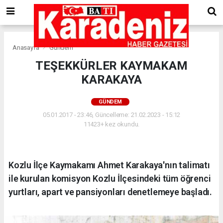
Anasayfa
Gündem
TEŞEKKÜRLER KAYMAKAM
KARAKAYA
GÜNDEM
05.01.2017 - 23:46, Güncelleme: 21.02.2023 - 15:12
11423+ kez okundu.
Kozlu İlçe Kaymakamı Ahmet Karakaya'nın talimatı
ile kurulan komisyon Kozlu İlçesindeki tüm öğrenci
yurtları, apart ve pansiyonları denetlemeye başladı.