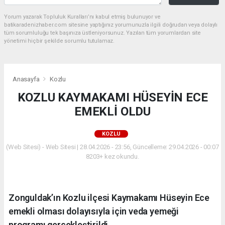
Yorum yazarak Topluluk Kuralları’nı kabul etmiş bulunuyor ve
batikaradenizhaber.com sitesine yaptığınız yorumunuzla ilgili doğrudan veya dolaylı
tüm sorumluluğu tek başınıza üstleniyorsunuz. Yazılan tüm yorumlardan site
yönetimi hiçbir şekilde sorumlu tutulamaz.
Anasayfa
Kozlu
KOZLU KAYMAKAMI HÜSEYİN ECE
EMEKLİ OLDU
KOZLU
(Web Sitesi) - Web Sitesi | 28.04.2026 - 23:56, Güncelleme: 29.04.2026 - 00:07
8203+ kez okundu.
Zonguldak’ın Kozlu ilçesi Kaymakamı Hüseyin Ece
emekli olması dolayısıyla için veda yemeği
programı gerçekleştirildi.