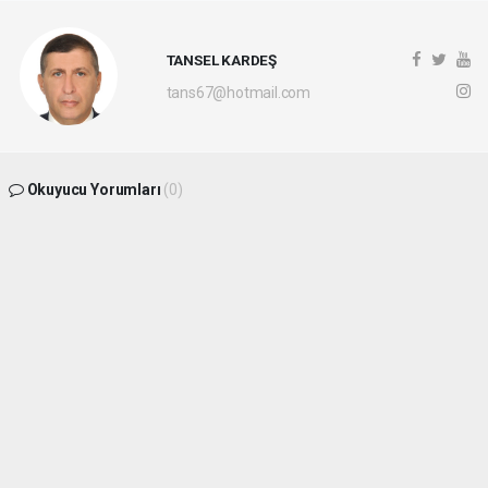
TANSEL KARDEŞ
tans67@hotmail.com
Okuyucu Yorumları
(0)
Gönder
Yorum yazarak Topluluk Kuralları’nı kabul etmiş bulunuyor ve
batikaradenizhaber.com sitesine yaptığınız yorumunuzla ilgili doğrudan veya dolaylı
tüm sorumluluğu tek başınıza üstleniyorsunuz. Yazılan tüm yorumlardan site
yönetimi hiçbir şekilde sorumlu tutulamaz.