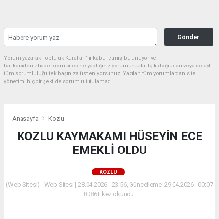
Gönder
Yorum yazarak Topluluk Kuralları’nı kabul etmiş bulunuyor ve
batikaradenizhaber.com sitesine yaptığınız yorumunuzla ilgili doğrudan veya dolaylı
tüm sorumluluğu tek başınıza üstleniyorsunuz. Yazılan tüm yorumlardan site
yönetimi hiçbir şekilde sorumlu tutulamaz.
Anasayfa
Kozlu
KOZLU KAYMAKAMI HÜSEYİN ECE
EMEKLİ OLDU
KOZLU
(Web Sitesi) - Web Sitesi | 28.04.2026 - 23:56, Güncelleme: 29.04.2026 - 00:07
8086+ kez okundu.