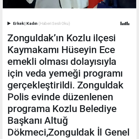
Erkek
|
Kadın
(Haberi Sesli Oku)
Zonguldak’ın Kozlu ilçesi
Kaymakamı Hüseyin Ece
emekli olması dolayısıyla
için veda yemeği programı
gerçekleştirildi. Zonguldak
Polis evinde düzenlenen
programa Kozlu Belediye
Başkanı Altuğ
Dökmeci,Zonguldak İl Genel