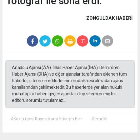
fotoğraf ile sona erdi.
ZONGULDAK HABERİ
Anadolu Ajansı (AA), İhlas Haber Ajansı (İHA), Demirören
Haber Ajansı (DHA) ve diğer ajanslar tarafından eklenen tüm
haberler, sitemizin editörlerinin müdahalesi olmadan ajans
kanallarından çekilmektedir. Bu haberlerde yer alan hukuki
muhataplar haberi geçen ajanslar olup sitemizin hiç bir
editörü sorumlu tutulamaz...
#Kozlu ilçesi Kaymakamı Hüseyin Ece
#emekli