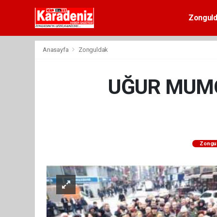
Zongul
Anasayfa
Zonguldak
UĞUR MUMC
Zongu