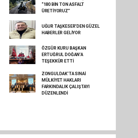
“180 BİN TON ASFALT
ÜRETİYORUZ”
UĞUR TAŞKESER’DEN GÜZEL
HABERLER GELİYOR
ÖZGÜR KURU BAŞKAN
ERTUĞRUL DOĞAN’A
TEŞEKKÜR ETTİ
ZONGULDAK’TA SINAİ
MÜLKİYET HAKLARI
FARKINDALIK ÇALIŞTAYI
DÜZENLENDİ