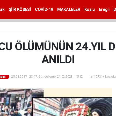
dak
ŞİİR KÖŞESİ
COVİD-19
MAKALELER
Kozlu
Ereğli
D
U ÖLÜMÜNÜN 24.YIL
ANILDI
25.01.2017 - 23:47, Güncelleme: 21.02.2023 - 15:12
10731+ kez ok
ldak