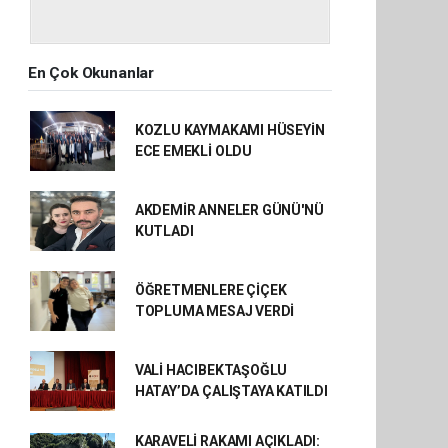
En Çok Okunanlar
KOZLU KAYMAKAMI HÜSEYİN
ECE EMEKLİ OLDU
AKDEMİR ANNELER GÜNÜ'NÜ
KUTLADI
ÖĞRETMENLERE ÇİÇEK
TOPLUMA MESAJ VERDİ
VALİ HACIBEKTAŞOĞLU
HATAY’DA ÇALIŞTAYA KATILDI
KARAVELİ RAKAMI AÇIKLADI: