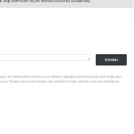
 olup sitemizin hiç bir editörü sorumlu tutulamaz...
Gönder
nuyor ve batikaradenizhaber.com sitesine yaptığınız yorumunuzla ilgili doğrudan
sunuz. Yazılan tüm yorumlardan site yönetimi hiçbir şekilde sorumlu tutulamaz.