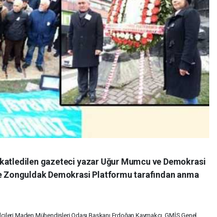
 katledilen gazeteci yazar Uğur Mumcu ve Demokrasi
nde Zonguldak Demokrasi Platformu tarafından anma
cileri Maden Mühendisleri Odası Başkanı Erdoğan Kaymakçı, GMİS Genel