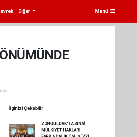
evrek
Diğer
Menü
 DÖNÜMÜNDE
undu.
İlginizi Çekebilir
ZONGULDAK’TA SINAİ
MÜLKİYET HAKLARI
FARKINDALIK ÇALIŞTAYI