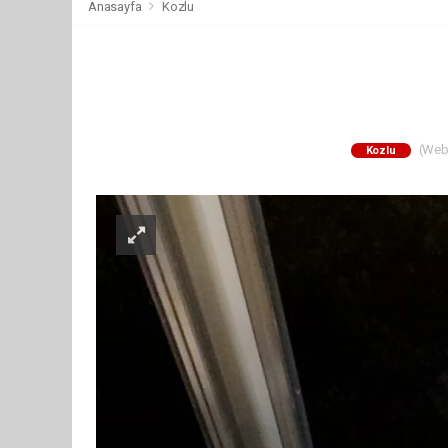
Anasayfa
Kozlu
(Web 
Kozlu