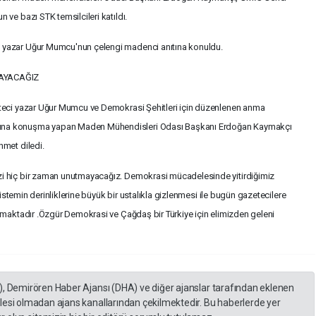
ve bazı STK temsilcileri katıldı.
 yazar Uğur Mumcu'nun çelengi madenci anıtına konuldu.
AYACAĞIZ
eteci yazar Uğur Mumcu ve Demokrasi Şehitleri için düzenlenen anma
ına konuşma yapan Maden Mühendisleri Odası Başkanı Erdoğan Kaymakçı
hmet diledi.
i hiç bir zaman unutmayacağız. Demokrasi mücadelesinde yitirdiğimiz
sistemin derinliklerine büyük bir ustalıkla gizlenmesi ile bugün gazetecilere
nmaktadır .Özgür Demokrasi ve Çağdaş bir Türkiye için elimizden geleni
), Demirören Haber Ajansı (DHA) ve diğer ajanslar tarafından eklenen
lesi olmadan ajans kanallarından çekilmektedir. Bu haberlerde yer