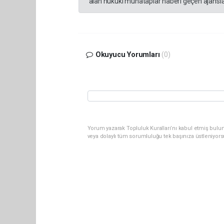
alan hukuki muhataplar haberi geçen ajanslar
Okuyucu Yorumları
(0)
Yorum yazarak Topluluk Kuralları’nı kabul etmiş bulu
veya dolaylı tüm sorumluluğu tek başınıza üstleniyor