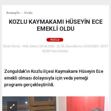
Anasayfa
Kozlu
KOZLU KAYMAKAMI HÜSEYİN ECE
EMEKLİ OLDU
KOZLU
(Web Sitesi) - Web Sitesi | 28.04.2026 - 23:56, Güncelleme: 29.04.2026 - 00:07
8200+ kez okundu.
Zonguldak’ın Kozlu ilçesi Kaymakamı Hüseyin Ece
emekli olması dolayısıyla için veda yemeği
programı gerçekleştirildi.