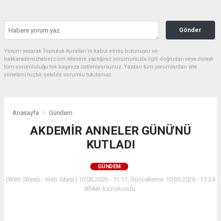
Gönder
Yorum yazarak Topluluk Kuralları’nı kabul etmiş bulunuyor ve
batikaradenizhaber.com sitesine yaptığınız yorumunuzla ilgili doğrudan veya dolaylı
tüm sorumluluğu tek başınıza üstleniyorsunuz. Yazılan tüm yorumlardan site
yönetimi hiçbir şekilde sorumlu tutulamaz.
Anasayfa
Gündem
AKDEMİR ANNELER GÜNÜ'NÜ
KUTLADI
GÜNDEM
(Web Sitesi) - Web Sitesi | 10.05.2026 - 11:11, Güncelleme: 10.05.2026 - 11:24
8544+ kez okundu.