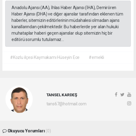
Anadolu Ajansı (AA), İhlas Haber Ajansı (İHA), Demirören
Haber Ajansı (DHA) ve diğer ajanslar tarafından eklenen tüm
haberler, sitemizin editörlerinin müdahalesi olmadan ajans
kanallarından çekilmektedir. Bu haberlerde yer alan hukuki
muhataplar haberi geçen ajanslar olup sitemizin hiç bir
editörü sorumlu tutulamaz...
#Kozlu ilçesi Kaymakamı Hüseyin Ece
#emekli
TANSEL KARDEŞ
tans67@hotmail.com
Okuyucu Yorumları
(0)