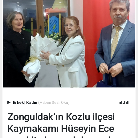
Erkek
|
Kadın
(Haberi Sesli Oku)
Zonguldak’ın Kozlu ilçesi
Kaymakamı Hüseyin Ece