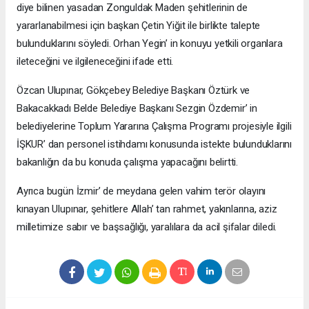
diye bilinen yasadan Zonguldak Maden şehitlerinin de
yararlanabilmesi için başkan Çetin Yiğit ile birlikte talepte
bulunduklarını söyledi. Orhan Yegin’ in konuyu yetkili organlara
ileteceğini ve ilgileneceğini ifade etti.
Özcan Ulupınar, Gökçebey Belediye Başkanı Öztürk ve
Bakacakkadı Belde Belediye Başkanı Sezgin Özdemir’ in
belediyelerine Toplum Yararına Çalışma Programı projesiyle ilgili
İŞKUR’ dan personel istihdamı konusunda istekte bulunduklarını
bakanlığın da bu konuda çalışma yapacağını belirtti.
Ayrıca bugün İzmir’ de meydana gelen vahim terör olayını
kınayan Ulupınar, şehitlere Allah’ tan rahmet, yakınlarına, aziz
milletimize sabır ve başsağlığı, yaralılara da acil şifalar diledi.