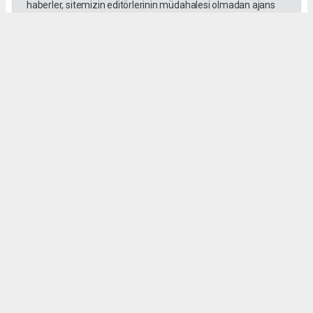
haberler, sitemizin editörlerinin müdahalesi olmadan ajans
kanallarından çekilmektedir. Bu haberlerde yer alan hukuki
muhataplar haberi geçen ajanslar olup sitemizin hiç bir
editörü sorumlu tutulamaz...
#Nazım Akdemir
#Anneler Günü
TANSEL KARDEŞ
tans67@hotmail.com
Okuyucu Yorumları
(0)