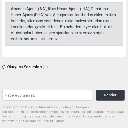
Anadolu Ajansı (AA), İhlas Haber Ajansı (İHA), Demirören
Haber Ajansı (DHA) ve diğer ajanslar tarafından eklenen tüm
haberler, sitemizin editörlerinin müdahalesi olmadan ajans
kanallarından çekilmektedir. Bu haberlerde yer alan hukuki
muhataplar haberi geçen ajanslar olup sitemizin hiç bir
editörü sorumlu tutulamaz...
Okuyucu Yorumları
(0)
Gönder
Yorum yazarak Topluluk Kuralları’nı kabul etmiş bulunuyor ve
batikaradenizhaber.com sitesine yaptığınız yorumunuzla ilgili doğrudan veya dolaylı
tüm sorumluluğu tek başınıza üstleniyorsunuz. Yazılan tüm yorumlardan site
yönetimi hiçbir şekilde sorumlu tutulamaz.