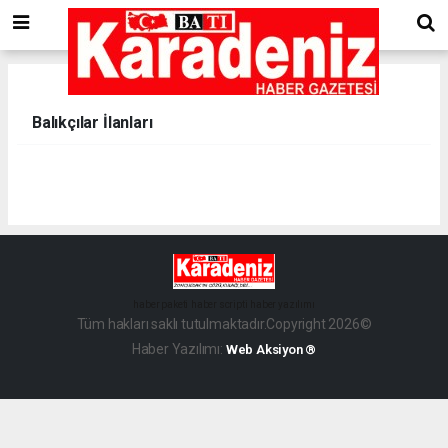
Balıkçılar İlanları
haber paketi
haber scripti
haber yazılımı
Tüm hakları saklı tutulmaktadır.Copyright 2026©
Haber Yazılımı:
Web Aksiyon ®