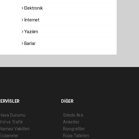
Elektronik
İnternet
Yazılım
Barlar
ERVİSLER
DİĞER
Hava Durumu
Sitede Ara
Yol ve Trafik
Anketler
Namaz Vakitleri
Biyografiler
Eczaneler
Rüya Tabirleri