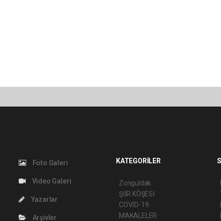
KATEGORİLER
S
Foto Galeri
Video Galeri
Zonguldak
ŞİİR KÖŞESİ
Yazarlar
COVİD-19
MAKALELER
Arşivler