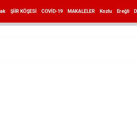
dak
ŞİİR KÖŞESİ
COVİD-19
MAKALELER
Kozlu
Ereğli
D