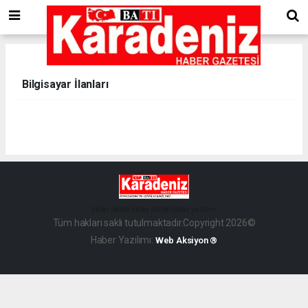
Bilgisayar İlanları
haber paketi
haber scripti
haber yazılımı
Tüm hakları saklı tutulmaktadır.Copyright 2026©
Haber Yazılımı:
Web Aksiyon ®